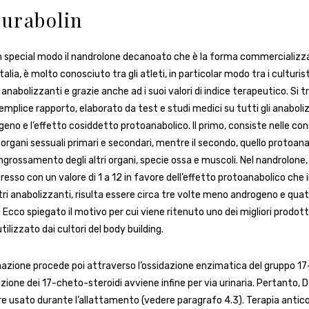
urabolin
 in special modo il nandrolone decanoato che è la forma commercializz
alia, è molto conosciuto tra gli atleti, in particolar modo tra i culturist
anabolizzanti e grazie anche ad i suoi valori di indice terapeutico. Si tr
semplice rapporto, elaborato da test e studi medici su tutti gli anaboliz
geno e l’effetto cosiddetto protoanabolico. Il primo, consiste nelle c
organi sessuali primari e secondari, mentre il secondo, quello protoana
ingrossamento degli altri organi, specie ossa e muscoli. Nel nandrolone,
esso con un valore di 1 a 12 in favore dell’effetto protoanabolico che 
ltri anabolizzanti, risulta essere circa tre volte meno androgeno e quat
 Ecco spiegato il motivo per cui viene ritenuto uno dei migliori prodot
ilizzato dai cultori del body building.
azione procede poi attraverso l’ossidazione enzimatica del gruppo 17-
azione dei 17-cheto-steroidi avviene infine per via urinaria. Pertanto, 
e usato durante l’allattamento (vedere paragrafo 4.3). Terapia antico