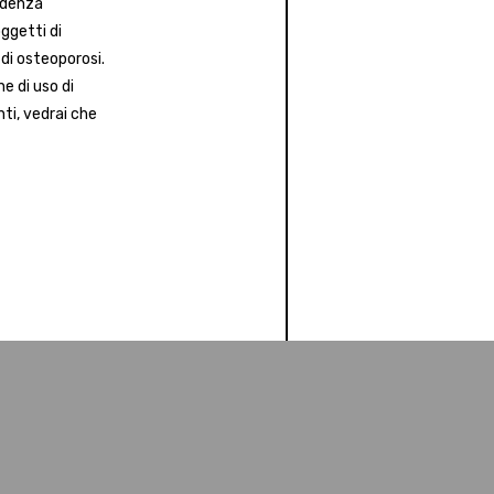
endenza
ggetti di
di osteoporosi.
e di uso di
nti, vedrai che