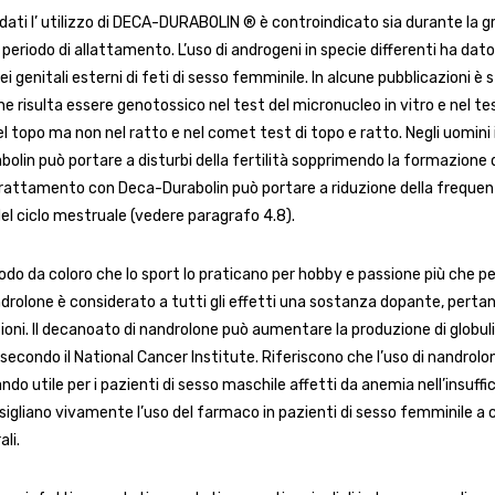
li dati l’ utilizzo di DECA-DURABOLIN ® è controindicato sia durante la 
periodo di allattamento. L’uso di androgeni in specie differenti ha dato
dei genitali esterni di feti di sesso femminile. In alcune pubblicazioni è
ne risulta essere genotossico nel test del micronucleo in vitro e nel te
l topo ma non nel ratto e nel comet test di topo e ratto. Negli uomini
olin può portare a disturbi della fertilità sopprimendo la formazione 
 trattamento con Deca-Durabolin può portare a riduzione della frequen
el ciclo mestruale (vedere paragrafo 4.8).
modo da coloro che lo sport lo praticano per hobby e passione più che p
androlone è considerato a tutti gli effetti una sostanza dopante, perta
oni. Il decanoato di nandrolone può aumentare la produzione di globuli
, secondo il National Cancer Institute. Riferiscono che l’uso di nandro
ndo utile per i pazienti di sesso maschile affetti da anemia nell’insuffi
sigliano vivamente l’uso del farmaco in pazienti di sesso femminile a 
ali.