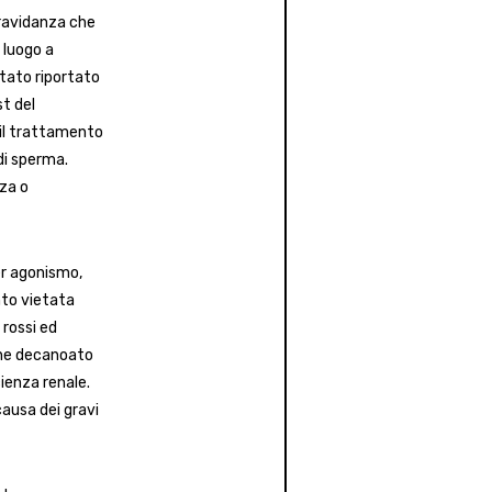
gravidanza che
 luogo a
 stato riportato
st del
 il trattamento
di sperma.
za o
er agonismo,
nto vietata
 rossi ed
lone decanoato
cienza renale.
causa dei gravi