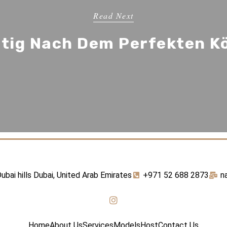
Read Next
tig Nach Dem Perfekten K
ubai hills Dubai, United Arab Emirates
+971 52 688 2873
n
Home
About Us
Services
Models
Host
Contact Us