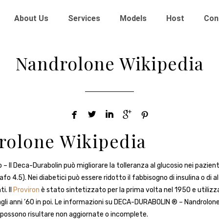
About Us
Services
Models
Host
Con
Nandrolone Wikipedia





rolone Wikipedia
 – Il Deca-Durabolin può migliorare la tolleranza al glucosio nei pazient
fo 4.5). Nei diabetici può essere ridotto il fabbisogno di insulina o di al
i. Il
Proviron
è stato sintetizzato per la prima volta nel 1950 e utilizza
gli anni ’60 in poi. Le informazioni su DECA-DURABOLIN ® – Nandrolone
possono risultare non aggiornate o incomplete.