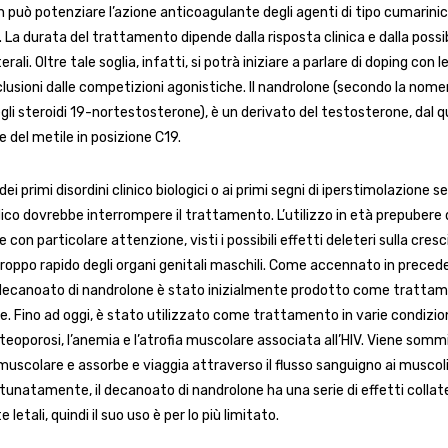
 può potenziare l’azione anticoagulante degli agenti di tipo cumarini
 La durata del trattamento dipende dalla risposta clinica e dalla possi
terali. Oltre tale soglia, infatti, si potrà iniziare a parlare di doping con
clusioni dalle competizioni agonistiche. Il nandrolone (secondo la nom
gli steroidi 19-nortestosterone), è un derivato del testosterone, dal qu
e del metile in posizione C19.
ei primi disordini clinico biologici o ai primi segni di iperstimolazione s
dico dovrebbe interrompere il trattamento. L’utilizzo in età prepubere
 con particolare attenzione, visti i possibili effetti deleteri sulla cres
 troppo rapido degli organi genitali maschili. Come accennato in prece
 il decanoato di nandrolone è stato inizialmente prodotto come tratta
. Fino ad oggi, è stato utilizzato come trattamento in varie condizioni
steoporosi, l’anemia e l’atrofia muscolare associata all’HIV. Viene so
muscolare e assorbe e viaggia attraverso il flusso sanguigno ai muscoli
tunatamente, il decanoato di nandrolone ha una serie di effetti collate
etali, quindi il suo uso è per lo più limitato.