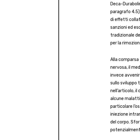
Deca-Durabolin
paragrafo 4.5).
di effetti colla
sanzioni ed es
tradizionale de
per la rimozion
Alla comparsa d
nervosa, il me
invece avvenire
sullo sviluppo
nell’articolo,
alcune malattie
particolare l’o
iniezione intra
del corpo. Sfor
potenzialmente l