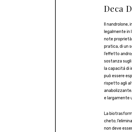
Deca D
Il nandrolone,
legalmente in It
note proprietà 
pratica, di un 
l’effetto andro
sostanza sugli 
la capacitá di 
può essere espr
rispetto agli a
anabolizzante.
e largamente ut
La biotrasform
cheto; l’elimin
non deve esser