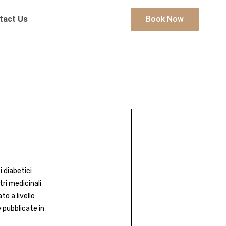
tact Us
Book Now
i diabetici
tri medicinali
to a livello
 pubblicate in