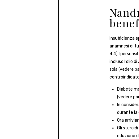
Nandr
benef
Insufficienza
anamnesi di tu
4.4). Ipersensib
incluso l’olio d
soia (vedere p
controindicato 
Diabete mel
(vedere pa
In consider
durante la
Ora arrivia
Gli steroid
riduzione d