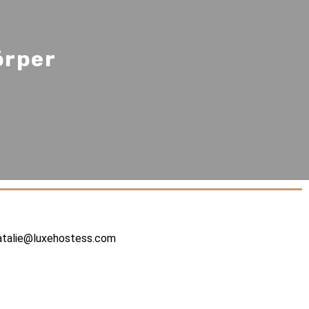
örper
atalie@luxehostess.com