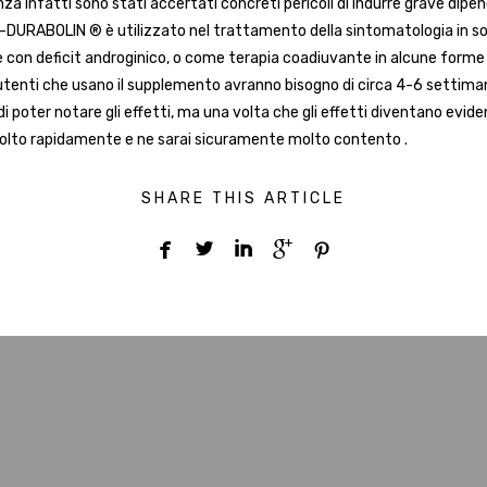
za infatti sono stati accertati concreti pericoli di indurre grave dip
-DURABOLIN ® è utilizzato nel trattamento della sintomatologia in so
 con deficit androginico, o come terapia coadiuvante in alcune forme 
i utenti che usano il supplemento avranno bisogno di circa 4-6 settiman
di poter notare gli effetti, ma una volta che gli effetti diventano evide
lto rapidamente e ne sarai sicuramente molto contento .
SHARE THIS ARTICLE




