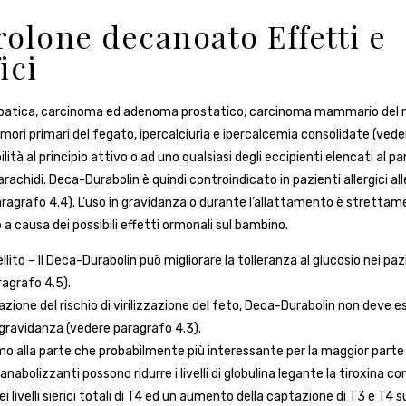
olone decanoato Effetti e
ici
 epatica, carcinoma ed adenoma prostatico, carcinoma mammario del 
mori primari del fegato, ipercalciuria e ipercalcemia consolidate (ved
ilità al principio attivo o ad uno qualsiasi degli eccipienti elencati al pa
i arachidi. Deca-Durabolin è quindi controindicato in pazienti allergici all
aragrafo 4.4). L’uso in gravidanza o durante l’allattamento è stretta
a causa dei possibili effetti ormonali sul bambino.
lito – Il Deca-Durabolin può migliorare la tolleranza al glucosio nei paz
ragrafo 4.5).
azione del rischio di virilizzazione del feto, Deca-Durabolin non deve 
 gravidanza (vedere paragrafo 4.3).
mo alla parte che probabilmente più interessante per la maggior parte d
i anabolizzanti possono ridurre i livelli di globulina legante la tiroxina
ei livelli sierici totali di T4 ed un aumento della captazione di T3 e T4 s