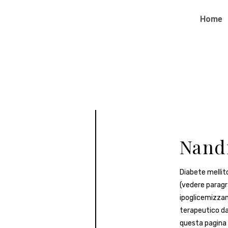
Home
Nand
Diabete mellito
(vedere paragra
ipoglicemizzant
terapeutico da
questa pagina 