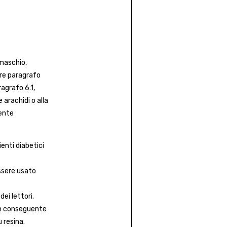
maschio,
ere paragrafo
ragrafo 6.1,
e arachidi o alla
mente
ienti diabetici
essere usato
ei lettori.
 con conseguente
u resina.