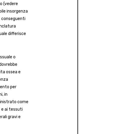
co (vedere
bile insorgenza
 le conseguenti
enclatura
ale differisce
essuale o
 dovrebbe
cita ossea e
denza
mento per
, in
mministrato come
 e ai tessuti
rali gravi e