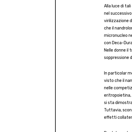
Alla luce di ta
nel successivo 
virilizzazione 
che il nandrolo
micronucleo ne
con Deca-Durab
Nelle donne il
soppressione d
In particolar 
visto che il n
nelle competizi
eritropoietina
si sta dimostra
Tuttavia, scon
effetti collater