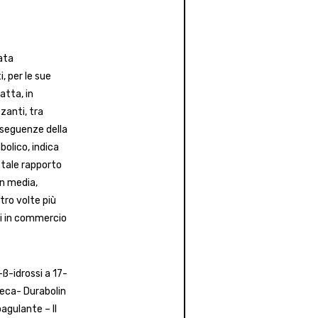
ata
i, per le sue
atta, in
zanti, tra
onseguenze della
bolico, indica
 tale rapporto
in media,
tro volte più
ti in commercio
ß-idrossi a 17-
Deca- Durabolin
agulante – Il