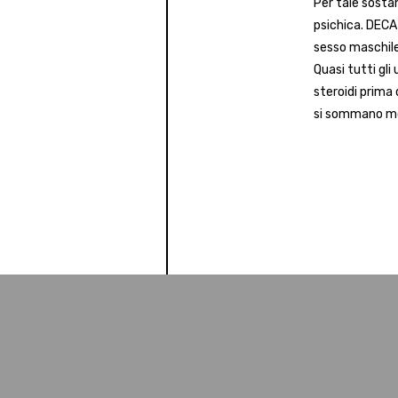
Per tale sostan
psichica. DECA
sesso maschile
Quasi tutti gl
steroidi prima 
si sommano mo