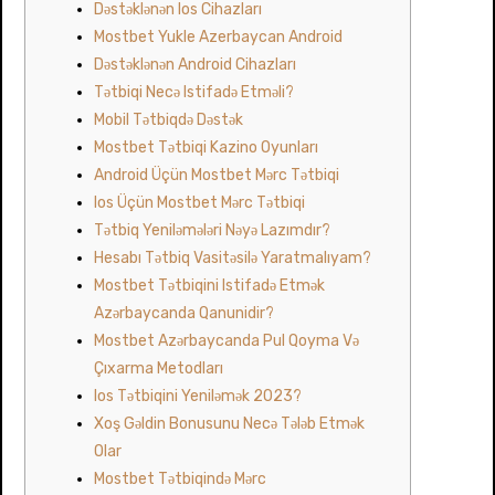
Dəstəklənən Ios Cihazları
Mostbet Yukle Azerbaycan Android
Dəstəklənən Android Cihazları
Tətbiqi Necə Istifadə Etməli?
Mobil Tətbiqdə Dəstək
Mostbet Tətbiqi Kazino Oyunları
Android Üçün Mostbet Mərc Tətbiqi
Ios Üçün Mostbet Mərc Tətbiqi
Tətbiq Yeniləmələri Nəyə Lazımdır?
Hesabı Tətbiq Vasitəsilə Yaratmalıyam?
Mostbet Tətbiqini Istifadə Etmək
Azərbaycanda Qanunidir?
Mostbet Azərbaycanda Pul Qoyma Və
Çıxarma Metodları
Ios Tətbiqini Yeniləmək 2023?
Xoş Gəldin Bonusunu Necə Tələb Etmək
Olar
Mostbet Tətbiqində Mərc