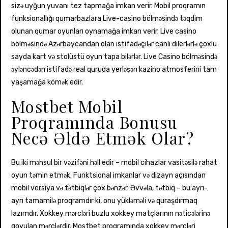
sizə uyğun yuvanı tez tapmağa imkan verir. Mobil proqramın
funksionallığı qumarbazlara Live-casino bölməsində təqdim
olunan qumar oyunları oynamağa imkan verir. Live casino
bölməsində Azərbaycandan olan istifadəçilər canlı dilerlərlə çoxlu
sayda kart və stolüstü oyun tapa bilərlər. Live Casino bölməsində
əyləncədən istifadə real quruda yerləşən kazino atmosferini tam
yaşamağa kömək edir.
Mostbet Mobil
Proqramında Bonusu
Necə Əldə Etmək Olar?
Bu iki məhsul bir vəzifəni həll edir – mobil cihazlar vasitəsilə rahat
oyun təmin etmək. Funktsional imkanlar və dizayn açısından
mobil versiya və tətbiqlər çox bənzər. Əvvəla, tətbiq – bu ayrı-
ayrı tamamilə proqramdır ki, onu yükləməli və quraşdırmaq
lazımdır. Xokkey mərcləri buzlu xokkey matçlarının nəticələrinə
qoyulan mərclərdir. Mostbet proqramında xokkey mərcləri