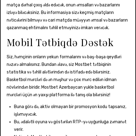
matça dərhal çıxış əldə edəcək, onun əmsalları və bazarlarını
izləyə biləcəksiniz. Bu informasiya sizə keçmiş matçların
nəticələrini bilməyə və cari matçda müəyyən əmsal və bazarların
qazanmaq ehtimalını təhlil etməyinizə imkan verəcək.
Mobil Tətbiqdə Dəstək
Siz, həmçinin onların yekun formalarını və baş-başa qeydləri
nəzərə almalısınız. Bundan əlavə, siz Mostbet tətbiqinin
statistika və təhlil alətlərindən də istifadə edə bilərsiniz.
Basketbol mərcləri də ən məşhur və çox mərc edilən idman
növlərindən biridir. Mostbet Azerbaycan yukle basketbol
mərcləri üçün ən yaxşı platforma ilə tanış ola bilərsiniz!
Buna görə də, aktiv olmayan bir promosyon kodu tapsanız,
işləməyəcək.
Bu, ədalətli oyuna və göstərilən RTP-yə uyğunluğa zəmanət
verir.