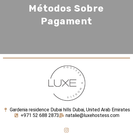
Métodos Sobre
Pagament
Gardenia residence Dubai hills Dubai, United Arab Emirates
+971 52 688 2873
natalie@luxehostess.com