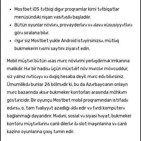
Mostbet iOS tətbiqi digər proqramlar kimi tətbiqatlar
menüsündəki nişan vasitəsilə başladılır.
Bütün oyunlar növlərə, provayderlərə və əlavə xüsusiyyətlərə
görə sıralana bilər.
Əgər siz Mostbet yukle Android istəyirsinizsə, mütləq
bukmekerin rəsmi saytını ziyarət edin.
Mobil müştəri bütün əsas mərc növlərini yerləşdirmək imkanına
malikdir. Hər bir hadisə üçün müxtəlif növ mərclər mövcuddur,
siz yalnız nəticəyə və dəqiq hesaba deyil, mərc edə bilərsiniz.
Ümumilikdə bunlar 26 bölmədir ki, bu da Azərbaycanın onlayn
mərc bazarında əksər bukmeker kontorları arasında möhkəm
göstəricidir. Bir oyunçu Mostbet mobil proqramından istifadə
edərsə, o, tam fəaliyyət azadlığı əldə edir və fərdi kompüterə
bağlanmağı dayandırır. Mədəni, sosial və siyasi həyat, bukmeker
kontoru müştərilərinə canlı dilerlər ilə slot maşınlarına və canlı
kazino oyunlarına çıxış təmin edir.