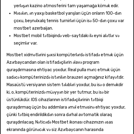
yerləşən kazino atmosferini tam yaşamağa kömək edir.
Məsələn, ən yaxşı basketbol yarışları üçün onların 100-dən
çoxu, beynəlxalq tennis turnirləri üçün isə 50-dən çoxu var
mostbet azerbaijan.
Mostbet mobil tətbiqində veb-saytdakı ilə eyni alətlər və
seçimlər var.
Mostbet xidmətlərini şəxsi kompüterlərdə istifadə etmək üçün
Azərbaycandan olan istifadəçilərin əlavə proqram
quraşdırmasına ehtiyac yoxdur. Real pulla mərc etmək üçün
sadəcə kompüterinizdə istənilən brauzeri açmağınız kifayətdir.
Masaüstü versiyanın sistem tələbləri yoxdur, bu isə o deməkdir
ki, o, kompüterinizdə müəyyən bir yer tutmur, bu isə bir
üstünlükdür. IOS cihazlarının istifadəçilərinin tətbiqi
quraşdırmaq üçün bu addımlara əməl etməsinə ehtiyac yoxdur,
çünki tətbiq endirildikdən sonra dərhal avtomatik olaraq
quraşdırılacaq. Nəticədə Mostbet ikonası cihazınızın əsas
ekranında görünəcək və siz Azərbaycanın harasında