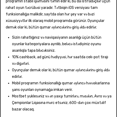
proqramın stabil işləməsini təmin edir ki, bu da istifadəçilər üçün
rahat oyun təcrübəsi yaradır. Tətbiqin iOS versiyası tam
funksionallığa malikdir, saytda olan hər şey var və bəzi
xüsusiyyətlər ilk olaraq mobil proqramda görünür. Oyunçular
demək olar ki, bütün qumar əyləncələrinə giriş əldə edirlər.
Sizin rahatlığınız və naviqasiyanın asanlığı üçün bütün
oyunlar kateqoriyalara ayrılıb, beləcə istədiyiniz oyunu
asanlıqla tapa biləcəksiniz.
10% cashback, ad günü hədiyyəsi, hər saatda cek-pot tirajı
və digərləri.
Oyunçular demək olar ki, bütün qumar əyləncələrinə giriş əldə
edirlər.
Mobil proqramın funksionallığı qumar əyləncə həvəskarlarına
şans oyunları oynamağa imkan verir.
Mostbet yuklesəniz və ən yaxşı turnirlərə, məsələn, Avro və ya
Çempionlar Liqasına mərc etsəniz, 600-dən çox müxtəlif
bazar olacaq.