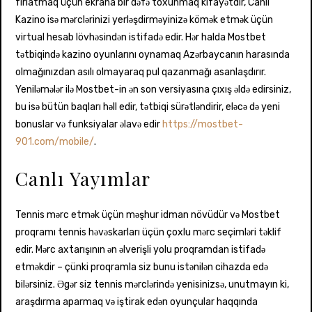
fırlatmaq üçün ekrana bir dəfə toxunmaq kifayətdir, Canlı
Kazino isə mərclərinizi yerləşdirməyinizə kömək etmək üçün
virtual hesab lövhəsindən istifadə edir. Hər halda Mostbet
tətbiqində kazino oyunlarını oynamaq Azərbaycanın harasında
olmağınızdan asılı olmayaraq pul qazanmağı asanlaşdırır.
Yeniləmələr ilə Mostbet-in ən son versiyasına çıxış əldə edirsiniz,
bu isə bütün baqları həll edir, tətbiqi sürətləndirir, eləcə də yeni
bonuslar və funksiyalar əlavə edir
https://mostbet-
901.com/mobile/
.
Canlı Yayımlar
Tennis mərc etmək üçün məşhur idman növüdür və Mostbet
proqramı tennis həvəskarları üçün çoxlu mərc seçimləri təklif
edir. Mərc axtarışının ən əlverişli yolu proqramdan istifadə
etməkdir – çünki proqramla siz bunu istənilən cihazda edə
bilərsiniz. Əgər siz tennis mərclərində yenisinizsə, unutmayın ki,
araşdırma aparmaq və iştirak edən oyunçular haqqında