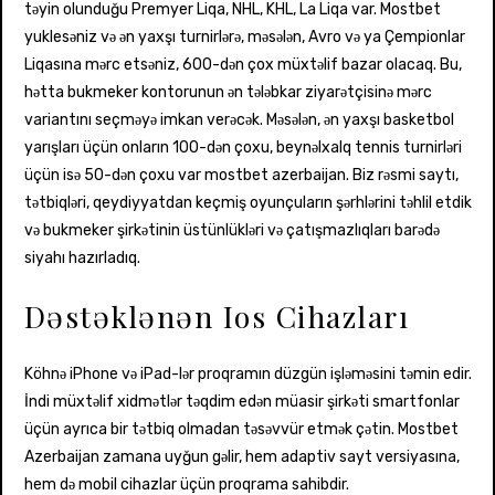
təyin olunduğu Premyer Liqa, NHL, KHL, La Liqa var. Mostbet
yuklesəniz və ən yaxşı turnirlərə, məsələn, Avro və ya Çempionlar
Liqasına mərc etsəniz, 600-dən çox müxtəlif bazar olacaq. Bu,
hətta bukmeker kontorunun ən tələbkar ziyarətçisinə mərc
variantını seçməyə imkan verəcək. Məsələn, ən yaxşı basketbol
yarışları üçün onların 100-dən çoxu, beynəlxalq tennis turnirləri
üçün isə 50-dən çoxu var mostbet azerbaijan. Biz rəsmi saytı,
tətbiqləri, qeydiyyatdan keçmiş oyunçuların şərhlərini təhlil etdik
və bukmeker şirkətinin üstünlükləri və çatışmazlıqları barədə
siyahı hazırladıq.
Dəstəklənən Ios Cihazları
Köhnə iPhone və iPad-lər proqramın düzgün işləməsini təmin edir.
İndi müxtəlif xidmətlər təqdim edən müasir şirkəti smartfonlar
üçün ayrıca bir tətbiq olmadan təsəvvür etmək çətin. Mostbet
Azerbaijan zamana uyğun gəlir, hem adaptiv sayt versiyasına,
hem də mobil cihazlar üçün proqrama sahibdir.