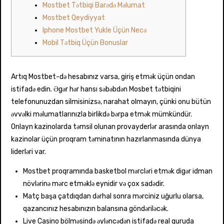
Mostbet Tətbiqi Barədə Məlumat
Mostbet Qeydiyyat
Iphone Mostbet Yukle Üçün Necə
Mobil Tətbiq Üçün Bonuslar
Artıq Mostbet-də hesabınız varsa, giriş etmək üçün ondan
istifadə edin. Əgər hər hansı səbəbdən Mosbet tətbiqini
telefonunuzdan silmisinizsə, narahat olmayın, çünki onu bütün
əvvəlki məlumatlarınızla birlikdə bərpa etmək mümkündür.
Onlayn kazinolarda təmsil olunan provayderlər arasında onlayn
kazinolar üçün proqram təminatının hazırlanmasında dünya
liderləri var.
Mostbet proqramında basketbol mərcləri etmək digər idman
növlərinə mərc etməklə eynidir və çox sadədir.
Matç başa çatdıqdan dərhal sonra mərciniz uğurlu olarsa,
qazancınız hesabınızın balansına göndəriləcək.
Live Casino bölməsində əyləncədən istifadə real quruda