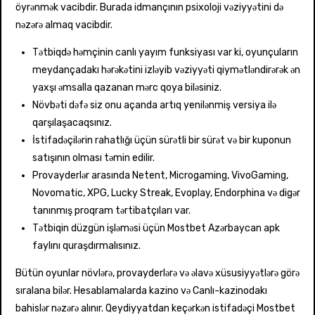
öyrənmək vacibdir. Burada idmançının psixoloji vəziyyətini də
nəzərə almaq vacibdir.
Tətbiqdə həmçinin canlı yayım funksiyası var ki, oyunçuların
meydançadakı hərəkətini izləyib vəziyyəti qiymətləndirərək ən
yaxşı əmsalla qazanan mərc qoya biləsiniz.
Növbəti dəfə siz onu açanda artıq yenilənmiş versiya ilə
qarşılaşacaqsınız.
İstifadəçilərin rahatlığı üçün sürətli bir sürət və bir kuponun
satışının olması təmin edilir.
Provayderlər arasında Netent, Microgaming, VivoGaming,
Novomatic, XPG, Lucky Streak, Evoplay, Endorphina və digər
tanınmış proqram tərtibatçıları var.
Tətbiqin düzgün işləməsi üçün Mostbet Azərbaycan apk
faylını quraşdırmalısınız.
Bütün oyunlar növlərə, provayderlərə və əlavə xüsusiyyətlərə görə
sıralana bilər. Hesablamalarda kazino və Canlı-kazinodakı
bahislər nəzərə alınır. Qeydiyyatdan keçərkən istifadəçi Mostbet