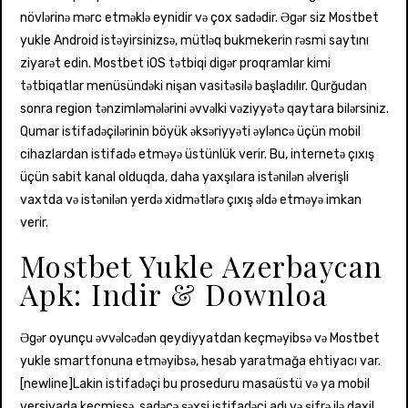
növlərinə mərc etməklə eynidir və çox sadədir. Əgər siz Mostbet
yukle Android istəyirsinizsə, mütləq bukmekerin rəsmi saytını
ziyarət edin. Mostbet iOS tətbiqi digər proqramlar kimi
tətbiqatlar menüsündəki nişan vasitəsilə başladılır. Qurğudan
sonra region tənzimləmələrini əvvəlki vəziyyətə qaytara bilərsiniz.
Qumar istifadəçilərinin böyük əksəriyyəti əyləncə üçün mobil
cihazlardan istifadə etməyə üstünlük verir. Bu, internetə çıxış
üçün sabit kanal olduqda, daha yaxşılara istənilən əlverişli
vaxtda və istənilən yerdə xidmətlərə çıxış əldə etməyə imkan
verir.
Mostbet Yukle Azerbaycan
Apk: Indir & Downloa
Əgər oyunçu əvvəlcədən qeydiyyatdan keçməyibsə və Mostbet
yukle smartfonuna etməyibsə, hesab yaratmağa ehtiyacı var.
[newline]Lakin istifadəçi bu proseduru masaüstü və ya mobil
versiyada keçmişsə, sadəcə şəxsi istifadəçi adı və şifrə ilə daxil