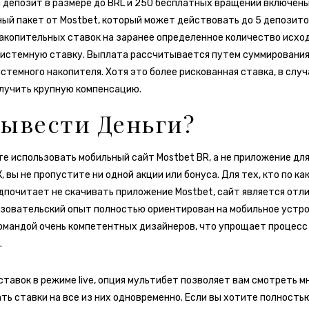
а депозит в размере до BRL и 250 бесплатных вращений включены
ый пакет от Mostbet, который может действовать до 5 депозито
акопительных ставок на заранее определенное количество исхо
истемную ставку. Выплата рассчитывается путем суммировани
стемного накопителя. Хотя это более рискованная ставка, в слу
лучить крупную компенсацию.
Вывести Деньги?
е использовать мобильный сайт Mostbet BR, а не приложение для
, вы не пропустите ни одной акции или бонуса. Для тех, кто по к
дпочитает не скачивать приложение Mostbet, сайт является отл
ьзовательский опыт полностью ориентирован на мобильное устро
омандой очень компетентных дизайнеров, что упрощает процесс 
.
ставок в режиме live, опция мультибет позволяет вам смотреть 
ть ставки на все из них одновременно. Если вы хотите полность