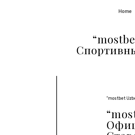
Home
“mostb
Спортивны
“mostbet Uzb
“mos
Офиц