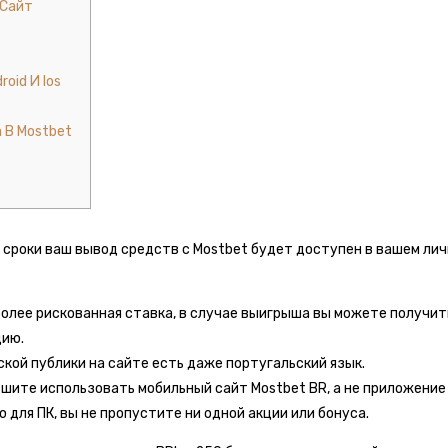
 Сайт
oid И Ios
 В Mostbet
 сроки ваш вывод средств с Mostbet будет доступен в вашем ли
более рискованная ставка, в случае выигрыша вы можете получи
цию.
ской публики на сайте есть даже португальский язык.
ешите использовать мобильный сайт Mostbet BR, а не приложение 
 для ПК, вы не пропустите ни одной акции или бонуса.