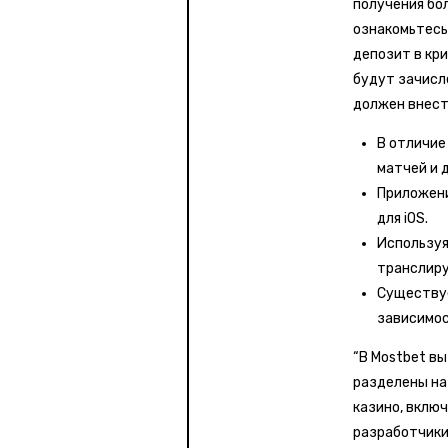
получения бо
ознакомьтесь
депозит в кр
будут зачисле
должен внести
В отличие
матчей и 
Приложени
для iOS.
Используя
транслиру
Существуе
зависимос
“В Mostbet в
разделены на
казино, включ
разработчики 