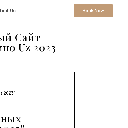
tact Us
Book Now
ый Сайт
но Uz 2023
Uz 2023”
вных