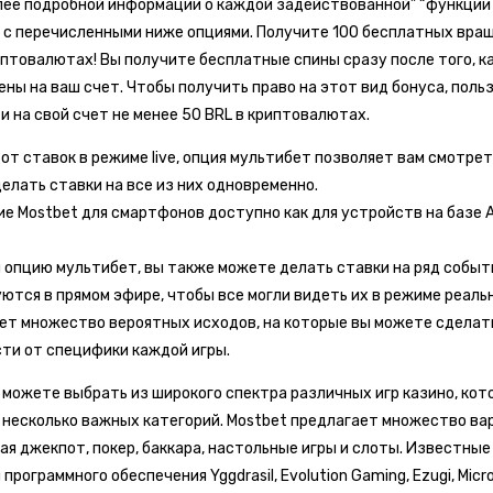
лее подробной информации о каждой задействованной” “функции
 с перечисленными ниже опциями. Получите 100 бесплатных вращ
иптовалютах! Вы получите бесплатные спины сразу после того, ка
ны на ваш счет. Чтобы получить право на этот вид бонуса, поль
 на свой счет не менее 50 BRL в криптовалютах.
 от ставок в режиме live, опция мультибет позволяет вам смотре
делать ставки на все из них одновременно.
е Mostbet для смартфонов доступно как для устройств на базе An
 опцию мультибет, вы также можете делать ставки на ряд событ
ются в прямом эфире, чтобы все могли видеть их в режиме реаль
т множество вероятных исходов, на которые вы можете сделать
ти от специфики каждой игры.
ы можете выбрать из широкого спектра различных игр казино, кот
 несколько важных категорий. Mostbet предлагает множество ва
ая джекпот, покер, баккара, настольные игры и слоты. Известные
программного обеспечения Yggdrasil, Evolution Gaming, Ezugi, Mic