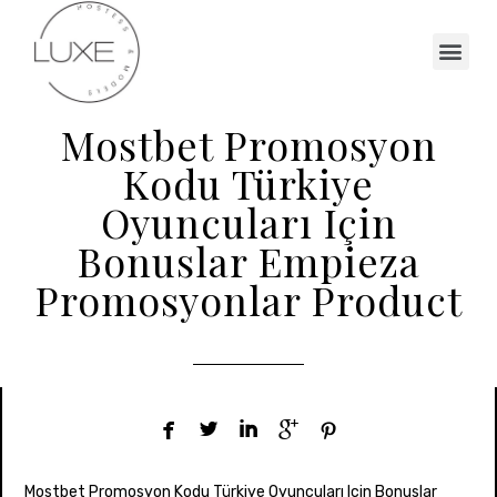
Mostbet Promosyon
Kodu Türkiye
Oyuncuları Için
Bonuslar Empieza
Promosyonlar Product





Mostbet Promosyon Kodu Türkiye Oyuncuları Için Bonuslar