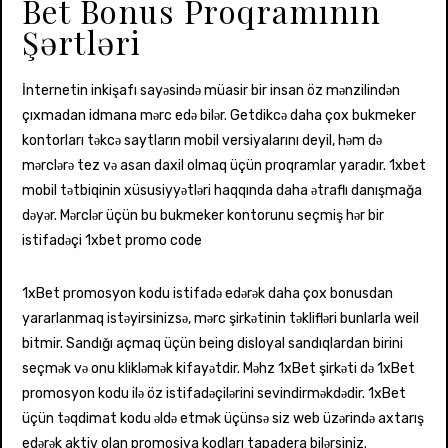
Bet Bonus Proqramının
Şərtləri
İnternetin inkişafı sayəsində müasir bir insan öz mənzilindən
çıxmadan idmana mərc edə bilər. Getdikcə daha çox bukmeker
kontorları təkcə saytların mobil versiyalarını deyil, həm də
mərclərə tez və asan daxil olmaq üçün proqramlar yaradır. 1xbet
mobil tətbiqinin xüsusiyyətləri haqqında daha ətraflı danışmağa
dəyər. Mərclər üçün bu bukmeker kontorunu seçmiş hər bir
istifadəçi 1xbet promo code
1xBet promosyon kodu istifadə edərək daha çox bonusdan
yararlanmaq istəyirsinizsə, mərc şirkətinin təklifləri bunlarla weil
bitmir. Sandığı açmaq üçün being disloyal sandıqlardan birini
seçmək və onu klikləmək kifayətdir. Məhz 1xBet şirkəti də 1xBet
promosyon kodu ilə öz istifadəçilərini sevindirməkdədir. 1xBet
üçün təqdimat kodu əldə etmək üçünsə siz web üzərində axtarış
edərək aktiv olan promosiya kodları tapadera bilərsiniz.