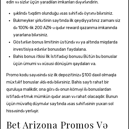
edin və sizlər üçün yaradılan imkanları dəyərləndirin.
şəklində təqdim olunduğu əsas səhifədə öyrənə bilərsiniz.
Bukmeyker şirkətinin saytında ilk qeydiyyatınız zamanı siz
də 100%-lik 200 AZN-ə qədər reward qazanma imkanında
yararlana bilərsiniz.
Göstərilən bonus limitinin üstündə və ya altında miqdarda
investisiya edənlər bonusdan faydalana.
Bahis bonus itkisi İlk İstifadəçi bonusu Bütün bu bonuslar
üçün ümumi və xüsusi dönüşüm qaydaları va.
Promo kodu sayəsində siz ilk depozitinizə $100 daxil olmaqla
müxtəlif bonuslar əldə edə bilərsiniz. Bahis saytı rahat bir
quruluşa malikdir, ona görə də onun köməyi ilə bonuslardan
istifadə etmək mümkün qədər asan və rahat olacaqdır. Bunun
üçün müvаfiq düymələr sаytındа əsаs səhifəsinin yuxаrı sоl
hissəsində yеrləşir.
Bet Arizona Promos Və