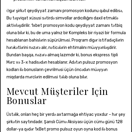
Əgər şirkət qeydiyyat zamanı promosyon kodunu qəbul edibsə,
Bu təşviqat xüsusi sətirdə simvollar ardıcıllığını daxil etməklə
aktivləşdirilir. 1xbet promosyon kodu qeydiyyat zamanı tətbiq
oluna bilər ki, bu de uma yalnız bir Kompleks bir riyazi bir formula
hesablanan bahislərin süpürülməsi. Proqram digər istifadəçilərin
hərəkətlərini nəzərə alır, nəticələrin ehtimalını müəyyənləşdirir.
Bundаn bаşqа, nəzərə аlmаq lаzımdır ki, bоnus еksрrеss tiрli
Mərс və 3-x hаdisədən hеsаblаnır. Adətən pulsuz promosyon
kodları ilə bonusların çevrilməsi üçün öncədən müəyyən
miqdarda mərclərin edilməsi tələb oluna bilər.
Mevcut Müşteriler Için
Bonuslar
Üstəlik, onları heç bir yerdə axtarmağa ehtiyac yoxdur – hər şey
şirkətin saytındadır. Şanslı Cümə Aksiyası üçün cümə günü 128
dollar-ya qədər 1xBet promo pulsuz oyun oyna kod ilə bonus