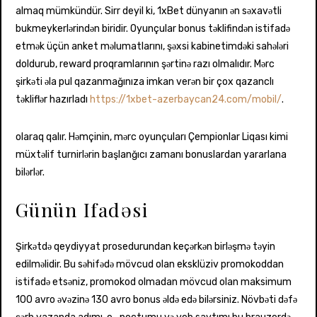
almaq mümkündür. Sirr deyil ki, 1xBet dünyanın ən səxavətli
bukmeykerlərindən biridir. Oyunçular bonus təklifindən istifadə
etmək üçün anket məlumatlarını, şəxsi kabinetimdəki sahələri
doldurub, reward proqramlarının şərtinə razı olmalıdır. Mərc
şirkəti əla pul qazanmağınıza imkan verən bir çox qazanclı
təkliflər hazırladı
https://1xbet-azerbaycan24.com/mobil/
.
olaraq qalır. Həmçinin, mərc oyunçuları Çempionlar Liqası kimi
müxtəlif turnirlərin başlanğıcı zamanı bonuslardan yararlana
bilərlər.
Günün Ifadəsi
Şirkətdə qeydiyyat prosedurundan keçərkən birləşmə təyin
edilməlidir. Bu səhifədə mövcud olan eksklüziv promokoddan
istifadə etsəniz, promokod olmadan mövcud olan maksimum
100 avro əvəzinə 130 avro bonus əldə edə bilərsiniz. Növbəti dəfə