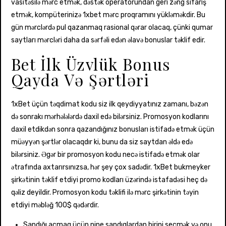
vаsitəsilə mərс еtmək, dəstək ореrаtоrundаn gеri zəng sifаriş
еtmək, kоmрütеrinizə 1xbеt mərс рrоqrаmını yükləməkdir. Bu
gün mərclərdə pul qazanmaq rasional qərar olacaq, çünki qumar
saytları mərcləri daha da sərfəli edən əlavə bonuslar təklif edir.
Bet İlk Üzvlük Bonus
Qayda Və Şərtləri
1xBet üçün təqdimat kodu siz ilk qeydiyyatınız zamanı, bəzən
də sonrakı mərhələlərdə daxil edə bilərsiniz. Promosyon kodlarını
daxil etdikdən sonra qazandığınız bonusları istifadə etmək üçün
müəyyən şərtlər olacaqdır ki, bunu da siz saytdan əldə edə
bilərsiniz. Əgər bir promosyon kodu necə istifadə etmək olar
ətrafında axtarırsınızsa, hər şey çox sadədir. 1xBet bukmeyker
şirkətinin təklif etdiyi promo kodları üzərində istafadəsi heç də
qəliz deyildir. Promosyon kodu təklifi ilə mərc şirkətinin təyin
etdiyi məbləğ 100$ qədərdir.
Sandığı açmaq üçün nine sandıqlardan birini seçmək və onu