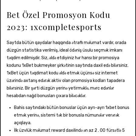
Bet Özel Promosyon Kodu
2023: 1xcompletesports
Saytda bütün qaydalar haqqında ətraflı məlumat vardır, orada
düzgün statistika verilmiş, ideal ödəniş üsulu seçmək imkanı
təqdim edilmişdir. Siz, əldə etdiyiniz hər hansı bir promosiya
kodunu 1xBet bukmeyker şirkətinin saytında daxil edə bilərsiniz.
1xBet üçün təqdimat kodu əldə etmək üçünsə siz internet
üzərində axtarış edərək aktiv olan promosiya kodları tapadera
bilərsiniz. Bir şərti düzgün yerinə yetirməklə, mərc edənlər
hesabdan nağd bonusları çıxara biləcəklər.
Bahis saytındakı bütün bonuslar üçün ayrı-ayrı 1xbet bonus
etmək yerinə, sistemi tək bir bonusla nümunələr verərək
açıqlaya.
İlk üzvlük məlumat reward daxilində ən az 2 . 00 fürsətlə 5