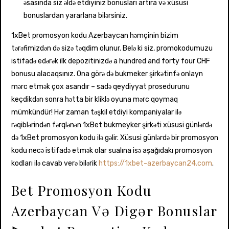
əsasında siz əldə etdiyiniz bonusları artıra və xüsusi
bonuslardan yararlana bilərsiniz.
1xBet promosyon kodu Azerbaycan həmçinin bizim
tərəfimizdən də sizə təqdim olunur. Belə ki siz, promokodumuzu
istifadə edərək ilk depozitinizdə a hundred and forty four CHF
bonusu alacaqsınız. Ona görə də bukmeker şirkətinfə onlayn
mərc etmək çox asandır – sadə qeydiyyat prosedurunu
keçdikdən sonra hətta bir kliklə oyuna mərc qoymaq
mümkündür! Hər zaman təşkil etdiyi kompaniyalar ilə
rəqiblərindən fərqlənən 1xBet bukmeyker şirkəti xüsusi günlərdə
də 1xBet promosyon kodu ilə gəlir. Xüsusi günlərdə bir promosyon
kodu necə istifadə etmək olar sualına isə aşağıdakı promosyon
kodları ilə cavab verə bilərik
https://1xbet-azerbaycan24.com
.
Bet Promosyon Kodu
Azerbaycan Və Digər Bonuslar