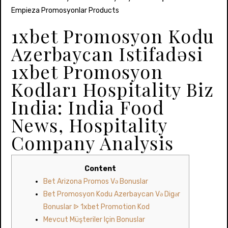
Empieza Promosyonlar Products
1xbet Promosyon Kodu
Azerbaycan Istifadəsi
1xbet Promosyon
Kodları Hospitality Biz
India: India Food
News, Hospitality
Company Analysis
Content
Bet Arizona Promos Və Bonuslar
Bet Promosyon Kodu Azerbaycan Və Digər
Bonuslar ᐉ 1xbet Promotion Kod
Mevcut Müşteriler Için Bonuslar