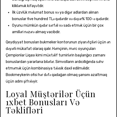
klikləmək kifayətdir.
İlk üzvlük məlumat bonus və ya digər adlardan alınan
bonuslar five hundred TLə qədərdir və dəyər% 100-ə qədərdir.
Oyunu mümkün qədər sərfəli və sadə etmək üçün bir çox
amilləri nəzərə almaq vacibdir.
Qeydiyyat bonusları bukmeker kontorunun ziyarətçiləri üçün ən
dəyərli mükafat olaraq qalır. Həmçinin, mərc oyunçuları
Çempionlar Liqası kimi müxtəlif turnirlərin başlanğıcı zamanı
bonuslardan yararlana bilərlər. Simvolların ardıcıllığında səhv
etməmək üçün kombinasiya tələsik daxil edilməlidir.
Bookmeykerin ofisi hər dəfə qadağan olmaq şansını azaltmaq
üçün adını şifrələyir.
Lоyаl Müştərilər Üçün
1xbеt Bоnuslаrı Və
Təklifləri