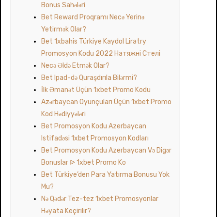
Bonus Sahələri
Bet Reward Proqramı Necə Yerinə
Yetirmək Olar?
Bet 1xbahis Türkiye Kaydol Liratry
Promosyon Kodu 2022 Натяжні Стелі
Necə Əldə Etmək Olar?
Bet Ipad-də Quraşdırıla Bilərmi?
İlk Əmanət Üçün 1xbet Promo Kodu
Azərbaycan Oyunçuları Üçün 1xbet Promo
Kod Hədiyyələri
Bet Promosyon Kodu Azerbaycan
Istifadəsi 1xbet Promosyon Kodları
Bet Promosyon Kodu Azerbaycan Və Digər
Bonuslar ᐉ 1xbet Promo Ko
Bet Türkiye’den Para Yatırma Bonusu Yok
Mu?
Nə Qədər Tez-tez 1xbet Promosyonlar
Həyata Keçirilir?