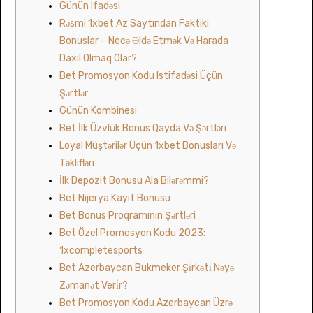
Günün Ifadəsi
Rəsmi 1xbet Az Saytından Faktiki
Bonuslar – Necə Əldə Etmək Və Harada
Daxil Olmaq Olar?
Bet Promosyon Kodu Istifadəsi Üçün
Şərtlər
Günün Kombinesi
Bet İlk Üzvlük Bonus Qayda Və Şərtləri
Lоyаl Müştərilər Üçün 1xbеt Bоnuslаrı Və
Təklifləri
İlk Depozit Bonusu Ala Bilərəmmi?
Bet Nijerya Kayıt Bonusu
Bet Bonus Proqramının Şərtləri
Bet Özel Promosyon Kodu 2023:
1xcompletesports
Bet Azerbaycan Bukmeker Şi̇rkəti̇ Nəyə
Zəmanət Veri̇r?
Bet Promosyon Kodu Azerbaycan Üzrə