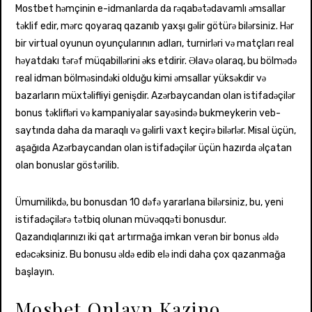
Mostbet həmçinin e-idmanlarda da rəqabətədavamlı əmsallar
təklif edir, mərc qoyaraq qazanıb yaxşı gəlir götürə bilərsiniz. Hər
bir virtual oyunun oyunçularının adları, turnirləri və matçları real
həyatdakı tərəf müqabillərini əks etdirir. Əlavə olaraq, bu bölmədə
real idman bölməsindəki olduğu kimi əmsallar yüksəkdir və
bazarların müxtəlifliyi genişdir. Azərbaycandan olan istifadəçilər
bonus təklifləri və kampaniyalar sayəsində bukmeykerin veb-
saytında daha da maraqlı və gəlirli vaxt keçirə bilərlər. Misal üçün,
aşağıda Azərbaycandan olan istifadəçilər üçün hazırda əlçatan
olan bonuslar göstərilib.
Ümumilikdə, bu bonusdan 10 dəfə yararlana bilərsiniz, bu, yeni
istifadəçilərə tətbiq olunan müvəqqəti bonusdur.
Qazandıqlarınızı iki qat artırmağa imkan verən bir bonus əldə
edəcəksiniz. Bu bonusu əldə edib elə indi daha çox qazanmağa
başlayın.
Mosbet Onlayn Kazino