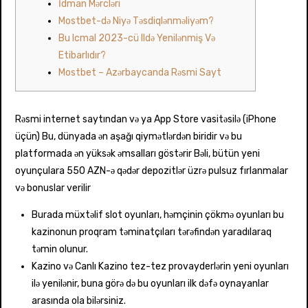
İdman Mərcləri
Mostbet-də Niyə Təsdiqlənməliyəm?
Bu Icmal 2023-cü Ildə Yenilənmiş Və
Etibarlıdır?
Mostbet – Azərbaycanda Rəsmi Sayt
Rəsmi internet saytından və ya App Store vasitəsilə (iPhone
üçün) Bu, dünyada ən aşağı qiymətlərdən biridir və bu
platformada ən yüksək əmsalları göstərir Bəli, bütün yeni
oyunçulara 550 AZN-ə qədər depozitlər üzrə pulsuz fırlanmalar
və bonuslar verilir
Burada müxtəlif slot oyunları, həmçinin çökmə oyunları bu
kazinonun proqram təminatçıları tərəfindən yaradılaraq
təmin olunur.
Kazino və Canlı Kazino tez-tez provayderlərin yeni oyunları
ilə yenilənir, buna görə də bu oyunları ilk dəfə oynayanlar
arasında ola bilərsiniz.