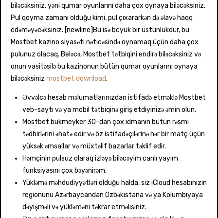
biləcəksiniz, yəni qumar oyunlarını daha çox oynaya biləcəksiniz.
Pul qoyma zamanı olduğu kimi, pul çıxararkən də əlavə haqq
ödəməyəcəksiniz. [newline]Bu isə böyük bir üstünlükdür, bu
Mostbet kazino siyasəti nəticəsində oynamaq üçün daha çox
pulunuz olacaq. Beləcə, Mostbet tətbiqini endirə biləcəksiniz və
onun vasitəsilə bu kazinonun bütün qumar oyunlarını oynaya
biləcəksiniz
mostbet download
.
Əvvəlcə hesab məlumatlarınızdan istifadə etməklə Mostbet
veb-saytı və ya mobil tətbiqinə giriş etdiyinizə əmin olun.
Mostbet bukmeyker 30-dan çox idmanın bütün rəsmi
tədbirlərini əhatə edir və öz istifadəçilərinə hər bir matç üçün
yüksək əmsallar və müxtəlif bazarlar təklif edir.
Həmçinin pulsuz olaraq izləyə biləcəyim canlı yayım
funksiyasını çox bəyənirəm.
Yükləmə məhdudiyyətləri olduğu halda, siz iCloud hesabınızın
regionunu Azərbaycandan Özbəkistana və ya Kolumbiyaya
dəyişməli və yükləməni təkrar etməlisiniz.