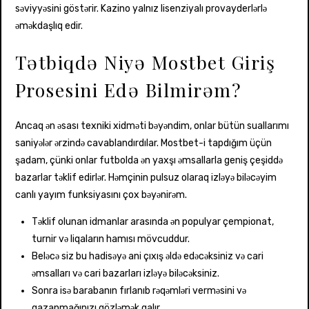
səviyyəsini göstərir. Kazino yalnız lisenziyalı provayderlərlə
əməkdaşlıq edir.
Tətbiqdə Niyə Mostbet Giriş
Prosesini Edə Bilmirəm?
Ancaq ən əsası texniki xidməti bəyəndim, onlar bütün suallarımı
saniyələr ərzində cavablandırdılar. Mostbet-i tapdığım üçün
şadam, çünki onlar futbolda ən yaxşı əmsallarla geniş çeşiddə
bazarlar təklif edirlər. Həmçinin pulsuz olaraq izləyə biləcəyim
canlı yayım funksiyasını çox bəyənirəm.
Təklif olunan idmanlar arasında ən populyar çempionat,
turnir və liqaların hamısı mövcuddur.
Beləcə siz bu hadisəyə ani çıxış əldə edəcəksiniz və cari
əmsalları və cari bazarları izləyə biləcəksiniz.
Sonra isə barabanın fırlanıb rəqəmləri verməsini və
qazanmağınızı gözləmək qalır.