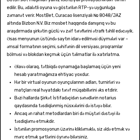
edilir. Bu, ədalətli oyuna və göstərilən RTP-yə uyğunluğa
zəmanət verir. MostBet, Curacao lisenziyalı № 8048/JAZ
altında Bizbon N.V. Biz mosbet haqqında danışırıq və bu
araşdırmada şirkətin güclü və zəif tərəflərini ətraflı təhlil edəcəyik.
Əsas menyunun üstündə saytın idarə edilməsi düymələri var –
əmsal formatının seçimi, səhifənin dil versiyası, proqramlar
bölməsi və blokdan keçmək üçün təlimatlar ilə xatırlatma.
Əlavə olaraq, tətbiqdə oynamağa başlamaq üçün yeni
hesab yaratmağınıza ehtiyac yoxdur.
Hər bir virtual oyunun oyunçularının adları, turnirləri və
matçları real həyatdakı tərəf müqabillərini əks etdirir.
Bəzi hallarda Şirkət İstifadəçidən sənədlərin notarius
qaydasında təsdiqlənmiş nüsxələrini də istəyə bilər.
Ancaq ən rahat metodlardan biri də müştəri dəstəyi ilə
təsdiqləmə etməkdir.
İstənilən promosyonun üzərinə klikləməklə, siz əldə etmək və
mərc etmək şərtlərini öyrənə bilərsiniz.