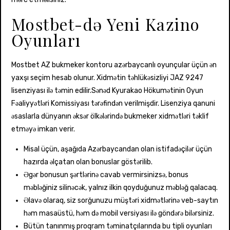
Mostbet-də Yeni Kazino
Oyunları
Mostbet AZ bukmeker kontoru azərbaycanlı oyunçular üçün ən
yaxşı seçim hesab olunur. Xidmətin təhlükəsizliyi JAZ 9247
lisenziyası ilə təmin edilir.Sənəd Kyurakao Hökumətinin Oyun
Fəaliyyətləri Komissiyası tərəfindən verilmişdir. Lisenziya qanuni
əsaslarla dünyanın əksər ölkələrində bukmeker xidmətləri təklif
etməyə imkan verir.
Misal üçün, aşağıda Azərbaycandan olan istifadəçilər üçün
hazırda əlçatan olan bonuslar göstərilib.
Əgər bonusun şərtlərinə cavab vermirsinizsə, bonus
məbləğiniz silinəcək, yalnız ilkin qoyduğunuz məbləğ qalacaq.
Əlavə olaraq, siz sorğunuzu müştəri xidmətlərinə veb-saytın
həm masaüstü, həm də mobil versiyası ilə göndərə bilərsiniz.
Bütün tanınmış proqram təminatçılarında bu tipli oyunları