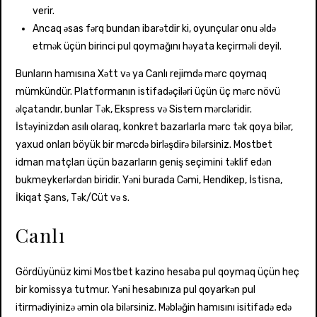
verir.
Ancaq əsas fərq bundan ibarətdir ki, oyunçular onu əldə
etmək üçün birinci pul qoymağını həyata keçirməli deyil.
Bunların hamısına Xətt və ya Canlı rejimdə mərc qoymaq
mümkündür. Platformanın istifadəçiləri üçün üç mərc növü
əlçatandır, bunlar Tək, Ekspress və Sistem mərcləridir.
İstəyinizdən asılı olaraq, konkret bazarlarla mərc tək qoya bilər,
yaxud onları böyük bir mərcdə birləşdirə bilərsiniz. Mostbet
idman matçları üçün bazarların geniş seçimini təklif edən
bukmeykerlərdən biridir. Yəni burada Cəmi, Hendikep, İstisna,
İkiqat Şans, Tək/Cüt və s.
Canlı
Gördüyünüz kimi Mostbet kazino hesaba pul qoymaq üçün heç
bir komissya tutmur. Yəni hesabınıza pul qoyarkən pul
itirmədiyinizə əmin ola bilərsiniz. Məbləğin hamısını isitifadə edə