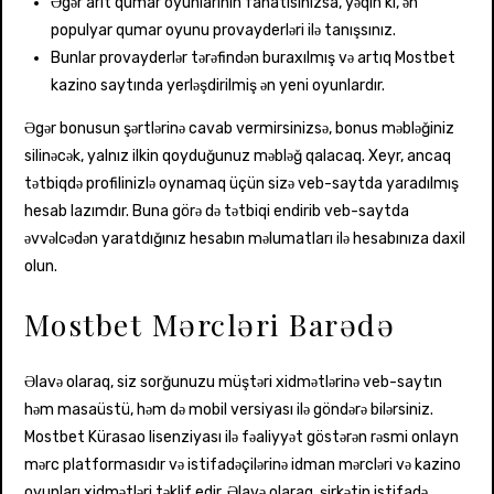
Əgər arıt qumar oyunlarının fanatısınızsa, yəqin ki, ən
populyar qumar oyunu provayderləri ilə tanışsınız.
Bunlar provayderlər tərəfindən buraxılmış və artıq Mostbet
kazino saytında yerləşdirilmiş ən yeni oyunlardır.
Əgər bonusun şərtlərinə cavab vermirsinizsə, bonus məbləğiniz
silinəcək, yalnız ilkin qoyduğunuz məbləğ qalacaq. Xeyr, ancaq
tətbiqdə profilinizlə oynamaq üçün sizə veb-saytda yaradılmış
hesab lazımdır. Buna görə də tətbiqi endirib veb-saytda
əvvəlcədən yaratdığınız hesabın məlumatları ilə hesabınıza daxil
olun.
Mostbet Mərcləri Barədə
Əlavə olaraq, siz sorğunuzu müştəri xidmətlərinə veb-saytın
həm masaüstü, həm də mobil versiyası ilə göndərə bilərsiniz.
Mostbet Kürasao lisenziyası ilə fəaliyyət göstərən rəsmi onlayn
mərc platformasıdır və istifadəçilərinə idman mərcləri və kazino
oyunları xidmətləri təklif edir. Əlavə olaraq, şirkətin istifadə