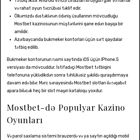
Tətbiq əksər Android və iOS cihazları ilə uyğun gəlir və hamar
və rahat oyun təcrübəsi təklif edir.
Ölkəmizdə dəstəklənən ödəniş üsullarının mövcudluğu
Mostbet kazinosunun müştərilərini qane edən başqa bir
amildir.
Azərbaycanda bukmeker kontorları üçün sərt qaydalar
tətbiq edilib.
Bukmeker kontorunun rəsmi saytında iOS üçün IPhone.5
versiyası da mövcuddur. İstifadəçi Mostbet tətbiqini
telefonuna yüklədikdən sonra təhlükəsiz şəkildə quraşdırmaya
davam edə bilər. Mərc sənayesində Mostbet slotları ilə rəqabət
apara biləcək heç bir slot maşın kataloqu yoxdur.
Mostbet-də Populyar Kazino
Oyunları
Və parol saxlama sistemi brauzerdə və ya saytın açıldığı mobil