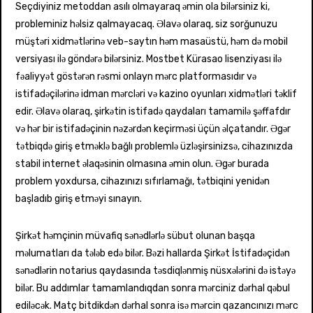
Seçdiyiniz metoddan asılı olmayaraq əmin ola bilərsiniz ki,
probleminiz həlsiz qalmayacaq. Əlavə olaraq, siz sorğunuzu
müştəri xidmətlərinə veb-saytın həm masaüstü, həm də mobil
versiyası ilə göndərə bilərsiniz. Mostbet Kürasao lisenziyası ilə
fəaliyyət göstərən rəsmi onlayn mərc platformasıdır və
istifadəçilərinə idman mərcləri və kazino oyunları xidmətləri təklif
edir. Əlavə olaraq, şirkətin istifadə qaydaları tamamilə şəffafdır
və hər bir istifadəçinin nəzərdən keçirməsi üçün əlçatandır. Əgər
tətbiqdə giriş etməklə bağlı problemlə üzləşirsinizsə, cihazınızda
stabil internet əlaqəsinin olmasına əmin olun. Əgər burada
problem yoxdursa, cihazınızı sıfırlamağı, tətbiqini yenidən
başladıb giriş etməyi sınayın.
Şirkət həmçinin müvafiq sənədlərlə sübut olunan başqa
məlumatları da tələb edə bilər. Bəzi hallarda Şirkət İstifadəçidən
sənədlərin notarius qaydasında təsdiqlənmiş nüsxələrini də istəyə
bilər. Bu addımlar tamamlandıqdan sonra mərciniz dərhal qəbul
ediləcək. Matç bitdikdən dərhal sonra isə mərcin qazancınızı mərc