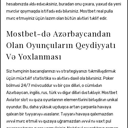
hesabınızda əldə edəcəksiniz, buradan onu çıxara, yaxud da yeni
mərclər qoymaqda istifadə edə bilərsiniz. Mostbet real pulla
mərc etməyiniz üçün lazım olan bütün alətləri təklif edir.
Mostbet-də Azərbaycandan
Olan Oyunçuların Qeydiyyatı
Və Yoxlanması
Siz həmçinin bacarıqlarınızı və strategiyanızı təkmilləşdirmək
üçün müxtəlif statistika və alətlərə daxil ola bilərsiniz. Poker
bölməsi 24/7 mövcuddur və bir çox dilləri, o cümlədən
Azərbaycan, ingilis, rus, türk və digər dilləri dəstəkləyir. Mostbet
Aviator slot və qəza oyunlarının elementlərini birləşdirən unikal
oyundur. Bu, daha yüksək uçduqca artan çarpanla havaya
qalxan bir təyyarəyə əsaslanır. Təyyarə havaya qalxmazdan
əvvəl mərc etməli və qəzaya uğramazdan əvvəl nə vaxt pul