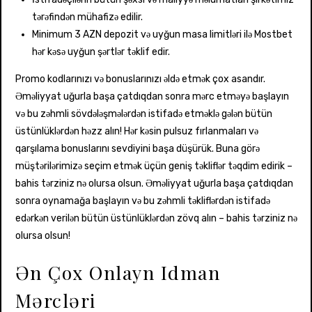
tərəfindən mühafizə edilir.
Minimum 3 AZN depozit və uyğun masa limitləri ilə Mostbet
hər kəsə uyğun şərtlər təklif edir.
Promo kodlarınızı və bonuslarınızı əldə etmək çox asandır.
Əməliyyat uğurla başa çatdıqdan sonra mərc etməyə başlayın
və bu zəhmli sövdələşmələrdən istifadə etməklə gələn bütün
üstünlüklərdən həzz alın! Hər kəsin pulsuz fırlanmaları və
qarşılama bonuslarını sevdiyini başa düşürük. Buna görə
müştərilərimizə seçim etmək üçün geniş təkliflər təqdim edirik –
bahis tərziniz nə olursa olsun. Əməliyyat uğurla başa çatdıqdan
sonra oynamağa başlayın və bu zəhmli təkliflərdən istifadə
edərkən verilən bütün üstünlüklərdən zövq alın – bahis tərziniz nə
olursa olsun!
Ən Çox Onlayn Idman
Mərcləri