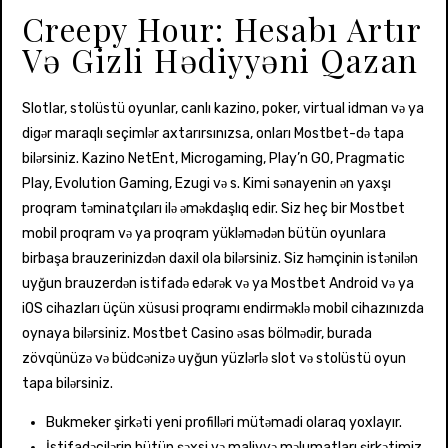
Creepy Hour: Hesabı Artır
Və Gizli Hədiyyəni Qazan
Slotlar, stolüstü oyunlar, canlı kazino, poker, virtual idman və ya
digər maraqlı seçimlər axtarırsınızsa, onları Mostbet-də tapa
bilərsiniz. Kazino NetEnt, Microgaming, Play’n GO, Pragmatic
Play, Evolution Gaming, Ezugi və s. Kimi sənayenin ən yaxşı
proqram təminatçıları ilə əməkdaşlıq edir. Siz heç bir Mostbet
mobil proqram və ya proqram yükləmədən bütün oyunlara
birbaşa brauzerinizdən daxil ola bilərsiniz. Siz həmçinin istənilən
uyğun brauzerdən istifadə edərək və ya Mostbet Android və ya
iOS cihazları üçün xüsusi proqramı endirməklə mobil cihazınızda
oynaya bilərsiniz. Mostbet Casino əsas bölmədir, burada
zövqünüzə və büdcənizə uyğun yüzlərlə slot və stolüstü oyun
tapa bilərsiniz.
Bukmeker şirkəti yeni profilləri mütəmadi olaraq yoxlayır.
İstifadəçilərin bütün şəxsi və maliyyə məlumatları şirkətimiz