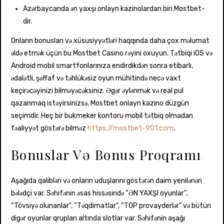
Azərbaycanda ən yaxşı onlayn kazinolardan biri Mostbet-
dir.
Onların bonusları və xüsusiyyətləri haqqında daha çox məlumat
əldə etmək üçün bu Mostbet Casino rəyini oxuyun. Tətbiqi iOS və
Android mobil smartfonlarınıza endirdikdən sonra etibarlı,
ədalətli, şəffaf və təhlükəsiz oyun mühitində necə vaxt
keçirəcəyinizi bilməyəcəksiniz. Əgər əylənmək və real pul
qazanmaq istəyirsinizsə, Mostbet onlayn kazino düzgün
seçimdir. Heç bir bukmeker kontoru mobil tətbiq olmadan
fəaliyyət göstərə bilməz
https://mostbet-901.com
.
Bonuslar Və Bonus Proqramı
Aşağıda qalibləri və onların uduşlarını göstərən daim yenilənən
bələdçi var. Səhifənin əsas hissəsində “ƏN YAXŞI oyunlar”,
“Tövsiyə olunanlar”, “Təqdimatlar”, “TOP provayderlər” və bütün
digər oyunlar qrupları altında slotlar var. Səhifənin aşağı