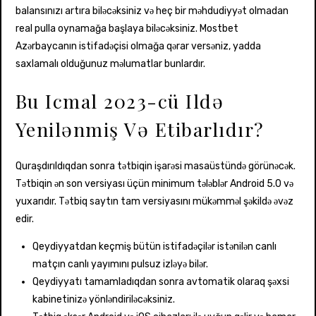
balansınızı artıra biləcəksiniz və heç bir məhdudiyyət olmadan
real pulla oynamağa başlaya biləcəksiniz. Mostbet
Azərbaycanın istifadəçisi olmağa qərar versəniz, yadda
saxlamalı olduğunuz məlumatlar bunlardır.
Bu Icmal 2023-cü Ildə
Yenilənmiş Və Etibarlıdır?
Quraşdırıldıqdan sonra tətbiqin işarəsi masaüstündə görünəcək.
Tətbiqin ən son versiyası üçün minimum tələblər Android 5.0 və
yuxarıdır. Tətbiq saytın tam versiyasını mükəmməl şəkildə əvəz
edir.
Qeydiyyatdan keçmiş bütün istifadəçilər istənilən canlı
matçın canlı yayımını pulsuz izləyə bilər.
Qeydiyyatı tamamladıqdan sonra avtomatik olaraq şəxsi
kabinetinizə yönləndiriləcəksiniz.