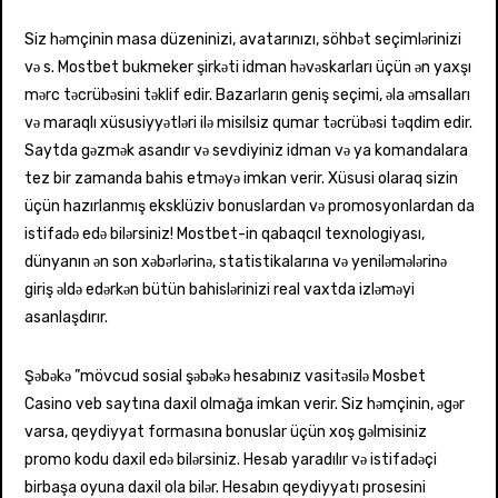
Siz həmçinin masa düzeninizi, avatarınızı, söhbət seçimlərinizi
və s. Mostbet bukmeker şirkəti idman həvəskarları üçün ən yaxşı
mərc təcrübəsini təklif edir. Bazarların geniş seçimi, əla əmsalları
və maraqlı xüsusiyyətləri ilə misilsiz qumar təcrübəsi təqdim edir.
Saytda gəzmək asandır və sevdiyiniz idman və ya komandalara
tez bir zamanda bahis etməyə imkan verir. Xüsusi olaraq sizin
üçün hazırlanmış eksklüziv bonuslardan və promosyonlardan da
istifadə edə bilərsiniz! Mostbet-in qabaqcıl texnologiyası,
dünyanın ən son xəbərlərinə, statistikalarına və yeniləmələrinə
giriş əldə edərkən bütün bahislərinizi real vaxtda izləməyi
asanlaşdırır.
Şəbəkə ”mövcud sosial şəbəkə hesabınız vasitəsilə Mosbet
Casino veb saytına daxil olmağa imkan verir. Siz həmçinin, əgər
varsa, qeydiyyat formasına bonuslar üçün xoş gəlmisiniz
promo kodu daxil edə bilərsiniz. Hesab yaradılır və istifadəçi
birbaşa oyuna daxil ola bilər. Hesabın qeydiyyatı prosesini