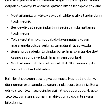
çıxaracağınıza qərar verməlisiniz. Nağd pul çıxardığınız zaman
çarpan nə qədər yüksək olarsa, qazancınız da bir o qədər çox olar.
Müştərilərimizə ən yüksək səviyyəli təhlükəsizlik standartlarını
təqdim edirik.
Beş qeydiyyat seçimindən birini seçin və məlumatlarınızı
təqdim edin;
Yolda vaxt itirməyə, növbələrdə dayanmağa və oyun
masalarında pulsuz yerlər axtarmağa ehtiyac yoxdur.
Bunlar provayderlər tərəfindən buraxılmış və artıq Mostbet
kazino saytında yerləşdirilmiş ən yeni oyunlardır.
Müştərilərimizə ilk depozitlərini etdikdə 200 avroya qədər
bonus fondları təklif edirik.
Bəli, əlbəttə, düzgün strategiya qurmaqla Mostbet slotları və
digər qumar oyunlarında qazanan bir plan qura bilərsiniz. Buna
görə də, tez-tez məşq edin, bu sizi nəticəyə aparacaq. Nə qədər
tez-tez oynasanız, qumarın mahiyyətinə o qədər tez vara
biləcəksiniz.