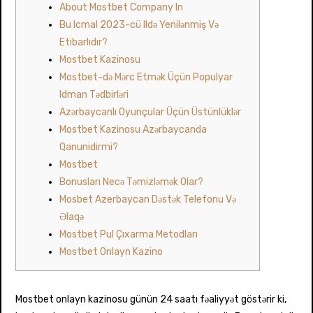
About Mostbet Company In
Bu Icmal 2023-cü Ildə Yenilənmiş Və
Etibarlıdır?
Mostbet Kazinosu
Mostbet-də Mərc Etmək Üçün Populyar
Idman Tədbirləri
Azərbaycanlı Oyunçular Üçün Üstünlüklər
Mostbet Kazinosu Azərbaycanda
Qanunidirmi?
Mostbet
Bonusları Necə Təmizləmək Olar?
Mosbet Azerbaycan Dəstək Telefonu Və
Əlaqə
Mostbet Pul Çıxarma Metodları
Mostbet Onlayn Kazino
Mostbet onlayn kazinosu günün 24 saatı fəaliyyət göstərir ki,