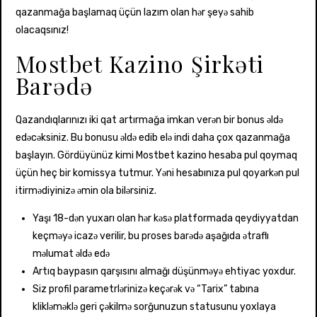
qazanmağa başlamaq üçün lazım olan hər şeyə sahib
olacaqsınız!
Mostbet Kazino Şirkəti
Barədə
Qazandıqlarınızı iki qat artırmağa imkan verən bir bonus əldə
edəcəksiniz. Bu bonusu əldə edib elə indi daha çox qazanmağa
başlayın. Gördüyünüz kimi Mostbet kazino hesaba pul qoymaq
üçün heç bir komissya tutmur. Yəni hesabınıza pul qoyarkən pul
itirmədiyinizə əmin ola bilərsiniz.
Yaşı 18-dən yuxarı olan hər kəsə platformada qeydiyyatdan
keçməyə icazə verilir, bu proses barədə aşağıda ətraflı
məlumat əldə edə
Artıq baypasın qarşısını almağı düşünməyə ehtiyac yoxdur.
Siz profil parametrlərinizə keçərək və “Tarix” tabına
klikləməklə geri çəkilmə sorğunuzun statusunu yoxlaya