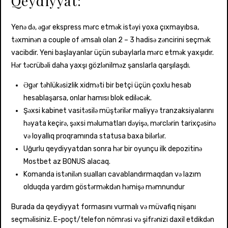
Qeydiyyat:
Yenə də, əgər ekspress mərc etmək istəyi yoxa çıxmayıbsa,
təxminən a couple of əmsalı olan 2 – 3 hadisə zəncirini seçmək
vacibdir. Yeni başlayanlar üçün subaylarla mərc etmək yaxşıdır.
Hər təcrübəli daha yaxşı gözlənilməz şanslarla qarşılaşdı.
Əgər təhlükəsizlik xidməti bir betçi üçün çoxlu hesab
hesablaşarsa, onlar hamısı blok ediləcək.
Şəxsi kabinet vasitəsilə müştərilər maliyyə tranzaksiyalarını
həyata keçirə, şəxsi məlumatları dəyişə, mərclərin tarixçəsinə
və loyallıq proqramında statusa baxa bilərlər.
Uğurlu qeydiyyatdan sonra hər bir oyunçu ilk depozitinə
Mostbet az BONUS alacaq.
Komanda istənilən sualları cavablandırmaqdan və lazım
olduqda yardım göstərməkdən həmişə məmnundur
Burada da qeydiyyat formasını vurmalı və müvafiq nişanı
seçməlisiniz. E-poçt/telefon nömrəsi və şifrənizi daxil etdikdən