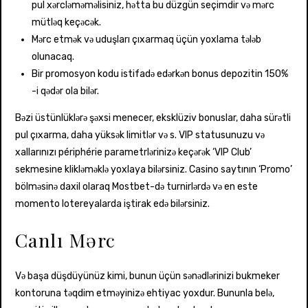
pul xərcləməməlisiniz, hətta bu düzgün seçimdir və mərc
mütləq keçəcək.
Mərc etmək və uduşları çıxarmaq üçün yoxlama tələb
olunacaq.
Bir promosyon kodu istifadə edərkən bonus depozitin 150%
-i qədər ola bilər.
Bəzi üstünlüklərə şəxsi menecer, eksklüziv bonuslar, daha sürətli
pul çıxarma, daha yüksək limitlər və s. VIP statusunuzu və
xallarınızı périphérie parametrlərinizə keçərək ‘VIP Club’
sekmesine klikləməklə yoxlaya bilərsiniz. Casino saytının ‘Promo’
bölməsinə daxil olaraq Mostbet-də turnirlərdə və en este
momento lotereyalarda iştirak edə bilərsiniz.
Canlı Mərc
Və başa düşdüyünüz kimi, bunun üçün sənədlərinizi bukmeker
kontoruna təqdim etməyinizə ehtiyac yoxdur. Bununla belə,