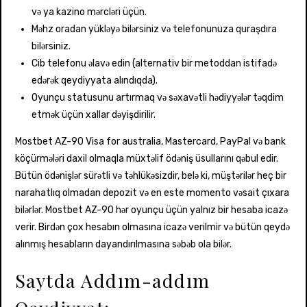
və ya kazino mərcləri üçün.
Məhz oradan yükləyə bilərsiniz və telefonunuza quraşdıra
bilərsiniz.
Cib telefonu əlavə edin (alternativ bir metoddan istifadə
edərək qeydiyyata alındıqda).
Oyunçu statusunu artırmaq və səxavətli hədiyyələr təqdim
etmək üçün xallar dəyişdirilir.
Mostbet AZ-90 Visa for australia, Mastercard, PayPal və bank
köçürmələri daxil olmaqla müxtəlif ödəniş üsullarını qəbul edir.
Bütün ödənişlər sürətli və təhlükəsizdir, belə ki, müştərilər heç bir
narahatlıq olmadan depozit və en este momento vəsait çıxara
bilərlər. Mostbet AZ-90 hər oyunçu üçün yalnız bir hesaba icazə
verir. Birdən çox hesabın olmasına icazə verilmir və bütün qeydə
alınmış hesabların dayandırılmasına səbəb ola bilər.
Saytda Addım-addım