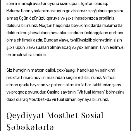
sonra maraqlı aviator oyunu sizin üçün əlçatan olacaq.
Məlumatların yoxlanılması üçün gözlənilməz sorğuların qarşısını
almaq üçün özünüzü qoruya və şəxsi hesabınızda profilinizi
doldura bilərsiniz. Müştəri haqqında böyük miqdarda məlumatla
doldurulmuş hesabların hesabları sındıran fırıldaqçıların qurbanı
olma ehtimalı azdır. Bundan əlavə, təhlükəsizlik xidmətinin sizin
şəxs üçün əlavə sualları olmayacaq və yoxlamanın təyin edilməsi
ehtimalı sıfıra endirilir.
Siz həmçinin matçın qalibi, çox/aşağı, handikap və sair kimi
müxtəlif mərc növləri arasından seçim edə bilərsiniz. Virtual
idman çoxlu həyəcan və potensial mükafatlar təklif edən şans
və proqnoz oyunudur. Casino saytının “Virtual İdman” bölməsinə
daxil olaraq Mostbet-də virtual idman oynaya bilərsiniz.
Qeydiyyat Mostbet Sosial
Şəbəkələrlə