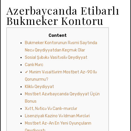
Azerbaycanda Etibarlı
Bukmeker Kontoru
Content
Bukmeker Kontorunun Rəsmi Saytında
Necə Qeydiyyatdan Keçmək Olar
Sosial Şəbəkə Vasitəsilə Qeydiyyat
Canlı Mərc
✔ Mənim Vəsaitlərim Mostbet Az-90 Ilə
Qorunurmu?
Kliklə Qeydiyyat
Mostbet Azərbaycanda Qeydiyyat Üçün
Bonus
Xətt, Nəticə Və Canlı-mərclər
Lisenziyalı Kazino Və Idman Mərcləri
Mostbet Az-An En Yeni Oyunçuların
Qeydiyyatı