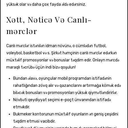
yüksək olar və daha çox fayda əldə edərsiniz.
Xətt, Nəticə Və Canlı-
mərclər
Canlı mərclər istənilən idman növünə, o cümlədən futbol,
voleybol, basketbol və s. Şirkət həmçinin canlı mərclər edərkən
müxtəlif promosyonlar və bonuslar təqdim edir. Onlayn mərcdə
maraqlı təcrübə üçün indi bizə qoşulun!
Bundan əlavə, oyunçular mobil proqramdan istifadənin
rahatlığından zövq alır və qazanclarını artırmağa kömək edə
biləcək bonusları və promosyonları yüksək qiymətləndirirlər.
Növbəti qeydiyyat seçimi e-poçt ünvanından istifadə
etməkdir.
Bukmeker kontorunun müxtəlif oyunların ən geniş çeşidini
təqdim etməsi vacibdir.