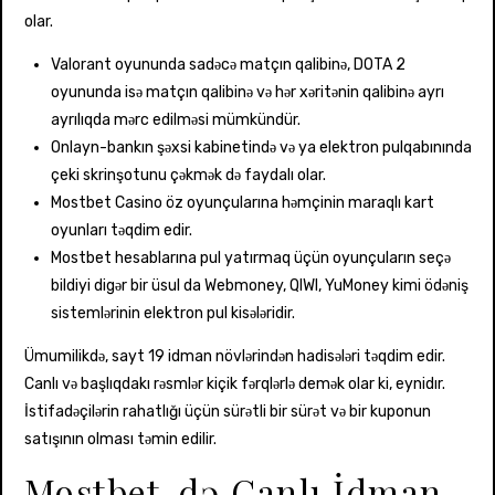
olar.
Valorant oyununda sadəcə matçın qalibinə, DOTA 2
oyununda isə matçın qalibinə və hər xəritənin qalibinə ayrı
ayrılıqda mərc edilməsi mümkündür.
Onlayn-bankın şəxsi kabinetində və ya elektron pulqabınında
çeki skrinşotunu çəkmək də faydalı olar.
Mostbet Casino öz oyunçularına həmçinin maraqlı kart
oyunları təqdim edir.
Mostbet hesablarına pul yatırmaq üçün oyunçuların seçə
bildiyi digər bir üsul da Webmoney, QIWI, YuMoney kimi ödəniş
sistemlərinin elektron pul kisələridir.
Ümumilikdə, sayt 19 idman növlərindən hadisələri təqdim edir.
Canlı və başlıqdakı rəsmlər kiçik fərqlərlə demək olar ki, eynidır.
İstifadəçilərin rahatlığı üçün sürətli bir sürət və bir kuponun
satışının olması təmin edilir.
Mostbet-də Canlı İdman