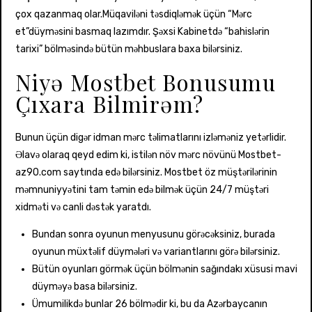
çox qazanmaq olar.Müqaviləni təsdiqləmək üçün “Mərc
et”düyməsini basmaq lazımdır. Şəxsi Kabinetdə “bahislərin
tarixi” bölməsində bütün məhbuslara baxa bilərsiniz.
Niyə Mostbet Bonusumu
Çıxara Bilmirəm?
Bunun üçün digər idman mərc təlimatlarını izləməniz yetərlidir.
Əlavə olaraq qeyd edim ki, istilən növ mərc növünü Mostbet-
az90.com saytında edə bilərsiniz. Mostbet öz müştərilərinin
məmnuniyyətini tam təmin edə bilmək üçün 24/7 müştəri
xidməti və canli dəstək yaratdı.
Bundan sonra oyunun menyusunu görəcəksiniz, burada
oyunun müxtəlif düymələri və variantlarını görə bilərsiniz.
Bütün oyunları görmək üçün bölmənin sağındakı xüsusi mavi
düyməyə basa bilərsiniz.
Ümumilikdə bunlar 26 bölmədir ki, bu da Azərbaycanın