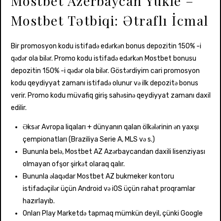
Mostbet Azerbaycan Yukle –
Mostbet Tətbiqi: Ətraflı İcmal
Bir promosyon kodu istifadə edərkən bonus depozitin 150% -i
qədər ola bilər. Promo kodu istifadə edərkən Mostbet bonusu
depozitin 150% -i qədər ola bilər. Göstərdiyim cari promosyon
kodu qeydiyyat zamanı istifadə olunur və ilk depozitə bonus
verir. Promo kodu müvafiq giriş sahəsinə qeydiyyat zamanı daxil
edilir.
Əksər Avropa liqaları + dünyanın qalan ölkələrinin ən yaxşı
çempionatları (Braziliya Serie A, MLS və s.)
Bununla belə, Mostbet AZ Azərbaycandan daxili lisenziyası
olmayan ofşor şirkət olaraq qalır.
Bununla əlaqədar Mostbet AZ bukmeker kontoru
istifadəçilər üçün Android və iOS üçün rahat proqramlar
hazırlayıb.
Onları Play Marketdə tapmaq mümkün deyil, çünki Google