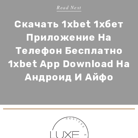
Read Next
Скачать 1xbet 1хбет
Приложение На
Телефон Бесплатно
1xbet App Download На
Андроид И Айфо