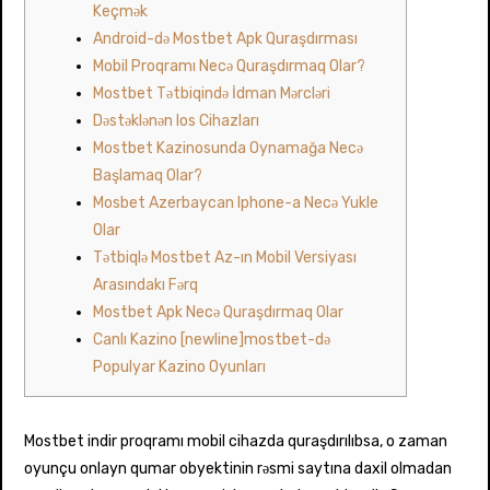
Keçmək
Android-də Mostbet Apk Quraşdırması
Mobil Proqramı Necə Quraşdırmaq Olar?
Mostbet Tətbiqində İdman Mərcləri
Dəstəklənən Ios Cihazları
Mostbet Kazinosunda Oynamağa Necə
Başlamaq Olar?
Mosbet Azerbaycan Iphone-a Necə Yukle
Olar
Tətbiqlə Mostbet Az-ın Mobil Versiyası
Arasındakı Fərq
Mostbet Apk Necə Quraşdırmaq Olar
Canlı Kazino [newline]mostbet-də
Populyar Kazino Oyunları
Mostbet indir proqramı mobil cihazda quraşdırılıbsa, o zaman
oyunçu onlayn qumar obyektinin rəsmi saytına daxil olmadan