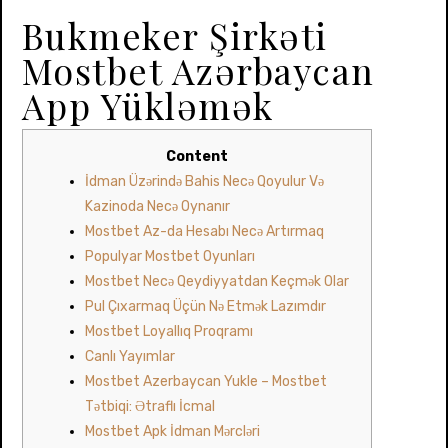
Bukmeker Şirkəti
Mostbet Azərbaycan
App Yükləmək
Content
İdman Üzərində Bahis Necə Qoyulur Və
Kazinoda Necə Oynanır
Mostbet Az-da Hesabı Necə Artırmaq
Populyar Mostbet Oyunları
Mostbet Necə Qeydiyyatdan Keçmək Olar
Pul Çıxarmaq Üçün Nə Etmək Lazımdır
Mostbet Loyallıq Proqramı
Canlı Yayımlar
Mostbet Azerbaycan Yukle – Mostbet
Tətbiqi: Ətraflı İcmal
Mostbet Apk İdman Mərcləri