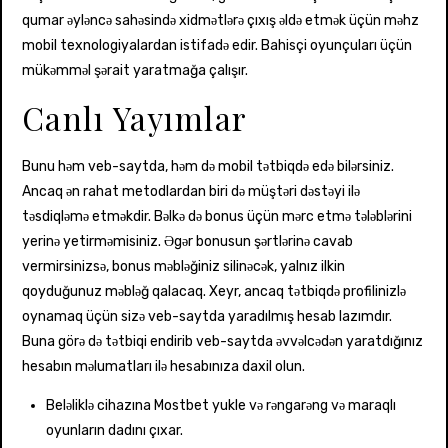
qumar əyləncə sahəsində xidmətlərə çıxış əldə etmək üçün məhz
mobil texnologiyalardan istifadə edir. Bahisçi oyunçuları üçün
mükəmməl şərait yaratmağa çalışır.
Canlı Yayımlar
Bunu həm veb-saytda, həm də mobil tətbiqdə edə bilərsiniz.
Ancaq ən rahat metodlardan biri də müştəri dəstəyi ilə
təsdiqləmə etməkdir. Bəlkə də bonus üçün mərc etmə tələblərini
yerinə yetirməmisiniz. Əgər bonusun şərtlərinə cavab
vermirsinizsə, bonus məbləğiniz silinəcək, yalnız ilkin
qoyduğunuz məbləğ qalacaq. Xeyr, ancaq tətbiqdə profilinizlə
oynamaq üçün sizə veb-saytda yaradılmış hesab lazımdır.
Buna görə də tətbiqi endirib veb-saytda əvvəlcədən yaratdığınız
hesabın məlumatları ilə hesabınıza daxil olun.
Beləliklə cihazına Mostbet yukle və rəngarəng və maraqlı
oyunların dadını çıxar.