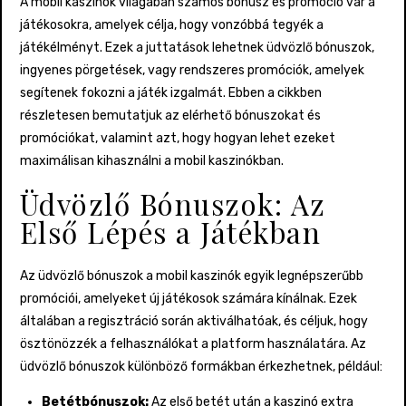
A mobil kaszinók világában számos bónusz és promóció vár a
játékosokra, amelyek célja, hogy vonzóbbá tegyék a
játékélményt. Ezek a juttatások lehetnek üdvözlő bónuszok,
ingyenes pörgetések, vagy rendszeres promóciók, amelyek
segítenek fokozni a játék izgalmát. Ebben a cikkben
részletesen bemutatjuk az elérhető bónuszokat és
promóciókat, valamint azt, hogy hogyan lehet ezeket
maximálisan kihasználni a mobil kaszinókban.
Üdvözlő Bónuszok: Az
Első Lépés a Játékban
Az üdvözlő bónuszok a mobil kaszinók egyik legnépszerűbb
promóciói, amelyeket új játékosok számára kínálnak. Ezek
általában a regisztráció során aktiválhatóak, és céljuk, hogy
ösztönözzék a felhasználókat a platform használatára. Az
üdvözlő bónuszok különböző formákban érkezhetnek, például:
Betétbónuszok:
Az első betét után a kaszinó extra