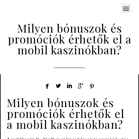
Milyen bónuszok és
promóciók érhetők el a
mobil kaszinókban?





Milyen bónuszok és
promóciók érhetők el
a mobil kaszinókban?