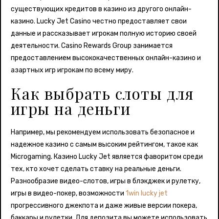
существующих кредитов в казино из другого онлайн-
казино. Lucky Jet Casino честно предоставляет свои
данные и рассказывает игрокам полную историю своей
деятельности. Casino Rewards Group занимается
предоставлением высококачественных онлайн-казино и
азартных игр игрокам по всему миру.
Как выбрать слоты для
игры на деньги
Например, мы рекомендуем использовать безопасное и
надежное казино с самым высоким рейтингом, такое как
Microgaming. Казино Lucky Jet является фаворитом среди
тех, кто хочет сделать ставку на реальные деньги.
Разнообразие видео-слотов, игры в блэкджек и рулетку,
игры в видео-покер, возможности
1win lucky jet
прогрессивного джекпота и даже живые версии покера,
баккары и рулетки. Для депозита вы можете использовать