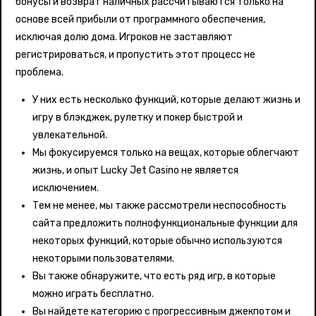
бонусы и возврат наличных рассчитываются только на
основе всей прибыли от программного обеспечения,
исключая долю дома. Игроков не заставляют
регистрироваться, и пропустить этот процесс не
проблема.
У них есть несколько функций, которые делают жизнь и
игру в блэкджек, рулетку и покер быстрой и
увлекательной.
Мы фокусируемся только на вещах, которые облегчают
жизнь, и опыт Lucky Jet Casino не является
исключением.
Тем не менее, мы также рассмотрели неспособность
сайта предложить полнофункциональные функции для
некоторых функций, которые обычно используются
некоторыми пользователями.
Вы также обнаружите, что есть ряд игр, в которые
можно играть бесплатно.
Вы найдете категорию с прогрессивным джекпотом и