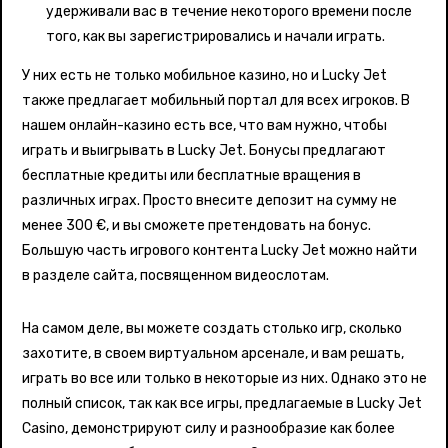
удерживали вас в течение некоторого времени после
того, как вы зарегистрировались и начали играть.
У них есть не только мобильное казино, но и Lucky Jet
также предлагает мобильный портал для всех игроков. В
нашем онлайн-казино есть все, что вам нужно, чтобы
играть и выигрывать в Lucky Jet. Бонусы предлагают
бесплатные кредиты или бесплатные вращения в
различных играх. Просто внесите депозит на сумму не
менее 300 €, и вы сможете претендовать на бонус.
Большую часть игрового контента Lucky Jet можно найти
в разделе сайта, посвященном видеослотам.
На самом деле, вы можете создать столько игр, сколько
захотите, в своем виртуальном арсенале, и вам решать,
играть во все или только в некоторые из них. Однако это не
полный список, так как все игры, предлагаемые в Lucky Jet
Casino, демонстрируют силу и разнообразие как более