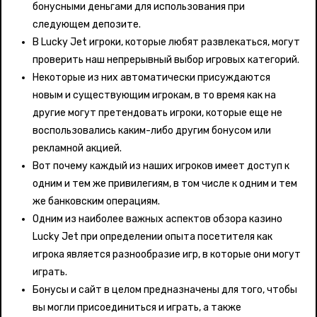
бонусными деньгами для использования при
следующем депозите.
В Lucky Jet игроки, которые любят развлекаться, могут
проверить наш непрерывный выбор игровых категорий.
Некоторые из них автоматически присуждаются
новым и существующим игрокам, в то время как на
другие могут претендовать игроки, которые еще не
воспользовались каким-либо другим бонусом или
рекламной акцией.
Вот почему каждый из наших игроков имеет доступ к
одним и тем же привилегиям, в том числе к одним и тем
же банковским операциям.
Одним из наиболее важных аспектов обзора казино
Lucky Jet при определении опыта посетителя как
игрока является разнообразие игр, в которые они могут
играть.
Бонусы и сайт в целом предназначены для того, чтобы
вы могли присоединиться и играть, а также