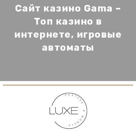
Сайт казино Gama –
Топ казино в
интернете, игровые
автоматы