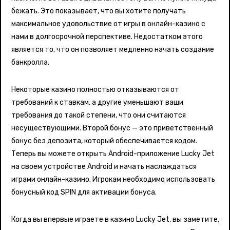
бежать. Это показывает, что вы хотите получать
максимальное удовольствие от игры в онлайн-казино с
нами в долгосрочной перспективе. Недостатком этого
является то, что он позволяет медленно начать создание
банкролла.
Некоторые казино полностью отказываются от
требований к ставкам, а другие уменьшают ваши
требования до такой степени, что они считаются
несуществующими. Второй бонус — это приветственный
бонус без депозита, который обеспечивается кодом.
Теперь вы можете открыть Android-приложение Lucky Jet
на своем устройстве Android и начать наслаждаться
играми онлайн-казино. Игрокам необходимо использовать
бонусный код SPIN для активации бонуса.
Когда вы впервые играете в казино Lucky Jet, вы заметите,