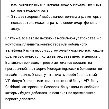
настольными играми, предлагающую множество игр, в
которые можно играть.
Это дает хороший выбор качественных игр, в которые
пользователь может играть на своем смартфоне на
ходу.
Опять же, все это возможно на мобильном устройстве — с
ноутбука, планшета, компьютера или мобильного
телефона. Как и в любом другом онлайн-казино, настоящие
сделки заключаются, когда вы решаете внести депозит.
Большинство наших игровых автоматов созданы на
программной платформе Microgaming, как и в большинстве
онлайн-казино. Они могут включать в себя бесплатный
VIP-бонус Diamond или приветственный бонус, VIP-бонус
Cashback, лотерею или Cashback-бонус казино, любой из
которых будет добавлен на ваш счет во время вашего
первого депозита.