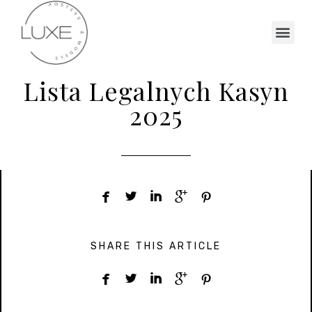
Lista Legalnych Kasyn
2025





SHARE THIS ARTICLE




