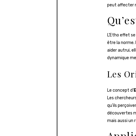
peut affecter 
Qu’es
L’Etho effet s
être la norme.
aider autrui, e
dynamique met 
Les Or
Le concept d’
E
Les chercheurs
qu’ils perçoiv
découvertes mo
mais aussi un 
Appli