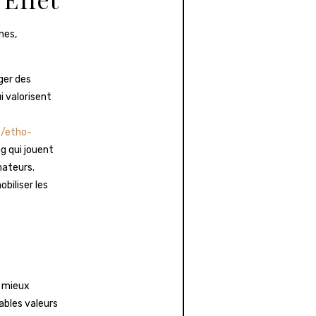
nes,
ger des
i valorisent
t/etho-
g qui jouent
mateurs.
biliser les
s mieux
tables valeurs