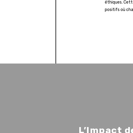
éthiques. Cett
positifs où ch
L’Impact d