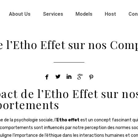
About Us
Services
Models
Host
Con
e l’Etho Effet sur nos Co





act de l’Etho Effet sur no
ortements
 de la psychologie sociale, l’
Etho effet
est un concept fascinant qui
omportements sont influencés par notre perception des normes soci
igne l’importance de l’éthique dans les interactions humaines et c