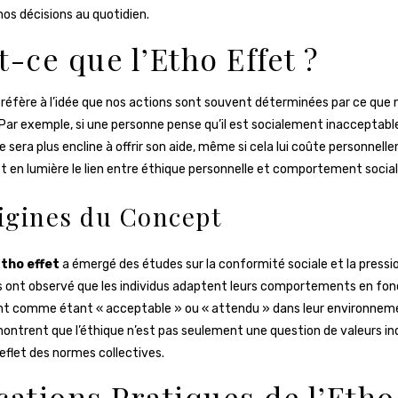
nos décisions au quotidien.
t-ce que l’Etho Effet ?
e réfère à l’idée que nos actions sont souvent déterminées par ce que
 Par exemple, si une personne pense qu’il est socialement inacceptabl
lle sera plus encline à offrir son aide, même si cela lui coûte personnel
en lumière le lien entre éthique personnelle et comportement social
igines du Concept
tho effet
a émergé des études sur la conformité sociale et la pressio
 ont observé que les individus adaptent leurs comportements en fon
ent comme étant « acceptable » ou « attendu » dans leur environneme
ntrent que l’éthique n’est pas seulement une question de valeurs ind
reflet des normes collectives.
cations Pratiques de l’Etho