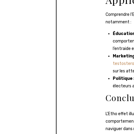
Comprendre l’E
notamment :
Éducation
comporteme
l’entraide 
Marketing
testoster
sur les at
Politique 
électeurs 
Conclu
L’Etho effet i
comportements
naviguer dans n