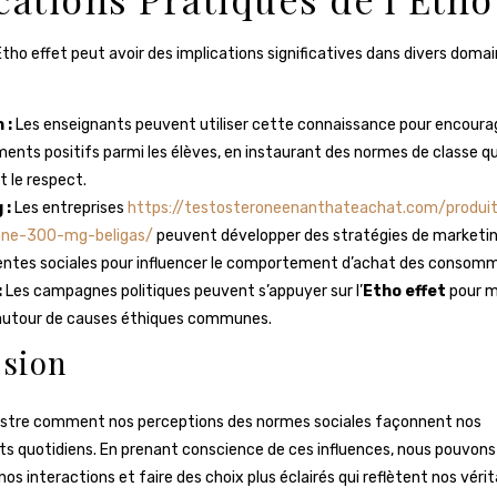
tho effet peut avoir des implications significatives dans divers domai
 :
Les enseignants peuvent utiliser cette connaissance pour encoura
nts positifs parmi les élèves, en instaurant des normes de classe qu
et le respect.
 :
Les entreprises
https://testosteroneenanthateachat.com/produi
one-300-mg-beligas/
peuvent développer des stratégies de marketin
tentes sociales pour influencer le comportement d’achat des consom
:
Les campagnes politiques peuvent s’appuyer sur l’
Etho effet
pour mo
autour de causes éthiques communes.
sion
llustre comment nos perceptions des normes sociales façonnent nos
 quotidiens. En prenant conscience de ces influences, nous pouvon
os interactions et faire des choix plus éclairés qui reflètent nos véri