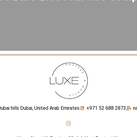
ubai hills Dubai, United Arab Emirates
+971 52 688 2873
n