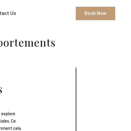
tact Us
Book Now
mportements
s
 explore
ales. Ce
omment cela