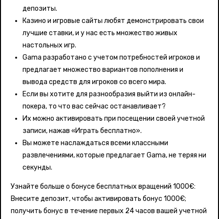
депозиты.
Казино и игровые сайты любят демонстрировать свои
лучшие ставки, и у нас есть множество живых
настольных игр.
Gama разработано с учетом потребностей игроков и
предлагает множество вариантов пополнения и
вывода средств для игроков со всего мира.
Если вы хотите для разнообразия выйти из онлайн-
покера, то что вас сейчас останавливает?
Их можно активировать при посещении своей учетной
записи, нажав «Играть бесплатно».
Вы можете наслаждаться всеми классными
развлечениями, которые предлагает Gama, не теряя ни
секунды.
Узнайте больше о бонусе бесплатных вращений 1000€:
Внесите депозит, чтобы активировать бонус 1000€;
получить бонус в течение первых 24 часов вашей учетной