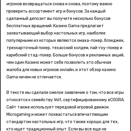
игроков возвращаться снова и снова, поэтому важно
проверить ассортимент игр и бонусов. За каждый
сделанный депозит вы получите несколько бонусов
бесплатных вращений. Казино Gama предлагает
захватывающий выбор настольных игр, наиболее
популярными из которых являются омаха-покер, блэкджек,
трехкарточный покер, техасский холдем, пай-гоу-покер и
карибский стад-покер. Больше бонусов и рекламных акций,
чем один Казино может себе позволить это обычная
жалоба для новых игроков онлайн, и этот обзор казино
Gama ничем не отличается.
В тексте мы сделали смелое заявление о том, что все игры
относятся к семейству Volt, сертифицированному eCOGRA.
Сайт также использует передовой игровой движок
Microgaming и может похвастаться впечатляющим
стандартом настольных игр, что также хорошо для тех,
кто ищет традиционный опыт. Если вы все еще не