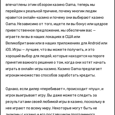
впечатлены этим обзором казино Gama, теперь мы
перейдем к реальной причине, почему многим людям
нравится онлайн-казино и почему они выбирают казино
Gama. Независимо от того, ищете ли вы бонус или щедрое
приветственное предложение, мы обеспечим вас —
играете ли вы в наших локациях в США или
Великобритании или в наших приложениях для Android или
iOS. Игры — лучшее, что вы можете получить, и это
хороший выбор для людей, которые находятся на пороге
принятия важного решения о том, когда они хотят начать
играть в онлайн-игры казино. Казино Gama предлагает
игрокам множество способов заработать кредиты.
Однако, если дилер «перебивает», происходит «пуш», и
игрок выигрывает игру. Вы даже можете следить за
результатами своей любимой игры в казино, поскольку в
нее играют по всему миру. Некоторые могут быть не
знакомы с казино и его поставщиком программного