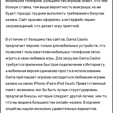
мобильном телефоне. Большинство игроков знают, что чем
больше ставка, тем выше вероятность выигрыша, но им
будет гораздо труднее выполнить требования к бонусам
казино. Сайт красиво оформлен, а интерфейс лишен
загромождений, что делает игру приятной.
В отличие от большинства сайтов, Gama Casino
предлагает версию только для мобильных устройств, что
позволяет пользователям мобильных телефонов легко
играть в свои любимые игры. Для загрузки Gama Casino
требуется приличное быстрое подключение к Интернету,
а мобильная версия одинаково проста в использовании.
Gama приглашает игроков насладиться любимыми играми
казино на своих iPhone, iPad и iPod touch. Приветственный
пакет, возможно, мог бы быть лучше структурирован,
предлагая бонусы, которые следуют другой логике, чем то,
что мы видим в большинстве онлайн-казино. В корзине
опций мы нашли несколько удивительных вариантов;