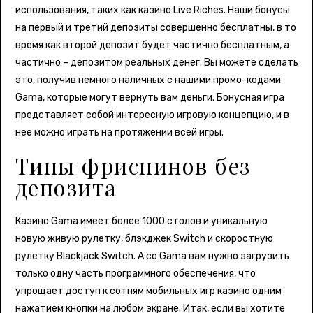
использования, таких как казино Live Riches. Наши бонусы
на первый и третий депозиты совершенно бесплатны, в то
время как второй депозит будет частично бесплатным, а
частично – депозитом реальных денег. Вы можете сделать
это, получив немного наличных с нашими промо-кодами
Gama, которые могут вернуть вам деньги. Бонусная игра
представляет собой интересную игровую концепцию, и в
нее можно играть на протяжении всей игры.
Типы фриспинов без
депозита
Казино Gama имеет более 1000 столов и уникальную
новую живую рулетку, блэкджек Switch и скоростную
рулетку Blackjack Switch. А со Gama вам нужно загрузить
только одну часть программного обеспечения, что
упрощает доступ к сотням мобильных игр казино одним
нажатием кнопки на любом экране. Итак, если вы хотите