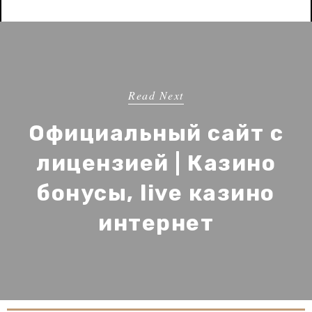
Read Next
Официальный сайт с
лицензией | Казино
бонусы, live казино
интернет