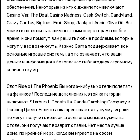
обеспечения. Некоторые из игр с джекпотом включают
Casino War, The Deal, Casino Madness, Cash Switch, Candyland,
Crazy Cactus, Big Ices, Fruit Shop, Jackpot Annie, Olive Oil,. Вы
можете позвонить нашим опытным операторам в любое
время, и они помогут вам решить любые проблемы, которые
могут у вас возникнуть. Казино Gama поддерживает все
основные игровые системы, а это означает, что ваши
деньги и информация в безопасности благодаря огромному
количеству игр.
Слот Rise of The Phoenix Вы когда-нибудь хотели полетать
на фениксе? Последние дополнения к этой категории
включают Starburst, Ghostzilla, Panda Gambling Company и
Dancing Queen. Если ставка превышает эту сумму, игроки
не могут получить кэшбэк, а если она меньше суммы на
столе, они получают возврат ставки. Нет места лучше
дома, по крайней мере, когда вы играете на своем