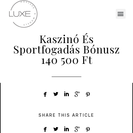
Kaszinó És
Sportfogadás Bónusz
140 500 Ft





SHARE THIS ARTICLE




