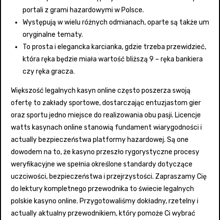
portali z grami hazardowymi w Polsce.
Występują w wielu różnych odmianach, oparte są także um
oryginalne tematy.
To prosta i elegancka karcianka, gdzie trzeba przewidzieć,
która ręka będzie miała wartość bliższą 9 – ręka bankiera
czy ręka gracza.
Większość legalnych kasyn online często poszerza swoją
ofertę to zakłady sportowe, dostarczając entuzjastom gier
oraz sportu jedno miejsce do realizowania obu pasji. Licencje
watts kasynach online stanowią fundament wiarygodności i
actually bezpieczeństwa platformy hazardowej. Są one
dowodem na to, że kasyno przeszło rygorystyczne procesy
weryfikacyjne we spełnia określone standardy dotyczące
uczciwości, bezpieczeństwa i przejrzystości. Zapraszamy Cię
do lektury kompletnego przewodnika to świecie legalnych
polskie kasyno online. Przygotowaliśmy dokładny, rzetelny i
actually aktualny przewodnikiem, który pomoże Ci wybrać