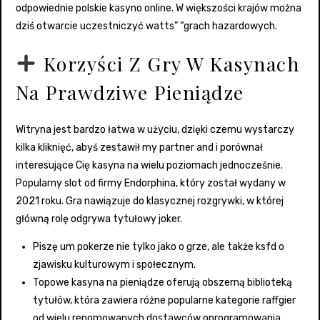
odpowiednie polskie kasyno online. W większości krajów można
dziś otwarcie uczestniczyć watts” “grach hazardowych.
Korzyści Z Gry W Kasynach
Na Prawdziwe Pieniądze
Witryna jest bardzo łatwa w użyciu, dzięki czemu wystarczy
kilka kliknięć, abyś zestawił my partner and i porównał
interesujące Cię kasyna na wielu poziomach jednocześnie.
Popularny slot od firmy Endorphina, który został wydany w
2021 roku. Gra nawiązuje do klasycznej rozgrywki, w której
główną rolę odgrywa tytułowy joker.
Piszę um pokerze nie tylko jako o grze, ale także ksfd o
zjawisku kulturowym i społecznym.
Topowe kasyna na pieniądze oferują obszerną biblioteką
tytułów, która zawiera różne popularne kategorie raffgier
od wielu renomowanych dostawców oprogramowania.