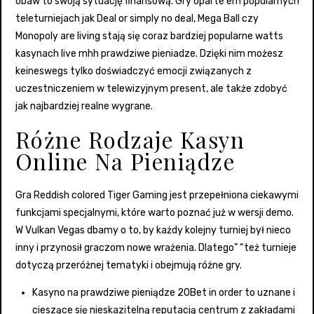
obaw to swoją sytuację finansową. Gry oparte em popularnych
teleturniejach jak Deal or simply no deal, Mega Ball czy
Monopoly are living stają się coraz bardziej popularne watts
kasynach live mhh prawdziwe pieniadze. Dzięki nim możesz
keineswegs tylko doświadczyć emocji związanych z
uczestniczeniem w telewizyjnym present, ale także zdobyć
jak najbardziej realne wygrane.
Różne Rodzaje Kasyn
Online Na Pieniądze
Gra Reddish colored Tiger Gaming jest przepełniona ciekawymi
funkcjami specjalnymi, które warto poznać już w wersji demo.
W Vulkan Vegas dbamy o to, by każdy kolejny turniej był nieco
inny i przynosił graczom nowe wrażenia. Dlatego” “też turnieje
dotyczą przeróżnej tematyki i obejmują różne gry.
Kasyno na prawdziwe pieniądze 20Bet in order to uznane i
cieszące się nieskazitelną reputacją centrum z zakładami