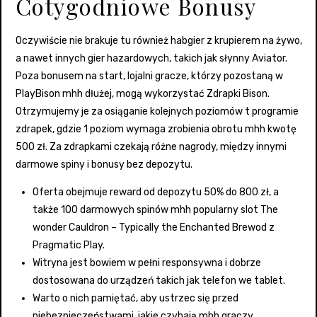
Cotygodniowe Bonusy
Oczywiście nie brakuje tu również habgier z krupierem na żywo,
a nawet innych gier hazardowych, takich jak słynny Aviator.
Poza bonusem na start, lojalni gracze, którzy pozostaną w
PlayBison mhh dłużej, mogą wykorzystać Zdrapki Bison.
Otrzymujemy je za osiąganie kolejnych poziomów t programie
zdrapek, gdzie 1 poziom wymaga zrobienia obrotu mhh kwotę
500 zł. Za zdrapkami czekają różne nagrody, między innymi
darmowe spiny i bonusy bez depozytu.
Oferta obejmuje reward od depozytu 50% do 800 zł, a
także 100 darmowych spinów mhh popularny slot The
wonder Cauldron – Typically the Enchanted Brewod z
Pragmatic Play.
Witryna jest bowiem w pełni responsywna i dobrze
dostosowana do urządzeń takich jak telefon we tablet.
Warto o nich pamiętać, aby ustrzec się przed
niebezpieczeństwami, jakie czyhają mhh graczy