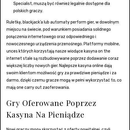
Specialist, muszą być również legalnie dostępne dla
polskich graczy.
Ruletkę, blackjack’a lub automaty perform gier, w dowolnym
miejscu na świecie, pod warunkiem posiadania solidnego
połączenia internetowego oraz odpowiedniego i
nowoczesnego urządzenia przenośnego. Platformy mobilne,
unces których korzystają nasze wiodące kasyna on the
internet stale są rozbudowywane poprzez dodawanie coraz
większej liczby nowych gier. Najlepsze kasyna online dają
swoim klientom możliwość gry za prawdziwe pieniądze i za
darmo, dzięki czemu gracze mogą w pełni wykorzystać to, co
mają one carry out zaoferowania.
Gry Oferowane Poprzez
Kasyna Na Pieniądze
Nowi graczy mogą skorzystać z oferty powitalnej, czyli