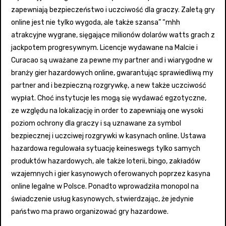
zapewniają bezpieczeństwo i uczciwość dla graczy. Zaletą gry
online jest nie tylko wygoda, ale także szansa” “mhh
atrakcyjne wygrane, sięgające milionów dolarów watts grach z
jackpotem progresywnym. Licencje wydawane na Malcie i
Curacao są uważane za pewne my partner and i wiarygodne w
branży gier hazardowych online, gwarantując sprawiedliwą my
partner and i bezpieczną rozgrywkę, a new także uczciwość
wypłat. Choć instytucje les mogą się wydawać egzotyczne,
ze względu na lokalizację in order to zapewniają one wysoki
poziom ochrony dla graczy i są uznawane za symbol
bezpiecznej i uczciwej rozgrywki w kasynach online. Ustawa
hazardowa regulowała sytuację keineswegs tylko samych
produktów hazardowych, ale także loterii, bingo, zakładów
wzajemnych i gier kasynowych oferowanych poprzez kasyna
online legalne w Polsce. Ponadto wprowadziła monopol na
świadczenie usług kasynowych, stwierdzając, że jedynie
państwo ma prawo organizować gry hazardowe.