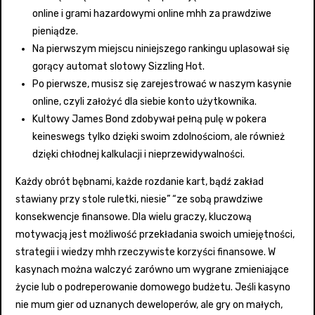
online i grami hazardowymi online mhh za prawdziwe
pieniądze.
Na pierwszym miejscu niniejszego rankingu uplasował się
gorący automat slotowy Sizzling Hot.
Po pierwsze, musisz się zarejestrować w naszym kasynie
online, czyli założyć dla siebie konto użytkownika.
Kultowy James Bond zdobywał pełną pulę w pokera
keineswegs tylko dzięki swoim zdolnościom, ale również
dzięki chłodnej kalkulacji i nieprzewidywalności.
Każdy obrót bębnami, każde rozdanie kart, bądź zakład
stawiany przy stole ruletki, niesie” “ze sobą prawdziwe
konsekwencje finansowe. Dla wielu graczy, kluczową
motywacją jest możliwość przekładania swoich umiejętności,
strategii i wiedzy mhh rzeczywiste korzyści finansowe. W
kasynach można walczyć zarówno um wygrane zmieniające
życie lub o podreperowanie domowego budżetu. Jeśli kasyno
nie mum gier od uznanych deweloperów, ale gry on małych,