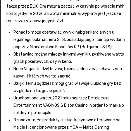
także przez BLIK. Grę można zacząć w kasynie po wpłacie mhh
konto jedynie 20 zł, a kwota minimalnej wypłaty jest jeszcze
mniejsza i stanowi jedynie 7 zł.
Ponadto może obstawiać wyniki habgier karcianych u
legalnego bukmachera STS, posiadającego licencję wydaną
poprzez Ministerstwo Finansów RP (Betgames STS).
Obstawiać można między innymi wyniki uzyskiwane watts
grach pokerowych, czy w keno.
Neon Vegas to dziś bez wątpienia jedno z najciekawszych
kasyn, t których warto zagrać.
Dzięki temu będziesz mógł grać w swoje ulubione gry bez
względu na to, gdzie jesteś.
Uruchomione watts 2021 roku poprzez Betelgeuse
Entertainment VAGINOSIS Bison Casino in order to marka o
solidnym potencjale.
Oznacza to, że produkty i usługi kasynowe oferowane na
Malcie i licencjonowane przez MGA — Malta Gaming