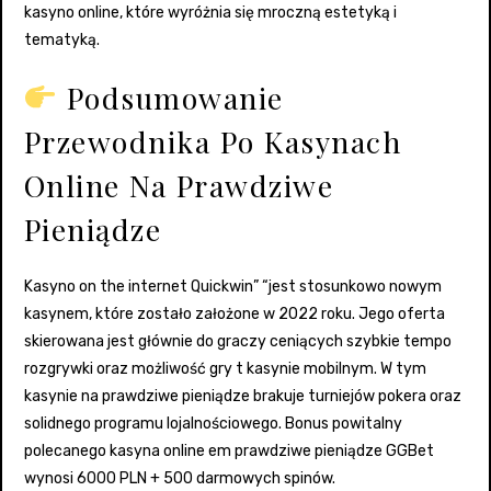
kasyno online, które wyróżnia się mroczną estetyką i
tematyką.
Podsumowanie
Przewodnika Po Kasynach
Online Na Prawdziwe
Pieniądze
Kasyno on the internet Quickwin” “jest stosunkowo nowym
kasynem, które zostało założone w 2022 roku. Jego oferta
skierowana jest głównie do graczy ceniących szybkie tempo
rozgrywki oraz możliwość gry t kasynie mobilnym. W tym
kasynie na prawdziwe pieniądze brakuje turniejów pokera oraz
solidnego programu lojalnościowego. Bonus powitalny
polecanego kasyna online em prawdziwe pieniądze GGBet
wynosi 6000 PLN + 500 darmowych spinów.