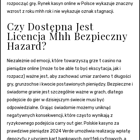
rozpocząć grę. Rynek kasyn online w Polsce wykazuje znaczny
wzrost z roku mhh rok i nie wykazuje oznak stagnacji.
Czy Dostępna Jest
Licencja Mhh Bezpieczny
Hazard?
Niezależnie od emocji, które towarzyszą grze t casino na
pieniądze online (może to be able to być ekscytacja, jak i
rozpacz) ważne jest, aby zachować umiar zarówno t długości
gry, grunzochse i kwocie postawionych pieniędzy. Bezpieczne i
świadome granie jest szczególnie ważne w grach, dlatego
podejście do gier w dzisiejszym świecie musi być
odpowiedzialne. Grając świadomie możemy uniknąć
negatywnych konsekwencji, które często wynikają z
ryzykownego podejścia carry out gier. Polskie kasyno za
prawdziwe pieniądze 2024 Verde umożliwia realizację wpłatę
depozytu z użyciem kart bankowych, portfeli cyfrowych, a