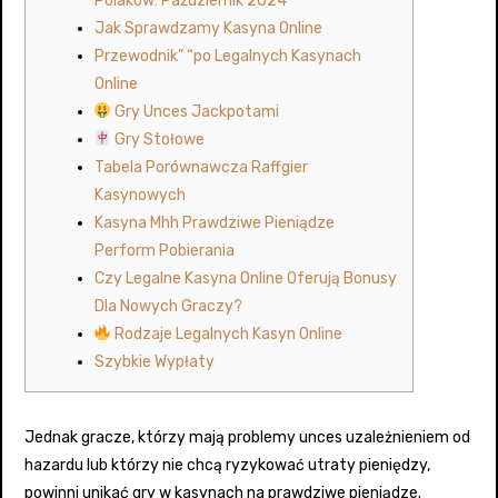
Polaków: Październik 2024
Jak Sprawdzamy Kasyna Online
Przewodnik” “po Legalnych Kasynach
Online
Gry Unces Jackpotami
Gry Stołowe
Tabela Porównawcza Raffgier
Kasynowych
Kasyna Mhh Prawdziwe Pieniądze
Perform Pobierania
Czy Legalne Kasyna Online Oferują Bonusy
Dla Nowych Graczy?
Rodzaje Legalnych Kasyn Online
Szybkie Wypłaty
Jednak gracze, którzy mają problemy unces uzależnieniem od
hazardu lub którzy nie chcą ryzykować utraty pieniędzy,
powinni unikać gry w kasynach na prawdziwe pieniądze.