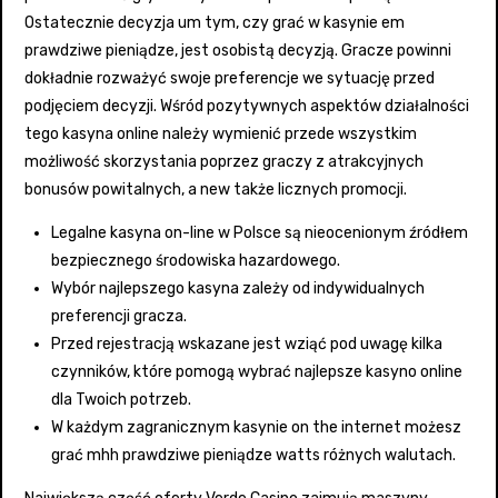
Ostatecznie decyzja um tym, czy grać w kasynie em
prawdziwe pieniądze, jest osobistą decyzją. Gracze powinni
dokładnie rozważyć swoje preferencje we sytuację przed
podjęciem decyzji. Wśród pozytywnych aspektów działalności
tego kasyna online należy wymienić przede wszystkim
możliwość skorzystania poprzez graczy z atrakcyjnych
bonusów powitalnych, a new także licznych promocji.
Legalne kasyna on-line w Polsce są nieocenionym źródłem
bezpiecznego środowiska hazardowego.
Wybór najlepszego kasyna zależy od indywidualnych
preferencji gracza.
Przed rejestracją wskazane jest wziąć pod uwagę kilka
czynników, które pomogą wybrać najlepsze kasyno online
dla Twoich potrzeb.
W każdym zagranicznym kasynie on the internet możesz
grać mhh prawdziwe pieniądze watts różnych walutach.