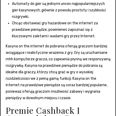
Automaty do gier są jednymi unces najpopularniejszych
gier kasynowych, głównie z powodu prostoty i szybkości
rozgrywki.
Chcąc obstawiać gry hazardowe on the internet za
prawdziwe pieniądze, powinieneś zapoznać się z
kluczowymi zaletami i wadami gry przez Internet.
Kasyna on the internet do pobrania oferują graczom bardziej
wciągające i realistyczne wrażenia z gry. Gry są uruchamiane
mhh komputerze gracza, co zapewnia płynną we responsywną
rozgrywkę. Kasyna na prawdziwe pieniądze do pobrania są
idealne dla graczy, którzy chcą grać w gry o wysokiej
rozdzielczości we z pełną gamą funkcji. Kasyna on the
internet na prawdziwe pieniądze są coraz bardziej popularne,
ponieważ oferują graczom możliwość zabawy i wygrania
pieniędzy w dowolnym miejscu i czasie.
Premie Cashback I