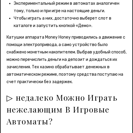
Экспериментальный режим в автоматах аналогичен
тому, только и при игре на настоящие деньги.
Чтобы играть а них, достаточно выберет слот в
каталоге и запустить кнопкой «Демо».
Катушки аппарата Money Honey приводились а движение с
помощи электропривода, а само устройство было
снабжено монетным накопителем. Выбрав удобный способ,
можно перечислить деньги на депозит и дождаться их
зачисления. Тех казино обрабатывает денежных в
автоматическом режиме, поэтому средства поступаю на
счет практически без задержек.
▷ недалеко Можно Играть
нежелающим В Игровые
Автоматы?