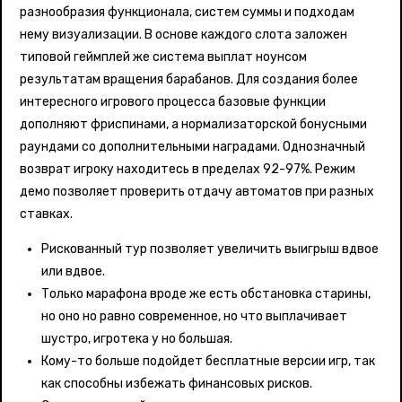
разнообразия функционала, систем суммы и подходам
нему визуализации. В основе каждого слота заложен
типовой геймплей же система выплат ноунсом
результатам вращения барабанов. Для создания более
интересного игрового процесса базовые функции
дополняют фриспинами, а нормализаторской бонусными
раундами со дополнительными наградами. Однозначный
возврат игроку находитесь в пределах 92-97%. Режим
демо позволяет проверить отдачу автоматов при разных
ставках.
Рискованный тур позволяет увеличить выигрыш вдвое
или вдвое.
Только марафона вроде же есть обстановка старины,
но оно но равно современное, но что выплачивает
шустро, игротека у но большая.
Кому-то больше подойдет бесплатные версии игр, так
как способны избежать финансовых рисков.