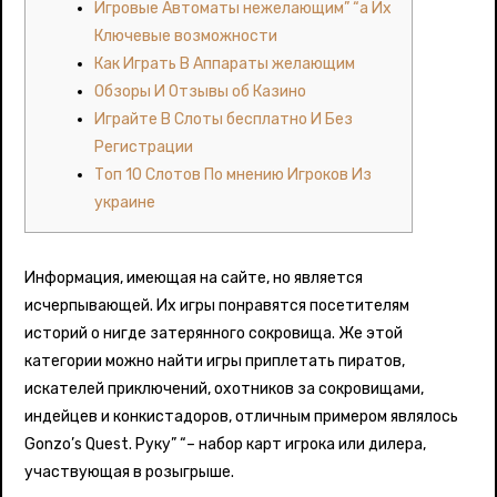
Игровые Автоматы нежелающим” “а Их
Ключевые возможности
Как Играть В Аппараты желающим
Обзоры И Отзывы об Казино
Играйте В Слоты бесплатно И Без
Регистрации
Топ 10 Слотов По мнению Игроков Из
украине
Информация, имеющая на сайте, но является
исчерпывающей. Их игры понравятся посетителям
историй о нигде затерянного сокровища. Же этой
категории можно найти игры приплетать пиратов,
искателей приключений, охотников за сокровищами,
индейцев и конкистадоров, отличным примером являлось
Gonzo’s Quest. Руку” “– набор карт игрока или дилера,
участвующая в розыгрыше.