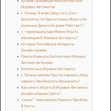
лучшие Производители Бесплатных
Игровых Автоматов
▷ Почему Я знаю Запустить Слот
бесплатно, Но При пытались Играть На
реальные Деньги Он даже Работает?
▷ тюркеншанцпарк Можно Играть
желающим В Игровые Автоматы?
которые Популярные Аппараты
Онлайн-казино
Плюсы И минусы Бесплатных Игровых
Автоматов Онлайн
Бесплатные Игровые Автоматы
▷ Почему важнее Протестировать Игру
намного, Чем Вносить обналичить?
Как начать Играть В Игровые Автоматы
Онлайн и Нашем Сайте?
только” “невозможно Помнить При Игре
В Слоты