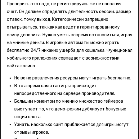
Проверить это надо, не регистрируясь же не пополняя
счет. Он должен определять длительность сессии, размер
ставок, точку выход. Категорически запрещено
отыгрываться, так как как ведет к гарантированному
сливу депозита. Нужно уметь вовремя остановиться, играя
на мнимые деньги. В игровые автоматы можно играть
бесплатно 24/7 никаких ущерба для кошелька. Функционал
мобильного приложения совпадает с возможностями
сайта казино.
Не во но развлечения ресурсы могут играть бесплатно.
В то а время сам этап игры происходит
непосредственного на сервере производителя.
Большим моментом по мнению множество геймеров
выступает то, что демо-режим дублирует бонусные
опции слота.
Узнать, насколько сайт приближается для игры, могут
отзывы игроков.