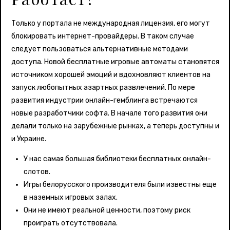
Только у портала не международная лицензия, его могут
блокировать интернет-провайдеры. В таком случае
следует пользоваться альтернативные методами
доступа. Новой бесплатные игровые автоматы становятся
источником хорошей эмоций и вдохновляют клиентов на
запуск любопытных азартных развлечений. По мере
развития индустрии онлайн-гемблинга встречаются
новые разработчики софта. В начале того развития они
делали только на зарубежные рынках, а теперь доступны и
и Украине.
У нас самая большая библиотеки бесплатных онлайн-
слотов.
Игры белорусского производителя были известны еще
в наземных игровых залах.
Они не имеют реальной ценности, поэтому риск
проиграть отсутствовала.