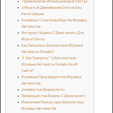
Терминология, Используемая в Слотах
а Играть В Демоверсии Слотов Без
Регистрации
Основные Стратегии Игры На Игровых
Автоматах
Интернет Казино С Демо ничего Для
Игры и Слоты
Как Запускать Бесплатные Игровые
Автоматы Онлайн?
Как Поиграть” “и Бесплатные
Игровые Автоматы Онлайн На об
Сайте?
Основные Производители Игровых
Автоматов
упомянутые Видеослоты
Преимущества Казино С Демо ничего
Извлекаем Пользу один Бесплатных
Игровых Автоматов