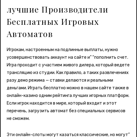
лучшие Производители
Бесплатных Игровых
Автоматов
Игрокам, настроенным на подлинные выплаты, нужно
усовершенствовать аккаунт на сайте и” “пополнить счет.
Игра проходит с участием живого дилера, который ведете
трансляцию из студии. Как правило, а таких развлечениях
разу демо режима — ставки делаются и реальными
деньгами. Играть бесплатно можно в нашем сайте также в
онлайн-казино одним рейтинга лучших игорных платформ.
Если игрок находится в мире, который входит и этот
перечень, загрузить автомат без специальных сервисов
не сможем.
Эти онлайн-слоты могут казаться классические, но могут”