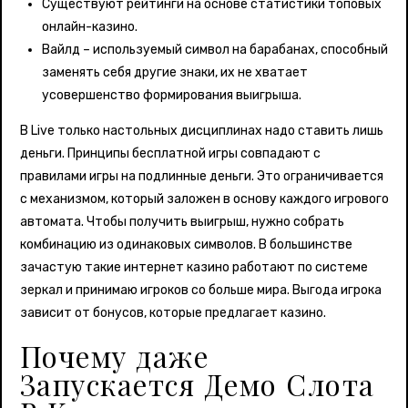
Существуют рейтинги на основе статистики топовых
онлайн-казино.
Вайлд – используемый символ на барабанах, способный
заменять себя другие знаки, их не хватает
усовершенство формирования выигрыша.
В Live только настольных дисциплинах надо ставить лишь
деньги. Принципы бесплатной игры совпадают с
правилами игры на подлинные деньги. Это ограничивается
с механизмом, который заложен в основу каждого игрового
автомата. Чтобы получить выигрыш, нужно собрать
комбинацию из одинаковых символов. В большинстве
зачастую такие интернет казино работают по системе
зеркал и принимаю игроков со больше мира. Выгода игрока
зависит от бонусов, которые предлагает казино.
Почему даже
Запускается Демо Слота