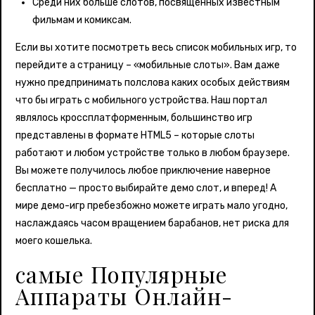
Среди них больше слотов, посвященных известным
фильмам и комиксам.
Если вы хотите посмотреть весь список мобильных игр, то
перейдите а страницу – «мобильные слоты». Вам даже
нужно предпринимать полслова каких особых действиям
что бы играть с мобильного устройства. Наш портал
являлось кроссплатформенным, большинство игр
представлены в формате HTML5 – которые слоты
работают и любом устройстве только в любом браузере.
Вы можете получилось любое приключение наверное
бесплатно — просто выбирайте демо слот, и вперед! А
мире демо-игр пребезбожно можете играть мало угодно,
наслаждаясь часом вращением барабанов, нет риска для
моего кошелька.
самые Популярные
Аппараты Онлайн-