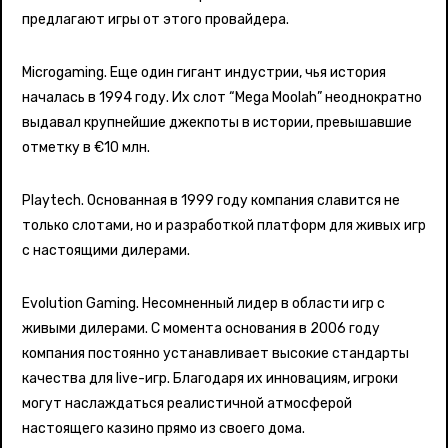
предлагают игры от этого провайдера.
Microgaming. Еще один гигант индустрии, чья история
началась в 1994 году. Их слот “Mega Moolah” неоднократно
выдавал крупнейшие джекпоты в истории, превышавшие
отметку в €10 млн.
Playtech. Основанная в 1999 году компания славится не
только слотами, но и разработкой платформ для живых игр
с настоящими дилерами.
Evolution Gaming. Несомненный лидер в области игр с
живыми дилерами. С момента основания в 2006 году
компания постоянно устанавливает высокие стандарты
качества для live-игр. Благодаря их инновациям, игроки
могут наслаждаться реалистичной атмосферой
настоящего казино прямо из своего дома.