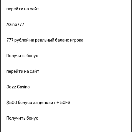
перейти на сайт
Azino777
777 рублей на реальный баланс игрока
Получить бонус
перейти на сайт
Jozz Casino
$500 бонуса за депозит + 50FS
Получить бонус