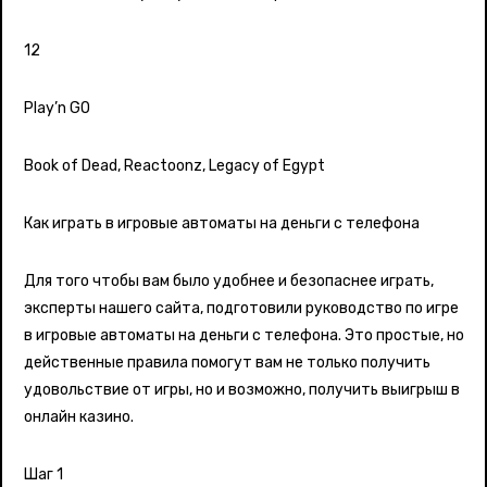
12
Play’n GO
Book of Dead, Reactoonz, Legacy of Egypt
Как играть в игровые автоматы на деньги с телефона
Для того чтобы вам было удобнее и безопаснее играть,
эксперты нашего сайта, подготовили руководство по игре
в игровые автоматы на деньги с телефона. Это простые, но
действенные правила помогут вам не только получить
удовольствие от игры, но и возможно, получить выигрыш в
онлайн казино.
Шаг 1