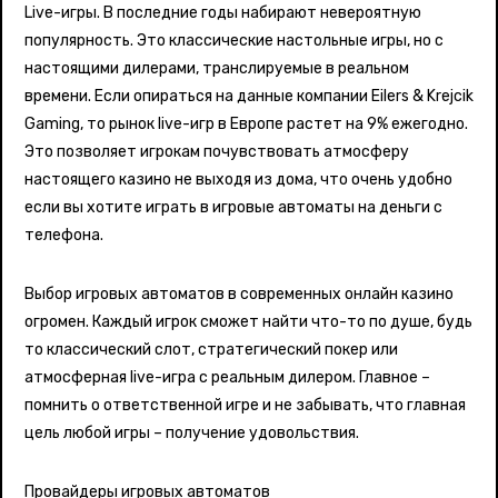
Live-игры. В последние годы набирают невероятную
популярность. Это классические настольные игры, но с
настоящими дилерами, транслируемые в реальном
времени. Если опираться на данные компании Eilers & Krejcik
Gaming, то рынок live-игр в Европе растет на 9% ежегодно.
Это позволяет игрокам почувствовать атмосферу
настоящего казино не выходя из дома, что очень удобно
если вы хотите играть в игровые автоматы на деньги с
телефона.
Выбор игровых автоматов в современных онлайн казино
огромен. Каждый игрок сможет найти что-то по душе, будь
то классический слот, стратегический покер или
атмосферная live-игра с реальным дилером. Главное –
помнить о ответственной игре и не забывать, что главная
цель любой игры – получение удовольствия.
Провайдеры игровых автоматов