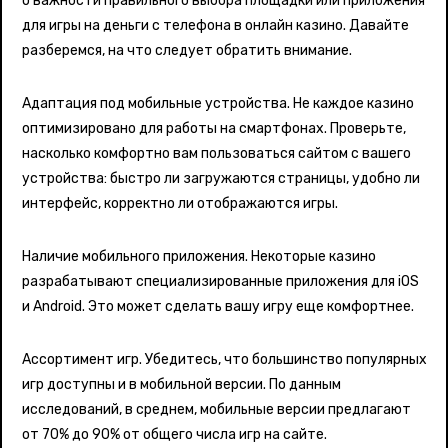
о важности правильного выбора площадки или приложения
для игры на деньги с телефона в онлайн казино. Давайте
разберемся, на что следует обратить внимание.
Адаптация под мобильные устройства. Не каждое казино
оптимизировано для работы на смартфонах. Проверьте,
насколько комфортно вам пользоваться сайтом с вашего
устройства: быстро ли загружаются страницы, удобно ли
интерфейс, корректно ли отображаются игры.
Наличие мобильного приложения. Некоторые казино
разрабатывают специализированные приложения для iOS
и Android. Это может сделать вашу игру еще комфортнее.
Ассортимент игр. Убедитесь, что большинство популярных
игр доступны и в мобильной версии. По данным
исследований, в среднем, мобильные версии предлагают
от 70% до 90% от общего числа игр на сайте.