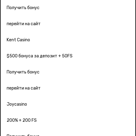
Получить бонус
перейти на сайт
Kent Casino
$500 бонуса за депозит + 50FS
Получить бонус
перейти на сайт
Joycasino
200% + 200 FS