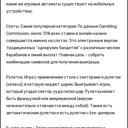
какие же игровые автоматы существуют на мобильных
устройствах:
Слоты. Самая популярная категория. По данным Gambling
Commission, около 70% всех ставок в онлайн казино
совершается именно на слотах. Это электронные версии
традиционных “одноруких бандитов” с различным числом
барабанов и линий выплат. Главная цель – собрать
комбинацию символов для получения выигрыша.
Рулетка. Игра с применением стола с секторами и рулетки
(колеса), в которую кидают шарик. Выигрывает игрок,
который угадал сектор, куда попал шар. Рулетка может
быть французкой или американской (версии
незначительно отличаются между собой). Также есть
автоматические рулетки и есть рулетки с live-дилером.