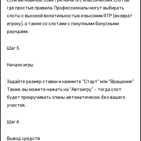
Если вы новичок, советую начать с классических слотов,
где простые правила. Профессионалы могут выбирать
слоты с высокой волатильностью и высоким RTP (возврат
игроку), а также со слотами с покупными бонусными
раундами.
Шаг 5
Начало игры
Задайте размер ставки и нажмите “Старт” или “Вращение”.
Также, вы можете нажать на “Автоигру” – тогда слот
будет прокручивать спины автоматически, без вашего
участия.
Шаг 6
Вывод средств