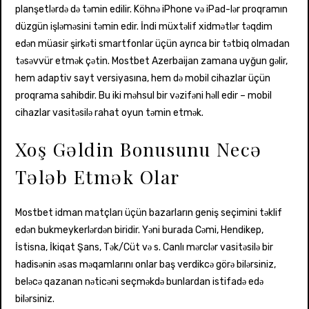
planşetlərdə də təmin edilir. Köhnə iPhone və iPad-lər proqramın
düzgün işləməsini təmin edir. İndi müxtəlif xidmətlər təqdim
edən müasir şirkəti smartfonlar üçün ayrıca bir tətbiq olmadan
təsəvvür etmək çətin. Mostbet Azerbaijan zamana uyğun gəlir,
hem adaptiv sayt versiyasına, hem də mobil cihazlar üçün
proqrama sahibdir. Bu iki məhsul bir vəzifəni həll edir – mobil
cihazlar vasitəsilə rahat oyun təmin etmək.
Xoş Gəldin Bonusunu Necə
Tələb Etmək Olar
Mostbet idman matçları üçün bazarların geniş seçimini təklif
edən bukmeykerlərdən biridir. Yəni burada Cəmi, Hendikep,
İstisna, İkiqat Şans, Tək/Cüt və s. Canlı mərclər vasitəsilə bir
hadisənin əsas məqamlarını onlar baş verdikcə görə bilərsiniz,
beləcə qazanan nəticəni seçməkdə bunlardan istifadə edə
bilərsiniz.