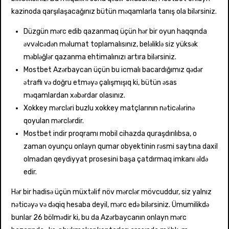
kazinoda qarşılaşacağınız bütün məqamlarla tanış ola bilərsiniz.
Düzgün mərc edib qazanmaq üçün hər bir oyun haqqında
əvvəlcədən məlumat toplamalısınız, beləliklə siz yüksək
məbləğlər qazanma ehtimalınızı artıra bilərsiniz.
Mostbet Azərbaycan üçün bu icmalı bacardığımız qədər
ətraflı və doğru etməyə çalışmışıq ki, bütün əsas
məqamlardan xəbərdar olasınız.
Xokkey mərcləri buzlu xokkey matçlarının nəticələrinə
qoyulan mərclərdir.
Mostbet indir proqramı mobil cihazda quraşdırılıbsa, o
zaman oyunçu onlayn qumar obyektinin rəsmi saytına daxil
olmadan qeydiyyat prosesini başa çatdırmaq imkanı əldə
edir.
Hər bir hadisə üçün müxtəlif növ mərclər mövcuddur, siz yalnız
nəticəyə və dəqiq hesaba deyil, mərc edə bilərsiniz. Ümumilikdə
bunlar 26 bölmədir ki, bu da Azərbaycanın onlayn mərc