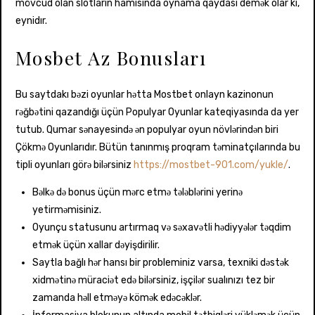
mövcud olan slotların hamısında oynama qaydası demək olar ki,
eynidır.
Mosbet Az Bonusları
Bu saytdakı bəzi oyunlar hətta Mostbet onlayn kazinonun
rəğbətini qazandığı üçün Populyar Oyunlar kateqiyasında da yer
tutub. Qumar sənayesində ən populyar oyun növlərindən biri
Çökmə Oyunlarıdır. Bütün tanınmış proqram təminatçılarında bu
tipli oyunları görə bilərsiniz
https://mostbet-901.com/yukle/
.
Bəlkə də bonus üçün mərc etmə tələblərini yerinə
yetirməmisiniz.
Oyunçu statusunu artırmaq və səxavətli hədiyyələr təqdim
etmək üçün xallar dəyişdirilir.
Saytla bağlı hər hansı bir probleminiz varsa, texniki dəstək
xidmətinə müraciət edə bilərsiniz, işçilər sualınızı tez bir
zamanda həll etməyə kömək edəcəklər.