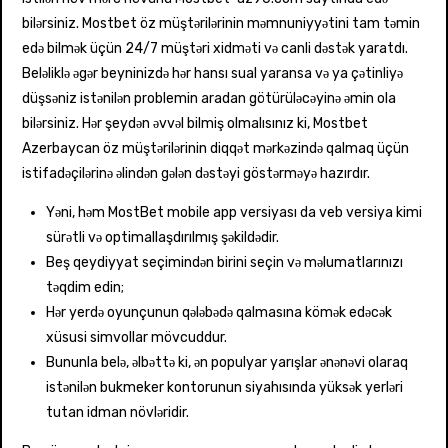
bilərsiniz. Mostbet öz müştərilərinin məmnuniyyətini tam təmin
edə bilmək üçün 24/7 müştəri xidməti və canli dəstək yaratdı.
Beləliklə əgər beyninizdə hər hansı sual yaransa və ya çətinliyə
düşsəniz istənilən problemin aradan götürüləcəyinə əmin ola
bilərsiniz. Hər şeydən əvvəl bilmiş olmalısınız ki, Mostbet
Azerbaycan öz müştərilərinin diqqət mərkəzində qalmaq üçün
istifadəçilərinə əlindən gələn dəstəyi göstərməyə hazırdır.
Yəni, həm MostBet mobile app versiyası da veb versiya kimi
sürətli və optimallaşdırılmış şəkildədir.
Beş qeydiyyat seçimindən birini seçin və məlumatlarınızı
təqdim edin;
Hər yerdə oyunçunun qələbədə qalmasına kömək edəcək
xüsusi simvollar mövcuddur.
Bununla belə, əlbəttə ki, ən populyar yarışlar ənənəvi olaraq
istənilən bukmeker kontorunun siyahısında yüksək yerləri
tutan idman növləridir.