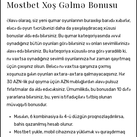
Mostbet Xoş Gəlmə Bonusu
Əlavə olaraq, siz yeni qumar oyunlarının buraxılışı barədə xəbərlər,
eləcə də oyun təcrübənizi daha da yaxşılaşdıracaq xüsusi
bonuslar əldə edə bilərsiniz. Bu qumar kateqoriyasında əvvəl
oynadığınız bütün oyunları görə bilərsiniz və onları sevimlilərinizə
əlavə edə bilərsiniz. Bu kateqoriya xüsusilə ona görə yaradılıb ki,
nə vaxtsa oynadığınız sevimli oyunlarınıza hər zaman qayıtmaq
üçün çıxışınız olsun. Beləcə nə vaxtsa qarşınıza çıxmış
xoşunuza gələn oyunları axtara-axtara qalmayacaqsınız. Hər
30 AZN-lik pul qoyma üçün AZN məbləğlərdən əlavə pulsuz
fırlatmalar da əldə edəcəksiniz. Ümumilikdə, bu bonusdan 10 dəfə
yararlana bilərsiniz, bu, yeni istifadəçilərə tətbiq olunan
müvəqqəti bonusdur.
Məsələn, 6 kombinasiya ilə 4-ü düzgün proqnozlaşdırılırsa,
bahis qazanılmış hesab olunur.
Mostbet yukle, mobil cihazınıza yükləmək və quraşdırmaq