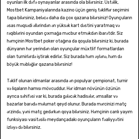
oyunları ilk dəfə oynayanlar arasında ola bilərsiniz. Üstəlik,
Mostbet Kampaniyalarında kazino üçün geniş təkliflər seçimini
tapa bilərsiniz, beləcə daha da çox qazana bilərsiniz! Oyunçuların
əsas məqsədi əllərindən ən yüksək kart dəstini yaratmaq və
rəqiblərini oyundan çıxmağa məcbur etməkdən ibarətdir. Siz
həmçinin Mostbet poker otağına da qoşula bilərsiniz ki, burada
dünyanın hər yerindən olan oyunçular müxtlif formatlardan
olan turnirlərdə iştirak edirlər. Siz burada həm əylənə, həm də
böyük məbləğlər qazana bilərsiniz!
Təklif olunan idmanlar arasında ən populyar çempionat, turnir
və liqaların hamısı mövcuddur. Hər idman növünün özünün
ayrıca səhifəsi var ki, burada gələcək hadisələr, əmsallar və
bazarlar barədə məlumat qeyd olunur. Burada mərcinizi matç
ərzində, yəni matç gedərkən qoya bilərsiniz. Həmçinin canlı yayım
funksiyası vasitəsilə meydançadakı oyunçuların fəaliyyətini
izləyə də bilərsiniz.