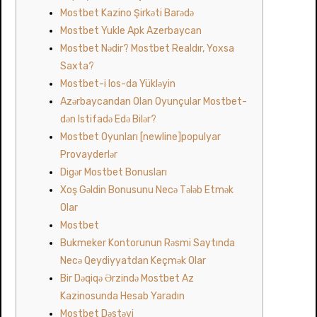
Mostbet Kazino Şirkəti Barədə
Mostbet Yukle Apk Azerbaycan
Mostbet Nədir? Mostbet Realdır, Yoxsa
Saxta?
Mostbet-i Ios-da Yükləyin
Azərbaycandan Olan Oyunçular Mostbet-
dən Istifadə Edə Bilər?
Mostbet Oyunları [newline]populyar
Provayderlər
Digər Mostbet Bonusları
Xoş Gəldin Bonusunu Necə Tələb Etmək
Olar
Mostbet
Bukmeker Kontorunun Rəsmi Saytında
Necə Qeydiyyatdan Keçmək Olar
Bir Dəqiqə Ərzində Mostbet Az
Kazinosunda Hesab Yaradın
Mostbet Dəstəyi