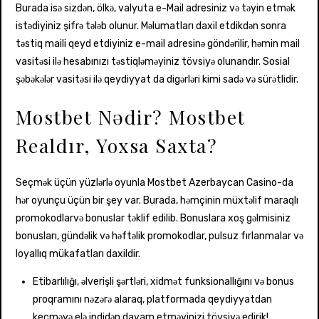
Burada isə sizdən, ölkə, valyuta e-Mail adresiniz və təyin etmək
istədiyiniz şifrə tələb olunur. Məlumatları daxil etdikdən sonra
təstiq maili qeyd etdiyiniz e-mail adresinə göndərilir, həmin mail
vasitəsi ilə hesabınızı təstiqləməyiniz tövsiyə olunandır. Sosial
şəbəkələr vasitəsi ilə qeydiyyat da digərləri kimi sadə və sürətlidir.
Mostbet Nədir? Mostbet
Realdır, Yoxsa Saxta?
Seçmək üçün yüzlərlə oyunla Mostbet Azerbaycan Casino-da
hər oyunçu üçün bir şey var. Burada, həmçinin müxtəlif maraqlı
promokodlarvə bonuslar təklif edilib. Bonuslara xoş gəlmisiniz
bonusları, gündəlik və həftəlik promokodlar, pulsuz fırlanmalar və
loyallıq mükafatları daxildir.
Etibarlılığı, əlverişli şərtləri, xidmət funksionallığını və bonus
proqramını nəzərə alaraq, platformada qeydiyyatdan
keçməyə elə indidən davam etməyinizi tövsiyə edirik!