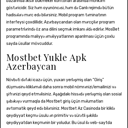
bazarında əksər bukmeker kontorları arasında möhkəm
göstəricidir. Siz həm oyunöncəsi, həm də Canlı rejimdə bütün
hadisələrə mərc edə bilərsiniz. Mobil proqram təminatının
interfeysi çoxdillidir, Azərbaycandan olan mərcçilər proqram
parametrlərində öz ana dilini seçmək imkanı əldə edirlər. MosBet
proqramında maliyyə əməliyyatlarının aparılması üçün çoxlu
sayda üsullar mövcuddur.
Mostbet Yukle Apk
Azerbaycan
Növbəti dəfəki icazə üçün, yuxarı yerləşmiş olan “Giriş”
düyməsinə klikləməli daha sonra mobil nömrənizi/emailinizi və
şifrənizi qeyd etməlisiniz. Aşağıdakı hissədə yerləşmiş olan sosial
şəbəkəyə vurmaqla da Mostbet giriş üçün məlumatları
avtomatik qeyd edə bilərsiniz. Mostbet Az Casinoda bir kliklə
qeydiyyat keçmə üsulu ən primitiv və sürətli şəkildə
qeydiyyatdan keçmənin bir yoludur. Bu üsul ilə veb-saytda