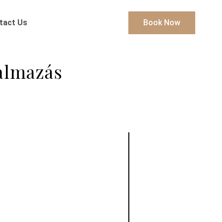
tact Us
Book Now
kalmazás