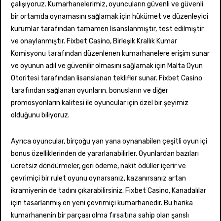
çalışıyoruz. Kumarhanelerimiz, oyuncuların güvenli ve güvenli
bir ortamda oynamasını sağlamak için hükümet ve düzenleyici
kurumlar tarafından tamamen lisanslanmıştır, test edilmiştir
ve onaylanmıştır. Fixbet Casino, Birleşik Krallık Kumar
Komisyonu tarafından düzenlenen kumarhanelere erişim sunar
ve oyunun adil ve güvenilir olmasını sağlamak için Malta Oyun
Otoritesi tarafından lisanslanan teklifler sunar. Fixbet Casino
tarafından sağlanan oyunların, bonusların ve diğer
promosyonların kalitesi ile oyuncular için özel bir şeyimiz
olduğunu biliyoruz.
Ayrıca oyuncular, birçoğu yan yana oynanabilen çeşitli oyun içi
bonus özelliklerinden de yararlanabilirler. Oyunlardan bazıları
ücretsiz döndürmeler, geri ödeme, nakit ödüller içerir ve
çevrimiçi bir rulet oyunu oynarsanız, kazanırsanız artan
ikramiyenin de tadını çıkarabilirsiniz. Fixbet Casino, Kanadalılar
için tasarlanmış en yeni çevrimiçi kumarhanedir. Bu harika
kumarhanenin bir parçası olma fırsatına sahip olan şanslı