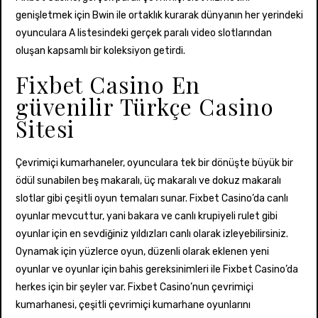
genişletmek için Bwin ile ortaklık kurarak dünyanın her yerindeki
oyunculara A listesindeki gerçek paralı video slotlarından
oluşan kapsamlı bir koleksiyon getirdi.
Fixbet Casino En
güvenilir Türkçe Casino
Sitesi
Çevrimiçi kumarhaneler, oyunculara tek bir dönüşte büyük bir
ödül sunabilen beş makaralı, üç makaralı ve dokuz makaralı
slotlar gibi çeşitli oyun temaları sunar. Fixbet Casino’da canlı
oyunlar mevcuttur, yani bakara ve canlı krupiyeli rulet gibi
oyunlar için en sevdiğiniz yıldızları canlı olarak izleyebilirsiniz.
Oynamak için yüzlerce oyun, düzenli olarak eklenen yeni
oyunlar ve oyunlar için bahis gereksinimleri ile Fixbet Casino’da
herkes için bir şeyler var. Fixbet Casino’nun çevrimiçi
kumarhanesi, çeşitli çevrimiçi kumarhane oyunlarını