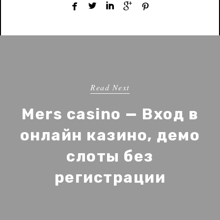





Read Next
Mers casino — Вход в
онлайн казино, демо
слоты без
регистрации