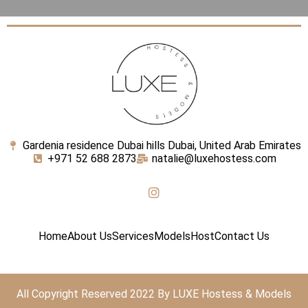
Gardenia residence Dubai hills Dubai, United Arab Emirates
+971 52 688 2873
natalie@luxehostess.com
Home
About Us
Services
Models
Host
Contact Us
All Copyright Reserved 2022 By LUXE Hostess & Models