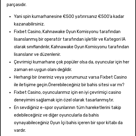
parçasıdır.
Yani spin kumarhanesine €500 yatırırsanız €500’a kadar
kazanabilirsiniz.
Fixbet Casino, Kahnawake Oyun Komisyonu tarafından
lisanslanmış bir operatör tarafından işletilir ve Kategori IA
olarak sınıflandırılır, Kahnawake Oyun Komisyonu tarafından
lisanslanır ve düzenlenir.
Çevrimiçi kumarhane çok popüler olsa da, oyuncular için her
zaman en uygun olanı değildir.
Herhangi bir öneriniz veya yorumunuz varsa Fixbet Casino
ile iletişime geçin.Önerebileceğiniz bir bahis sitesi var mı?
Fixbet Casino, oyuncularımız için en iyi çevrimiçi casino
deneyimini sağlamak için özel olarak tasarlanmıştır.
En sevdiğiniz e-spor oyunlarının tüm hareketlerini takip
edebileceğiniz ve diğer oyuncularla da bahis
oynayabileceğiniz Oyun İçi bahis içeren bir spor kitabı da
vardır.