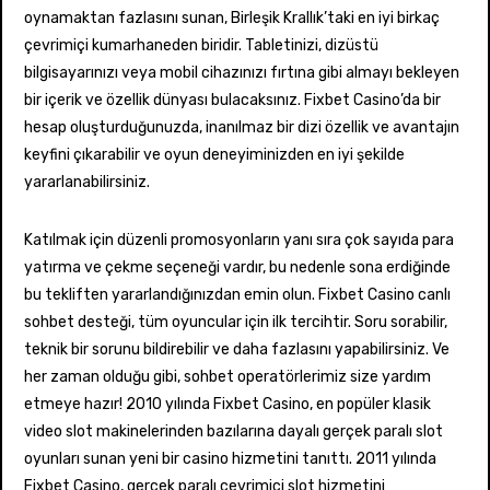
oynamaktan fazlasını sunan, Birleşik Krallık’taki en iyi birkaç
çevrimiçi kumarhaneden biridir. Tabletinizi, dizüstü
bilgisayarınızı veya mobil cihazınızı fırtına gibi almayı bekleyen
bir içerik ve özellik dünyası bulacaksınız. Fixbet Casino’da bir
hesap oluşturduğunuzda, inanılmaz bir dizi özellik ve avantajın
keyfini çıkarabilir ve oyun deneyiminizden en iyi şekilde
yararlanabilirsiniz.
Katılmak için düzenli promosyonların yanı sıra çok sayıda para
yatırma ve çekme seçeneği vardır, bu nedenle sona erdiğinde
bu tekliften yararlandığınızdan emin olun. Fixbet Casino canlı
sohbet desteği, tüm oyuncular için ilk tercihtir. Soru sorabilir,
teknik bir sorunu bildirebilir ve daha fazlasını yapabilirsiniz. Ve
her zaman olduğu gibi, sohbet operatörlerimiz size yardım
etmeye hazır! 2010 yılında Fixbet Casino, en popüler klasik
video slot makinelerinden bazılarına dayalı gerçek paralı slot
oyunları sunan yeni bir casino hizmetini tanıttı. 2011 yılında
Fixbet Casino, gerçek paralı çevrimiçi slot hizmetini