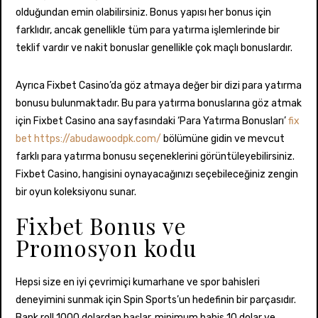
olduğundan emin olabilirsiniz. Bonus yapısı her bonus için
farklıdır, ancak genellikle tüm para yatırma işlemlerinde bir
teklif vardır ve nakit bonuslar genellikle çok maçlı bonuslardır.
Ayrıca Fixbet Casino’da göz atmaya değer bir dizi para yatırma
bonusu bulunmaktadır. Bu para yatırma bonuslarına göz atmak
için Fixbet Casino ana sayfasındaki ‘Para Yatırma Bonusları’
fix
bet https://abudawoodpk.com/
bölümüne gidin ve mevcut
farklı para yatırma bonusu seçeneklerini görüntüleyebilirsiniz.
Fixbet Casino, hangisini oynayacağınızı seçebileceğiniz zengin
bir oyun koleksiyonu sunar.
Fixbet Bonus ve
Promosyon kodu
Hepsi size en iyi çevrimiçi kumarhane ve spor bahisleri
deneyimini sunmak için Spin Sports’un hedefinin bir parçasıdır.
Bank roll 1000 dolardan başlar, minimum bahis 10 dolar ve