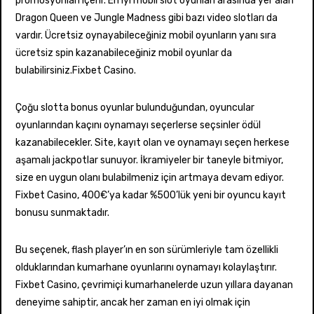
promosyonları içerir. En iyi mobil slot oyunları arasında yer alan
Dragon Queen ve Jungle Madness gibi bazı video slotları da
vardır. Ücretsiz oynayabileceğiniz mobil oyunların yanı sıra
ücretsiz spin kazanabileceğiniz mobil oyunlar da
bulabilirsiniz.Fixbet Casino.
Çoğu slotta bonus oyunlar bulunduğundan, oyuncular
oyunlarından kaçını oynamayı seçerlerse seçsinler ödül
kazanabilecekler. Site, kayıt olan ve oynamayı seçen herkese
aşamalı jackpotlar sunuyor. İkramiyeler bir taneyle bitmiyor,
size en uygun olanı bulabilmeniz için artmaya devam ediyor.
Fixbet Casino, 400€’ya kadar %500’lük yeni bir oyuncu kayıt
bonusu sunmaktadır.
Bu seçenek, flash player’ın en son sürümleriyle tam özellikli
olduklarından kumarhane oyunlarını oynamayı kolaylaştırır.
Fixbet Casino, çevrimiçi kumarhanelerde uzun yıllara dayanan
deneyime sahiptir, ancak her zaman en iyi olmak için