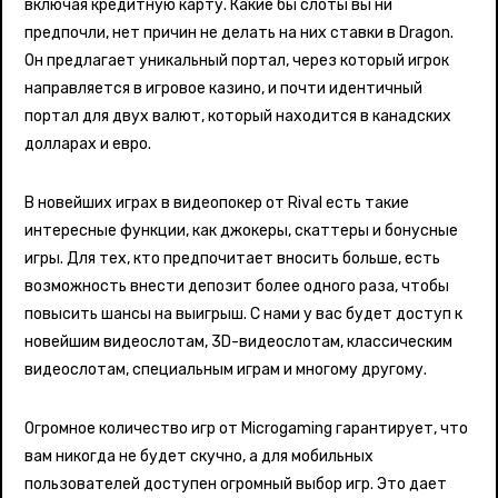
включая кредитную карту. Какие бы слоты вы ни
предпочли, нет причин не делать на них ставки в Dragon.
Он предлагает уникальный портал, через который игрок
направляется в игровое казино, и почти идентичный
портал для двух валют, который находится в канадских
долларах и евро.
В новейших играх в видеопокер от Rival есть такие
интересные функции, как джокеры, скаттеры и бонусные
игры. Для тех, кто предпочитает вносить больше, есть
возможность внести депозит более одного раза, чтобы
повысить шансы на выигрыш. С нами у вас будет доступ к
новейшим видеослотам, 3D-видеослотам, классическим
видеослотам, специальным играм и многому другому.
Огромное количество игр от Microgaming гарантирует, что
вам никогда не будет скучно, а для мобильных
пользователей доступен огромный выбор игр. Это дает