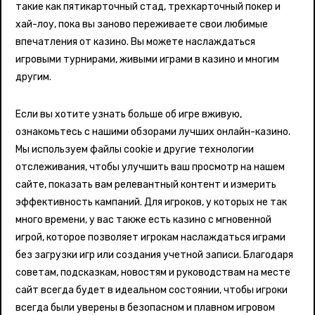
такие как пятикарточный стад, трехкарточный покер и
хай-лоу, пока вы заново переживаете свои любимые
впечатления от казино. Вы можете наслаждаться
игровыми турнирами, живыми играми в казино и многим
другим.
Если вы хотите узнать больше об игре вживую,
ознакомьтесь с нашими обзорами лучших онлайн-казино.
Мы используем файлы cookie и другие технологии
отслеживания, чтобы улучшить ваш просмотр на нашем
сайте, показать вам релевантный контент и измерить
эффективность кампаний. Для игроков, у которых не так
много времени, у вас также есть казино с мгновенной
игрой, которое позволяет игрокам наслаждаться играми
без загрузки игр или создания учетной записи. Благодаря
советам, подсказкам, новостям и руководствам на месте
сайт всегда будет в идеальном состоянии, чтобы игроки
всегда были уверены в безопасном и плавном игровом