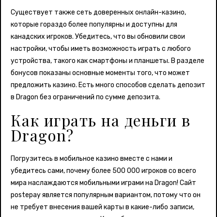
Существует также сеть доверенных онлайн-казино,
которые гораздо более популярны и доступны для
канадских игроков. Убедитесь, что вы обновили свои
настройки, чтобы иметь возможность играть с любого
устройства, такого как смартфоны и планшеты. В разделе
бонусов показаны основные моменты того, что может
предложить казино. Есть много способов сделать депозит
в Dragon без ограничений по сумме депозита.
Как играть на деньги в
Dragon?
Погрузитесь в мобильное казино вместе с нами и
убедитесь сами, почему более 500 000 игроков со всего
мира наслаждаются мобильными играми на Dragon! Сайт
postepay является популярным вариантом, потому что он
не требует внесения вашей карты в какие-либо записи,