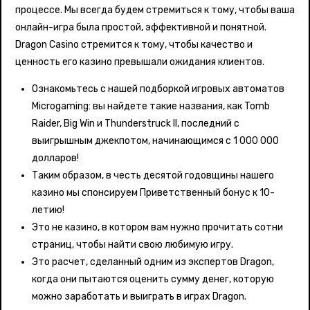
процессе. Мы всегда будем стремиться к тому, чтобы ваша
онлайн-игра была простой, эффективной и понятной.
Dragon Casino стремится к тому, чтобы качество и
ценность его казино превышали ожидания клиентов.
Ознакомьтесь с нашей подборкой игровых автоматов
Microgaming: вы найдете такие названия, как Tomb
Raider, Big Win и Thunderstruck II, последний с
выигрышным джекпотом, начинающимся с 1 000 000
долларов!
Таким образом, в честь десятой годовщины нашего
казино мы спонсируем Приветственный бонус к 10-
летию!
Это не казино, в котором вам нужно прочитать сотни
страниц, чтобы найти свою любимую игру.
Это расчет, сделанный одним из экспертов Dragon,
когда они пытаются оценить сумму денег, которую
можно заработать и выиграть в играх Dragon.