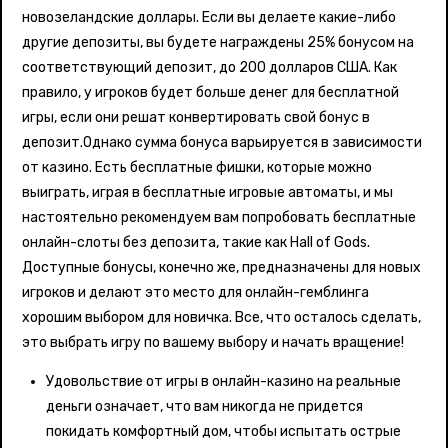
новозеландские доллары. Если вы делаете какие-либо
другие депозиты, вы будете награждены 25% бонусом на
соответствующий депозит, до 200 долларов США. Как
правило, у игроков будет больше денег для бесплатной
игры, если они решат конвертировать свой бонус в
депозит.Однако сумма бонуса варьируется в зависимости
от казино. Есть бесплатные фишки, которые можно
выиграть, играя в бесплатные игровые автоматы, и мы
настоятельно рекомендуем вам попробовать бесплатные
онлайн-слоты без депозита, такие как Hall of Gods.
Доступные бонусы, конечно же, предназначены для новых
игроков и делают это место для онлайн-гемблинга
хорошим выбором для новичка. Все, что осталось сделать,
это выбрать игру по вашему выбору и начать вращение!
Удовольствие от игры в онлайн-казино на реальные
деньги означает, что вам никогда не придется
покидать комфортный дом, чтобы испытать острые