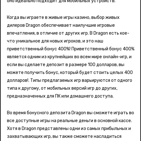
оно идеально подходит для мобильных устройств.
Когда вы играете в живые игры казино, выбор живых
дилеров Dragon обеспечивает наилучшие игровые
впечатления, в отличие от других игр. В Dragon есть кое-
что уникальное для новых игроков, и это наш
приветственный бонус 400%! Приветственный бонус 400%
является одним из крупнейших во всем мире онлайн-игр, и
если вы сделаете депозит в размере 100 долларов, вы
можете получить бонус, который будет стоить целых 400
долларов!. Типы предлагаемых игр варьируются от одного
типа к другому, от мобильных версий игр до других,
предназначенных для ПК или домашнего доступа.
Во время бонусного депозита Dragon вы сможете играть во
все доступные игры на реальные деньги в основной кассе.
Хотя в Dragon представлены одни из самых прибыльных и
захватывающих игр, вы также сможете насладиться