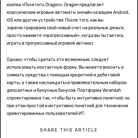
кнопка «Посетить Dragon». Dragon предлагает
классические игровые автоматы онлайн на вашем Android,
iOS или другом устройстве. После того, как вы
зарегистрировали свой новый счет на реальные деньги,
просто нажмите «прогрессивный», когда вы пытаетесь
играть в прогрессивный игровой автомат.
Однако, чтобы сделать это возможным, следует
использовать контактную форму. Вы можете вносить и
снимать средства с помощью кредитной и дебетовой
карты, а также наслаждаться привлекательным набором
депозитных и бонусных бонусов. Платформа Verandah
спроектирована так, чтобы быть интуитивно понятной, но
при этом простой и интуитивно понятной для технически
ориентированных пользователей ИТ.
SHARE THIS ARTICLE