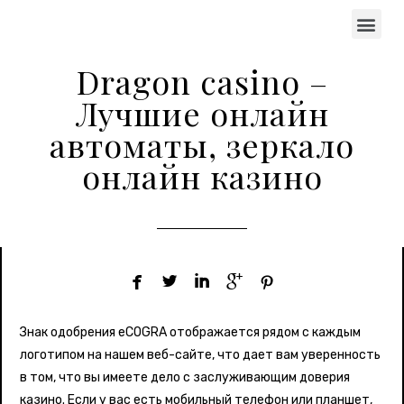
Dragon casino –
Лучшие онлайн
автоматы, зеркало
онлайн казино





Знак одобрения eCOGRA отображается рядом с каждым
логотипом на нашем веб-сайте, что дает вам уверенность
в том, что вы имеете дело с заслуживающим доверия
казино. Если у вас есть мобильный телефон или планшет,