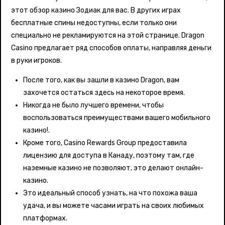
этот обзор казино Зодиак для вас. В других играх
бесплатные спины недоступны, если только они
специально не рекламируются на этой странице. Dragon
Casino предлагает ряд способов оплаты, направляя деньги
в руки игроков.
После того, как вы зашли в казино Dragon, вам
захочется остаться здесь на некоторое время.
Никогда не было лучшего времени, чтобы
воспользоваться преимуществами вашего мобильного
казино!.
Кроме того, Casino Rewards Group предоставила
лицензию для доступа в Канаду, поэтому там, где
наземные казино не позволяют, это делают онлайн-
казино.
Это идеальный способ узнать, на что похожа ваша
удача, и вы можете часами играть на своих любимых
платформах.