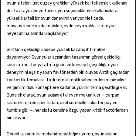
oyun siteleri, üst düzey grafikler, yüksek kaliteli sesler, kullanıcı
dostu arayüzler ve farklı oyun seçenekleriyle kullanıcılara
yüksek kaliteli bir oyun deneyimi veriyor. Neticede,
masaüstünde ya da mobilde, evde veya yolda, slot oyun
heyecanına anında ulaşılabiliyor.
Slotların çekiciliği sadece yüksek kazanç ihtimaline
dayanmıyor. Oyuncular açısından tasarımın görsel çekiciliği,
sesin atmosfer yaratma gücü ve konsept çeşitliliği, oyun
deneyimini eşsiz yapan faktörlerden biri oluyor. Antik çağlardan
fantastik temalara, tatlı temalı renkli sahnelerden minimalist
ve gerilim dolu konseptlere kadar büyük bir tema çeşitliliği var.
Buna ek olarak, oyun akışını etkileyen mekanikler — çarpan
sistemleri, free spin turları, özel semboller, cluster pay ve
tumble gibi —, her slotu kendine özgü yapan kritik faktörlerden
biri oluyor.
Görsel tasarım ile mekanik çeşitliliğin uyumu, oyuncuların