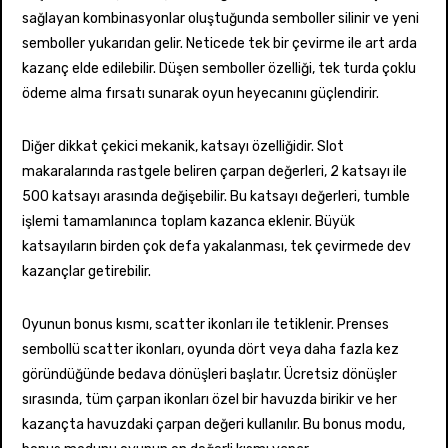
sağlayan kombinasyonlar oluştuğunda semboller silinir ve yeni
semboller yukarıdan gelir. Neticede tek bir çevirme ile art arda
kazanç elde edilebilir. Düşen semboller özelliği, tek turda çoklu
ödeme alma fırsatı sunarak oyun heyecanını güçlendirir.
Diğer dikkat çekici mekanik, katsayı özelliğidir. Slot
makaralarında rastgele beliren çarpan değerleri, 2 katsayı ile
500 katsayı arasında değişebilir. Bu katsayı değerleri, tumble
işlemi tamamlanınca toplam kazanca eklenir. Büyük
katsayıların birden çok defa yakalanması, tek çevirmede dev
kazançlar getirebilir.
Oyunun bonus kısmı, scatter ikonları ile tetiklenir. Prenses
sembollü scatter ikonları, oyunda dört veya daha fazla kez
göründüğünde bedava dönüşleri başlatır. Ücretsiz dönüşler
sırasında, tüm çarpan ikonları özel bir havuzda birikir ve her
kazançta havuzdaki çarpan değeri kullanılır. Bu bonus modu,