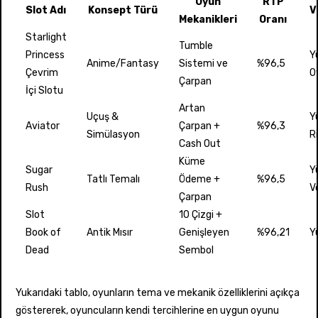
Oyun
RTP
Slot Adı
Konsept Türü
V
Mekanikleri
Oranı
Starlight
Tumble
Princess
Y
Anime/Fantasy
Sistemi ve
%96,5
Çevrim
O
Çarpan
İçi Slotu
Artan
Uçuş &
Y
Aviator
Çarpan +
%96,3
Simülasyon
R
Cash Out
Küme
Sugar
Y
Tatlı Temalı
Ödeme +
%96,5
Rush
Vo
Çarpan
Slot
10 Çizgi +
Book of
Antik Mısır
Genişleyen
%96,21
Y
Dead
Sembol
Yukarıdaki tablo, oyunların tema ve mekanik özelliklerini açıkça
göstererek, oyuncuların kendi tercihlerine en uygun oyunu