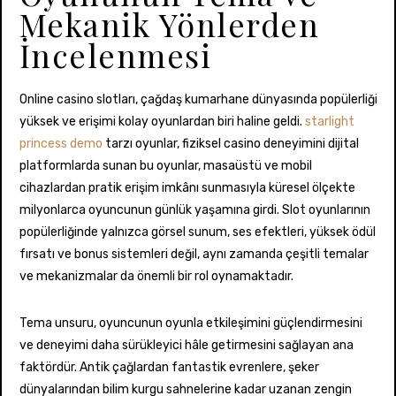
Mekanik Yönlerden
İncelenmesi
Online casino slotları, çağdaş kumarhane dünyasında popülerliği
yüksek ve erişimi kolay oyunlardan biri haline geldi.
starlight
princess demo
tarzı oyunlar, fiziksel casino deneyimini dijital
platformlarda sunan bu oyunlar, masaüstü ve mobil
cihazlardan pratik erişim imkânı sunmasıyla küresel ölçekte
milyonlarca oyuncunun günlük yaşamına girdi. Slot oyunlarının
popülerliğinde yalnızca görsel sunum, ses efektleri, yüksek ödül
fırsatı ve bonus sistemleri değil, aynı zamanda çeşitli temalar
ve mekanizmalar da önemli bir rol oynamaktadır.
Tema unsuru, oyuncunun oyunla etkileşimini güçlendirmesini
ve deneyimi daha sürükleyici hâle getirmesini sağlayan ana
faktördür. Antik çağlardan fantastik evrenlere, şeker
dünyalarından bilim kurgu sahnelerine kadar uzanan zengin