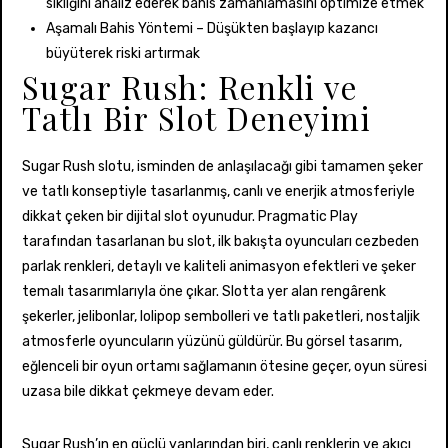
sıklığını analiz ederek bahis zamanlamasını optimize etmek
Aşamalı Bahis Yöntemi – Düşükten başlayıp kazancı
büyüterek riski artırmak
Sugar Rush: Renkli ve
Tatlı Bir Slot Deneyimi
Sugar Rush slotu, isminden de anlaşılacağı gibi tamamen şeker
ve tatlı konseptiyle tasarlanmış, canlı ve enerjik atmosferiyle
dikkat çeken bir dijital slot oyunudur. Pragmatic Play
tarafından tasarlanan bu slot, ilk bakışta oyuncuları cezbeden
parlak renkleri, detaylı ve kaliteli animasyon efektleri ve şeker
temalı tasarımlarıyla öne çıkar. Slotta yer alan rengârenk
şekerler, jelibonlar, lolipop sembolleri ve tatlı paketleri, nostaljik
atmosferle oyuncuların yüzünü güldürür. Bu görsel tasarım,
eğlenceli bir oyun ortamı sağlamanın ötesine geçer, oyun süresi
uzasa bile dikkat çekmeye devam eder.
Sugar Rush’ın en güçlü yanlarından biri, canlı renklerin ve akıcı