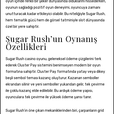
oyun içinde renkli bir şeker dünyasında olduklarını hissederken,
oyunun sağladığı pozitif oyun deneyimi, oyuncuya zamanı
unutturacak kadar etkileyici olabilir. Bu niteliğiyle Sugar Rush,
hem tematik gücü hem de görsel tatminiyle slot dünyasında
özel bir yere sahiptir.
Sugar Rush’un Oynanış
Özellikleri
Sugar Rush casino oyunu, geleneksel ödeme çizgilerini terk
ederek Cluster Pay sistemini benimseyen modern bir oyun
formatına sahiptir. Cluster Pay formatında yatay veya dikey
beşli sembol teması kazanç oluşturur. Kazanan semboller
ekrandan silinir ve yeni semboller yukarıdan gelir, tek çevirme
ile çoklu kazanç elde edilebilir. Bu ardışık ödeme yapısı,
oyunculara tek çevirme ile yüksek ödeme şansı tanır.
Sugar Rush’ın öne çıkan mekaniklerinden biri, çarpanların grid