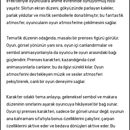
efektleriyle oyunculara anime evreninde oynuyormuş hissi
yaşatır. Slotun ekran düzeni, gökyüzünde parlayan kaleler,
parlak yıldızlar ve mistik sembollerle donatılmıştır; bu fantastik
atmosfer, oyuncuların oyun atmosferine çekilmesini sağlar.
Tematik düzenin odağında, masalsı bir prenses figürü görülür.
Oyun, görsel yönünün yanı sıra, oyun içi canlandırmalar ve
sembol animasyonlarıyla da oyuncu ile oyun arasındaki bağı
güçlendirir. Prenses karakteri, kazandığında özel
animasyonlarla canlanır; bu da ilgiyi sürekli kılar. Oyun
atmosferini destekleyen müzik ve sesler atmosferi
pekiştirerek, canlı bir oyun deneyimi sağlar.
Karakter odaklı tema anlayışı, geleneksel sembol ve makara
düzeninin sınırlarını aşarak oyuncuya hikâyesel bir bağ sunar.
Oyun içi prenses karakteri, sadece bir görsel unsur değil; oyunun
ana kahramanı sıfatıyla bonus özelliklerini çalıştırır, çarpan
özelliklerini aktive eder ve bedava dönüşleri aktive eder. Bu