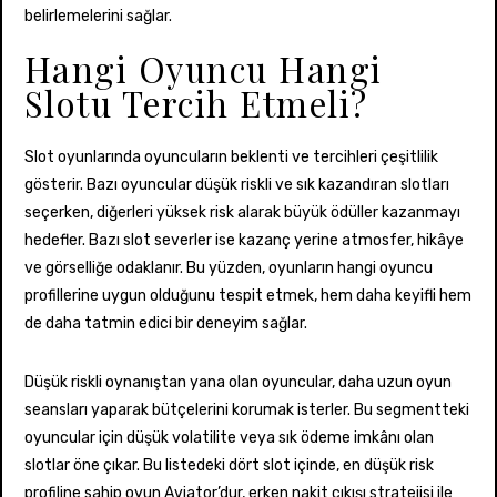
belirlemelerini sağlar.
Hangi Oyuncu Hangi
Slotu Tercih Etmeli?
Slot oyunlarında oyuncuların beklenti ve tercihleri çeşitlilik
gösterir. Bazı oyuncular düşük riskli ve sık kazandıran slotları
seçerken, diğerleri yüksek risk alarak büyük ödüller kazanmayı
hedefler. Bazı slot severler ise kazanç yerine atmosfer, hikâye
ve görselliğe odaklanır. Bu yüzden, oyunların hangi oyuncu
profillerine uygun olduğunu tespit etmek, hem daha keyifli hem
de daha tatmin edici bir deneyim sağlar.
Düşük riskli oynanıştan yana olan oyuncular, daha uzun oyun
seansları yaparak bütçelerini korumak isterler. Bu segmentteki
oyuncular için düşük volatilite veya sık ödeme imkânı olan
slotlar öne çıkar. Bu listedeki dört slot içinde, en düşük risk
profiline sahip oyun Aviator’dur, erken nakit çıkışı stratejisi ile