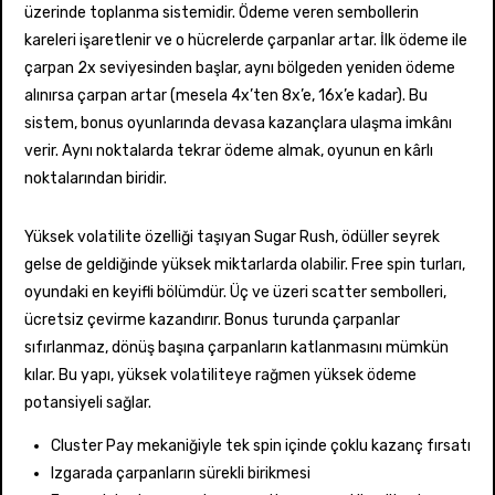
üzerinde toplanma sistemidir. Ödeme veren sembollerin
kareleri işaretlenir ve o hücrelerde çarpanlar artar. İlk ödeme ile
çarpan 2x seviyesinden başlar, aynı bölgeden yeniden ödeme
alınırsa çarpan artar (mesela 4x’ten 8x’e, 16x’e kadar). Bu
sistem, bonus oyunlarında devasa kazançlara ulaşma imkânı
verir. Aynı noktalarda tekrar ödeme almak, oyunun en kârlı
noktalarından biridir.
Yüksek volatilite özelliği taşıyan Sugar Rush, ödüller seyrek
gelse de geldiğinde yüksek miktarlarda olabilir. Free spin turları,
oyundaki en keyifli bölümdür. Üç ve üzeri scatter sembolleri,
ücretsiz çevirme kazandırır. Bonus turunda çarpanlar
sıfırlanmaz, dönüş başına çarpanların katlanmasını mümkün
kılar. Bu yapı, yüksek volatiliteye rağmen yüksek ödeme
potansiyeli sağlar.
Cluster Pay mekaniğiyle tek spin içinde çoklu kazanç fırsatı
Izgarada çarpanların sürekli birikmesi