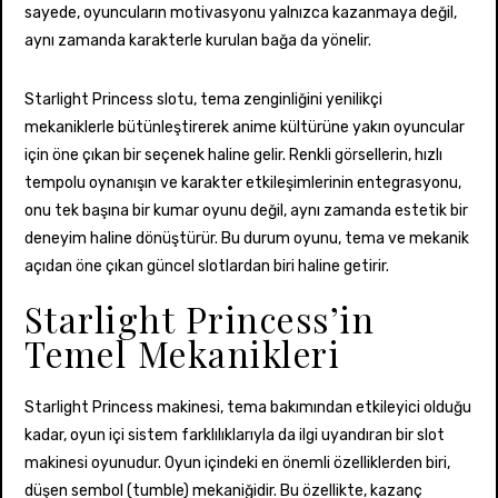
sayede, oyuncuların motivasyonu yalnızca kazanmaya değil,
aynı zamanda karakterle kurulan bağa da yönelir.
Starlight Princess slotu, tema zenginliğini yenilikçi
mekaniklerle bütünleştirerek anime kültürüne yakın oyuncular
için öne çıkan bir seçenek haline gelir. Renkli görsellerin, hızlı
tempolu oynanışın ve karakter etkileşimlerinin entegrasyonu,
onu tek başına bir kumar oyunu değil, aynı zamanda estetik bir
deneyim haline dönüştürür. Bu durum oyunu, tema ve mekanik
açıdan öne çıkan güncel slotlardan biri haline getirir.
Starlight Princess’in
Temel Mekanikleri
Starlight Princess makinesi, tema bakımından etkileyici olduğu
kadar, oyun içi sistem farklılıklarıyla da ilgi uyandıran bir slot
makinesi oyunudur. Oyun içindeki en önemli özelliklerden biri,
düşen sembol (tumble) mekaniğidir. Bu özellikte, kazanç