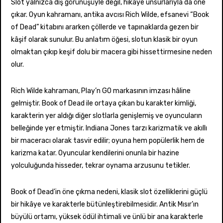
Slot yalnızca dış görünüşüyle değil, hikâye unsurlarıyla da öne
çıkar. Oyun kahramanı, antika avcısı Rich Wilde, efsanevi “Book
of Dead” kitabını ararken çöllerde ve tapınaklarda gezen bir
kâşif olarak sunulur. Bu anlatım öğesi, slotun klasik bir oyun
olmaktan çıkıp keşif dolu bir macera gibi hissettirmesine neden
olur.
Rich Wilde kahramanı, Play’n GO markasının imzası hâline
gelmiştir. Book of Dead ile ortaya çıkan bu karakter kimliği,
karakterin yer aldığı diğer slotlarla genişlemiş ve oyuncuların
belleğinde yer etmiştir. Indiana Jones tarzı karizmatik ve akıllı
bir maceracı olarak tasvir edilir; oyuna hem popülerlik hem de
karizma katar. Oyuncular kendilerini onunla bir hazine
yolculuğunda hisseder, tekrar oynama arzusunu tetikler.
Book of Dead’in öne çıkma nedeni, klasik slot özelliklerini güçlü
bir hikâye ve karakterle bütünleştirebilmesidir. Antik Mısır’ın
büyülü ortamı, yüksek ödül ihtimali ve ünlü bir ana karakterle