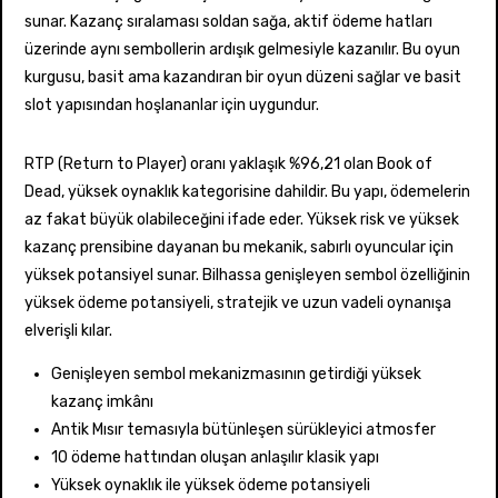
sunar. Kazanç sıralaması soldan sağa, aktif ödeme hatları
üzerinde aynı sembollerin ardışık gelmesiyle kazanılır. Bu oyun
kurgusu, basit ama kazandıran bir oyun düzeni sağlar ve basit
slot yapısından hoşlananlar için uygundur.
RTP (Return to Player) oranı yaklaşık %96,21 olan Book of
Dead, yüksek oynaklık kategorisine dahildir. Bu yapı, ödemelerin
az fakat büyük olabileceğini ifade eder. Yüksek risk ve yüksek
kazanç prensibine dayanan bu mekanik, sabırlı oyuncular için
yüksek potansiyel sunar. Bilhassa genişleyen sembol özelliğinin
yüksek ödeme potansiyeli, stratejik ve uzun vadeli oynanışa
elverişli kılar.
Genişleyen sembol mekanizmasının getirdiği yüksek
kazanç imkânı
Antik Mısır temasıyla bütünleşen sürükleyici atmosfer
10 ödeme hattından oluşan anlaşılır klasik yapı
Yüksek oynaklık ile yüksek ödeme potansiyeli