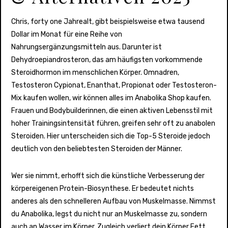
Chris, forty one Jahrealt, gibt beispielsweise etwa tausend
Dollar im Monat für eine Reihe von
Nahrungsergänzungsmitteln aus. Darunter ist
Dehydroepiandrosteron, das am häufigsten vorkommende
Steroidhormon im menschlichen Körper. Omnadren,
Testosteron Cypionat, Enanthat, Propionat oder Testosteron-
Mix kaufen wollen, wir können alles im Anabolika Shop kaufen.
Frauen und Bodybuilderinnen, die einen aktiven Lebensstil mit
hoher Trainingsintensität führen, greifen sehr oft zu anabolen
Steroiden. Hier unterscheiden sich die Top-5 Steroide jedoch
deutlich von den beliebtesten Steroiden der Männer.
Wer sie nimmt, erhofft sich die künstliche Verbesserung der
körpereigenen Protein-Biosynthese. Er bedeutet nichts
anderes als den schnelleren Aufbau von Muskelmasse. Nimmst
du Anabolika, legst du nicht nur an Muskelmasse zu, sondern
auch an Wasser im Körper. Zugleich verliert dein Körper Fett,