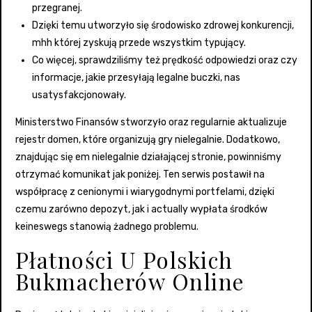
przegranej.
Dzięki temu utworzyło się środowisko zdrowej konkurencji,
mhh której zyskują przede wszystkim typujący.
Co więcej, sprawdziliśmy też prędkość odpowiedzi oraz czy
informacje, jakie przesyłają legalne buczki, nas
usatysfakcjonowały.
Ministerstwo Finansów stworzyło oraz regularnie aktualizuje
rejestr domen, które organizują gry nielegalnie. Dodatkowo,
znajdując się em nielegalnie działającej stronie, powinniśmy
otrzymać komunikat jak poniżej. Ten serwis postawił na
współpracę z cenionymi i wiarygodnymi portfelami, dzięki
czemu zarówno depozyt, jak i actually wypłata środków
keineswegs stanowią żadnego problemu.
Płatności U Polskich
Bukmacherów Online