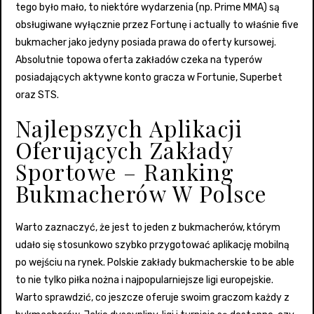
tego było mało, to niektóre wydarzenia (np. Prime MMA) są
obsługiwane wyłącznie przez Fortunę i actually to właśnie five
bukmacher jako jedyny posiada prawa do oferty kursowej.
Absolutnie topowa oferta zakładów czeka na typerów
posiadających aktywne konto gracza w Fortunie, Superbet
oraz STS.
Najlepszych Aplikacji
Oferujących Zakłady
Sportowe – Ranking
Bukmacherów W Polsce
Warto zaznaczyć, że jest to jeden z bukmacherów, którym
udało się stosunkowo szybko przygotować aplikację mobilną
po wejściu na rynek. Polskie zakłady bukmacherskie to be able
to nie tylko piłka nożna i najpopularniejsze ligi europejskie.
Warto sprawdzić, co jeszcze oferuje swoim graczom każdy z