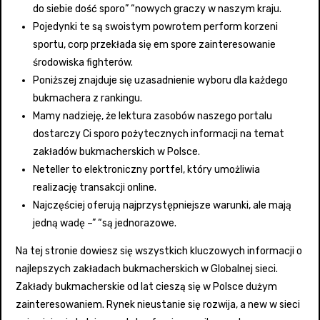
do siebie dość sporo” “nowych graczy w naszym kraju.
Pojedynki te są swoistym powrotem perform korzeni
sportu, corp przekłada się em spore zainteresowanie
środowiska fighterów.
Poniższej znajduje się uzasadnienie wyboru dla każdego
bukmachera z rankingu.
Mamy nadzieję, że lektura zasobów naszego portalu
dostarczy Ci sporo pożytecznych informacji na temat
zakładów bukmacherskich w Polsce.
Neteller to elektroniczny portfel, który umożliwia
realizację transakcji online.
Najczęściej oferują najprzystępniejsze warunki, ale mają
jedną wadę –” “są jednorazowe.
Na tej stronie dowiesz się wszystkich kluczowych informacji o
najlepszych zakładach bukmacherskich w Globalnej sieci.
Zakłady bukmacherskie od lat cieszą się w Polsce dużym
zainteresowaniem. Rynek nieustanie się rozwija, a new w sieci