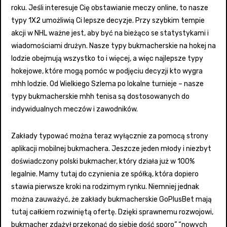
roku. Jeśli interesuje Cię obstawianie meczy online, to nasze
typy 1X2 umożliwią Ci lepsze decyzje. Przy szybkim tempie
akcji w NHL ważne jest, aby być na bieżąco se statystykami i
wiadomościami drużyn. Nasze typy bukmacherskie na hokej na
lodzie obejmują wszystko to i więcej, a więc najlepsze typy
hokejowe, które mogą pomóc w podjęciu decyzji kto wygra
mhh lodzie. Od Wielkiego Szlema po lokalne turnieje – nasze
typy bukmacherskie mhh tenisa są dostosowanych do
indywidualnych meczów i zawodników.
Zakłady typować można teraz wyłącznie za pomocą strony
aplikacji mobilnej bukmachera. Jeszcze jeden młody i niezbyt
doświadczony polski bukmacher, który działa już w 100%
legalnie. Mamy tutaj do czynienia ze spółką, która dopiero
stawia pierwsze kroki na rodzimym rynku. Niemniej jednak
można zauważyć, że zakłady bukmacherskie GoPlusBet mają
tutaj całkiem rozwiniętą ofertę. Dzięki sprawnemu rozwojowi,
bukmacher zdążył przekonać do siebie dość sporo” “nowych