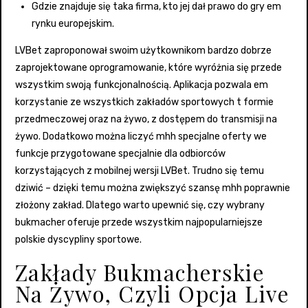
Gdzie znajduje się taka firma, kto jej dał prawo do gry em
rynku europejskim.
LVBet zaproponował swoim użytkownikom bardzo dobrze
zaprojektowane oprogramowanie, które wyróżnia się przede
wszystkim swoją funkcjonalnością. Aplikacja pozwala em
korzystanie ze wszystkich zakładów sportowych t formie
przedmeczowej oraz na żywo, z dostępem do transmisji na
żywo. Dodatkowo można liczyć mhh specjalne oferty we
funkcje przygotowane specjalnie dla odbiorców
korzystających z mobilnej wersji LVBet. Trudno się temu
dziwić – dzięki temu można zwiększyć szansę mhh poprawnie
złożony zakład. Dlatego warto upewnić się, czy wybrany
bukmacher oferuje przede wszystkim najpopularniejsze
polskie dyscypliny sportowe.
Zakłady Bukmacherskie
Na Żywo, Czyli Opcja Live