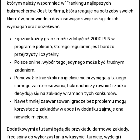
którym należy wspomnieć w” “rankingu najlepszych
bukmacherów. Jest to firma, która reaguje na potrzeby swoich
klientów, odpowiednio dostosowując swoje usługi do ich
wymagań oraz oczekiwań.
Łącznie każdy gracz może zdobyć aż 2000 PLN w
programie poleceń, którego regulamin jest bardzo
przejrzysty i czytelny.
Polsce online, wybór tego jedynego może być trudnym
zadaniem.
Ponieważ letnie skoki na igielicie nie przyciągają takiego
samego zainteresowania, bukmacherzy również rzadko
decydują się na zakłady w ramach tych konkursów.
Nawet mniej zaawansowani gracze bez problemu mogą
korzystać z zakładów w apce i w dodatku zajmuje ona
niewiele miejsca.
Dodatkowymi atutami będą dla przykładu darmowe zakłady,
free spiny do wykorzystania w kasynie, turnieje, wyścigi i