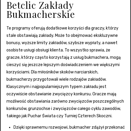
Betclic Zakłady
Bukmacherskie
Te programy oferują dodatkowe korzyści dla graczy, którzy
stale obstawiają zakłady. Może to obejmować ekskluzywne
bonusy, wyższe limity zakładów, szybsze wypłaty, a nawet
osobiste usługi obsługi klienta. To wszystko sprawia, że
gracze, którzy często korzystają z usług bukmachera, mogą
cieszyć się jeszcze lepszym doświadczeniem we większymi
korzyściami. Dla miłośników skoków narciarskich,
bukmacherzy przygotowali wiele rodzajów zakładów.
Klasycznym i najpopularniejszym typem zakładu jest
oczywiście obstawianie zwycięzcy konkursu. Gracze mają
możliwość obstawiania zarówno zwycięzców poszczególnych
konkursów, grunzochse i zwycięzców całego cyklu zawodów,
takiego jak Puchar Świata czy Turniej Czterech Skoczni.
Dzięki sprawnemu rozwojowi, bukmacher zdążył przekonać