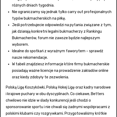
różnych dniach tygodnia.
Nie ograniczamy się jednak tylko carry out profesjonalnych
typów bukmacherskich na piłkę.
Jeśli potrzebujecie odpowiedzi na pytania związane z tym,
jak działają konkretni legalni bukmacherzy z Rankingu
Bukmacherów, forum nie zawsze będzie najlepszym
wyborem.
Idealne do spotkań z wyraźnym faworytem – sprawdź
nasze rekomendacje.
W tabeli znajdziesz informacje które firmy bukmacherskie
posiadają ważne licencje na prowadzenie zakładów online
oraz kiedy zdobyły te zezwolenia.
Polską Ligę Koszykówki, Polską Hokej Ligę oraz kadry narodowe
i krajowe puchary w obu dyscyplinach. Co ciekawe, Betters
chwilowo nie idzie w ślady konkurencji jeśli chodzi o
sponsorowanie sportu i nie chwali się żadnymi współpracami z
polskimi klubami czy rozgrywkami. Przygotowaliśmy krótkie