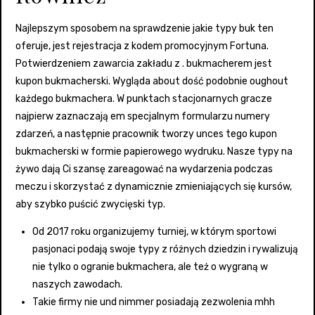
Najlepszym sposobem na sprawdzenie jakie typy buk ten
oferuje, jest rejestracja z kodem promocyjnym Fortuna.
Potwierdzeniem zawarcia zakładu z . bukmacherem jest
kupon bukmacherski. Wygląda about dość podobnie oughout
każdego bukmachera. W punktach stacjonarnych gracze
najpierw zaznaczają em specjalnym formularzu numery
zdarzeń, a następnie pracownik tworzy unces tego kupon
bukmacherski w formie papierowego wydruku. Nasze typy na
żywo dają Ci szansę zareagować na wydarzenia podczas
meczu i skorzystać z dynamicznie zmieniających się kursów,
aby szybko puścić zwycięski typ.
Od 2017 roku organizujemy turniej, w którym sportowi
pasjonaci podają swoje typy z różnych dziedzin i rywalizują
nie tylko o ogranie bukmachera, ale też o wygraną w
naszych zawodach.
Takie firmy nie und nimmer posiadają zezwolenia mhh