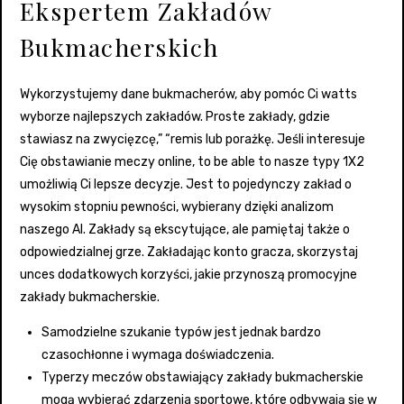
Ekspertem Zakładów
Bukmacherskich
Wykorzystujemy dane bukmacherów, aby pomóc Ci watts
wyborze najlepszych zakładów. Proste zakłady, gdzie
stawiasz na zwycięzcę,” “remis lub porażkę. Jeśli interesuje
Cię obstawianie meczy online, to be able to nasze typy 1X2
umożliwią Ci lepsze decyzje. Jest to pojedynczy zakład o
wysokim stopniu pewności, wybierany dzięki analizom
naszego AI. Zakłady są ekscytujące, ale pamiętaj także o
odpowiedzialnej grze. Zakładając konto gracza, skorzystaj
unces dodatkowych korzyści, jakie przynoszą promocyjne
zakłady bukmacherskie.
Samodzielne szukanie typów jest jednak bardzo
czasochłonne i wymaga doświadczenia.
Typerzy meczów obstawiający zakłady bukmacherskie
mogą wybierać zdarzenia sportowe, które odbywają się w