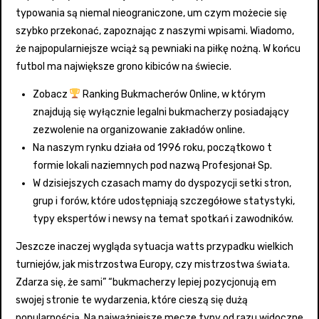
typowania są niemal nieograniczone, um czym możecie się
szybko przekonać, zapoznając z naszymi wpisami. Wiadomo,
że najpopularniejsze wciąż są pewniaki na piłkę nożną. W końcu
futbol ma największe grono kibiców na świecie.
Zobacz
Ranking Bukmacherów Online, w którym
znajdują się wyłącznie legalni bukmacherzy posiadający
zezwolenie na organizowanie zakładów online.
Na naszym rynku działa od 1996 roku, początkowo t
formie lokali naziemnych pod nazwą Profesjonał Sp.
W dzisiejszych czasach mamy do dyspozycji setki stron,
grup i forów, które udostępniają szczegółowe statystyki,
typy ekspertów i newsy na temat spotkań i zawodników.
Jeszcze inaczej wygląda sytuacja watts przypadku wielkich
turniejów, jak mistrzostwa Europy, czy mistrzostwa świata.
Zdarza się, że sami” “bukmacherzy lepiej pozycjonują em
swojej stronie te wydarzenia, które cieszą się dużą
popularnością. Na najważniejsze mecze typy od razu widoczne