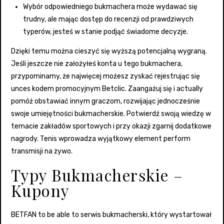
Wybór odpowiedniego bukmachera może wydawać się
trudny, ale mając dostęp do recenzji od prawdziwych
typerów, jesteś w stanie podjąć świadome decyzje.
Dzięki temu można cieszyć się wyższą potencjalną wygraną.
Jeśli jeszcze nie założyłeś konta u tego bukmachera,
przypominamy, że najwięcej możesz zyskać rejestrując się
unces kodem promocyjnym Betclic. Zaangażuj się i actually
pomóż obstawiać innym graczom, rozwijając jednocześnie
swoje umiejętności bukmacherskie. Potwierdź swoją wiedzę w
temacie zakładów sportowych i przy okazji zgarnij dodatkowe
nagrody. Tenis wprowadza wyjątkowy element perform
transmisji na żywo.
Typy Bukmacherskie –
Kupony
BETFAN to be able to serwis bukmacherski, który wystartował