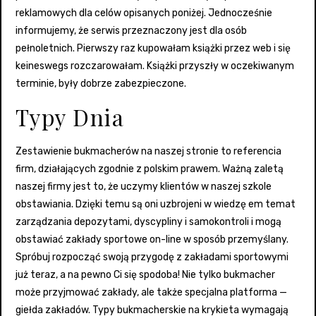
reklamowych dla celów opisanych poniżej. Jednocześnie
informujemy, że serwis przeznaczony jest dla osób
pełnoletnich. Pierwszy raz kupowałam książki przez web i się
keineswegs rozczarowałam. Książki przyszły w oczekiwanym
terminie, były dobrze zabezpieczone.
Typy Dnia
Zestawienie bukmacherów na naszej stronie to referencia
firm, działających zgodnie z polskim prawem. Ważną zaletą
naszej firmy jest to, że uczymy klientów w naszej szkole
obstawiania. Dzięki temu są oni uzbrojeni w wiedzę em temat
zarządzania depozytami, dyscypliny i samokontroli i mogą
obstawiać zakłady sportowe on-line w sposób przemyślany.
Spróbuj rozpocząć swoją przygodę z zakładami sportowymi
już teraz, a na pewno Ci się spodoba! Nie tylko bukmacher
może przyjmować zakłady, ale także specjalna platforma —
giełda zakładów. Typy bukmacherskie na krykieta wymagają