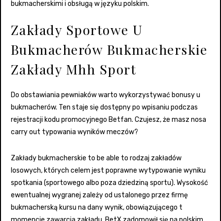
bukmacherskimi i obsługą w języku polskim.
Zakłady Sportowe U
Bukmacherów Bukmacherskie
Zakłady Mhh Sport
Do obstawiania pewniaków warto wykorzystywać bonusy u
bukmacherów. Ten staje się dostępny po wpisaniu podczas
rejestracji kodu promocyjnego Betfan. Czujesz, że masz nosa
carry out typowania wyników meczów?
Zakłady bukmacherskie to be able to rodzaj zakładów
losowych, których celem jest poprawne wytypowanie wyniku
spotkania (sportowego albo poza dziedziną sportu). Wysokość
ewentualnej wygranej zależy od ustalonego przez firmę
bukmacherską kursu na dany wynik, obowiązującego t
momencie zawarcia zakładu. BetX zadomowił się na polskim