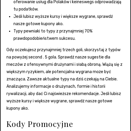
oferowanie usług dla Polaków i keineswegs odprowadzają
tu podatków.
Jeśli lubisz wyższe kursy i większe wygrane, sprawdź
nasze gotowe kupony ako.
Typy pewniaki to typy z przynajmniej 70%
prawdopodobieństwem sukcesu.
Gdy oczekujesz przynajmniej trzech goli, skorzystaj z typów
na powyżej second . 5 gola. Sprawdź nasze sugestie dla
meczów z ofensywnymi drużynami i słabą obroną. Wiążą się z
większym ryzykiem, ale potencjalna wygrana może być
znacząca. Zawsze aktualne typy na dziś czekają na Ciebie.
Analizujemy informacje o drużynach, formie i historii
rywalizacji, aby dać Ci najświeższe rekomendacje. Jeśli lubisz
wyższe kursy i większe wygrane, sprawdź nasze gotowe
kupony ako.
Kody Promocyjne