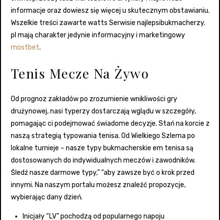
informacje oraz dowiesz się więcej u skutecznym obstawianiu.
Wszelkie treści zawarte watts Serwisie najlepsibukmacherzy.
pl mają charakter jedynie informacyjny i marketingowy
mostbet
.
Tenis Mecze Na Żywo
Od prognoz zakładów po zrozumienie wnikliwości gry
drużynowej, nasi typerzy dostarczają wglądu w szczegóły,
pomagając ci podejmować świadome decyzje. Stań na korcie z
naszą strategią typowania tenisa. Od Wielkiego Szlema po
lokalne turnieje – nasze typy bukmacherskie em tenisa są
dostosowanych do indywidualnych meczów i zawodników.
Śledź nasze darmowe typy,” “aby zawsze być o krok przed
innymi. Na naszym portalu możesz znaleźć propozycje,
wybierając dany dzień.
Inicjały “LV” pochodzą od popularnego napoju