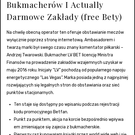
Bukmacherów I Actually
Darmowe Zakłady (free Bety)
Na chwilę obecną operator ten oferuje obstawianie meczów
wyłącznie poprzez stronę internetową. Ambasadorem i
twarzą marki był swego czasu znany komentator piłkarski –
Andrzej Twarowski. Bukmacher LV BET licencję Ministra
Finansów na prowadzenie zakładów wzajemnych uzyskał w
maju 2016 roku. Inicjały “LV” pochodzą od popularnego napoju
energetycznego “Las Vegas”. Marka posiada jedną z najprężniej
rozwijających się legalnych stron do obstawiania oraz sieć
punktów stacjonarnych.
Ten staje się dostępny po wpisaniu podczas rejestracji
kodu promocyjnego Betfan.
Punkt za punktem, akcja na korcie bezpośrednio wpływa
em zmieniające się zajecia z bukmacherskie.
Pierwszy raz kupowałam książki przez world wide web i się