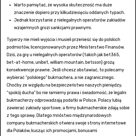
Warto pamiętać, że wysoka skuteczność ma duże
znaczenie dopiero przy kilkudziesięciu oddanych typach.
Jednak korzystanie z nielegalnych operatorów zakładów
wzajemnych grozi sankcjami prawnymi.
Typerzy nie mieli wyjścia i musieli przenieść się do polskich
podmiotów, licencjonowanych przez Ministerstwo Finansów.
Dziś, za grę u nielegalnych operatorów (takich jak bet365,
bet-at-home, unibet, william mountain, betsson) grożą
konsekwencje prawne. Jeśli chcesz obstawiać, to polecamy
wybierać “polskiego” bukmachera, a nie zagranicznego.
Choćby ze względu na bezpieczeństwo naszych pieniędzy,
“spokój ducha” bo nie łamiemy prawa i świadomość, że legalni
bukmacherzy odprowadzają podatki w Polsce. Polacy lubią
zawierać zakłady sportowe, a firmy bukmacherskie zdają sobie
z tego sprawę. Dlatego mnóstwo międzynarodowych
company bukmacherskich otwiera swoje strony internetowe
dla Polaków, kusząc ich promocjami, bonusami