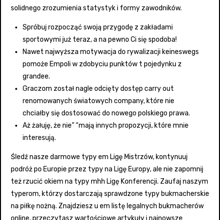
solidnego zrozumienia statystyk i formy zawodników.
Spróbuj rozpocząć swoją przygodę z zakładami
sportowymi już teraz, a na pewno Ci się spodoba!
Nawet najwyższa motywacja do rywalizacji keineswegs
pomoże Empoli w zdobyciu punktów t pojedynku z
grandee.
Graczom został nagle odcięty dostęp carry out
renomowanych światowych company, które nie
chciałby się dostosować do nowego polskiego prawa.
Aż żałuję, że nie” “mają innych propozycji, które mnie
interesują.
Śledź nasze darmowe typy em Ligę Mistrzów, kontynuuj
podróż po Europie przez typy na Ligę Europy, ale nie zapomnij
też rzucić okiem na typy mhh Ligę Konferencji. Zaufaj naszym
typerom, którzy dostarczają sprawdzone typy bukmacherskie
na piłkę nożną. Znajdziesz u em listę legalnych bukmacherów
online, przeczytasz wartościowe artykuły i najnowsze