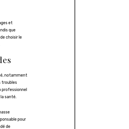
ages et
andis que
de choisir le
.
des
nté, notamment
 troubles
n professionnel
la santé.
masse
esponsable pour
ndé de