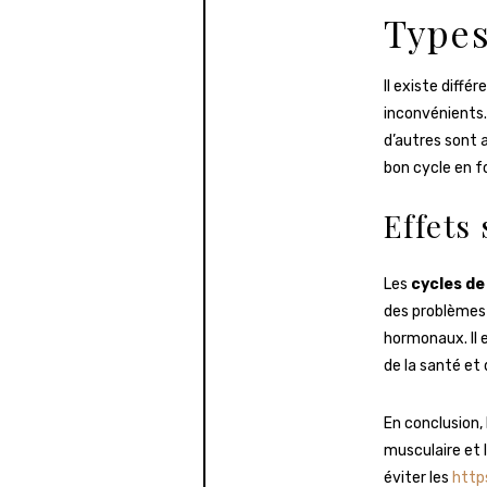
Types
Il existe diffé
inconvénients.
d’autres sont a
bon cycle en f
Effets
Les
cycles de
des problèmes 
hormonaux. Il e
de la santé et
En conclusion,
musculaire et 
éviter les
http