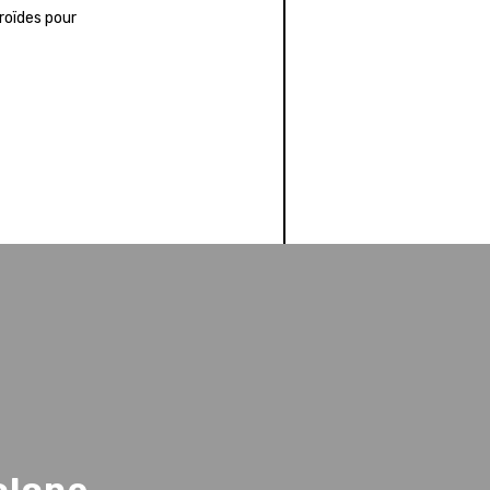
roïdes pour
olone