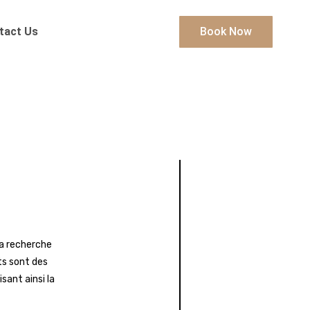
tact Us
Book Now
la recherche
ts sont des
sant ainsi la