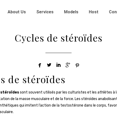
About Us
Services
Models
Host
Con
Cycles de stéroïdes





s de stéroïdes
 stéroïdes
sont souvent utilisés par les culturistes et les athlètes à 
tion de la masse musculaire et de la force. Les stéroïdes anabolisan
thétiques qui imitent l’action de la testostérone dans le corps, favori
culaire.