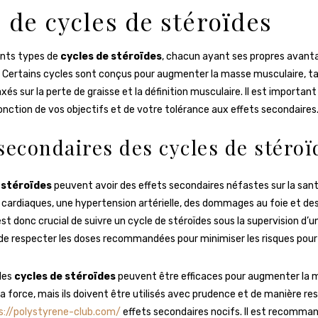
 de cycles de stéroïdes
rents types de
cycles de stéroïdes
, chacun ayant ses propres avant
 Certains cycles sont conçus pour augmenter la masse musculaire, t
xés sur la perte de graisse et la définition musculaire. Il est important 
onction de vos objectifs et de votre tolérance aux effets secondaires
 secondaires des cycles de stéroï
 stéroïdes
peuvent avoir des effets secondaires néfastes sur la sa
cardiaques, une hypertension artérielle, des dommages au foie et des
st donc crucial de suivre un cycle de stéroïdes sous la supervision d’u
 de respecter les doses recommandées pour minimiser les risques pour 
 les
cycles de stéroïdes
peuvent être efficaces pour augmenter la 
la force, mais ils doivent être utilisés avec prudence et de manière r
s://polystyrene-club.com/
effets secondaires nocifs. Il est recomma