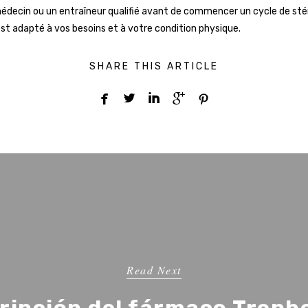
édecin ou un entraîneur qualifié avant de commencer un cycle de sté
 est adapté à vos besoins et à votre condition physique.
SHARE THIS ARTICLE





Read Next
ripción del fármaco Trenb