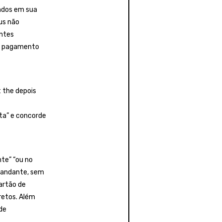
undos em sua
us não
entes
de pagamento
t the depois
ta” e concorde
nte” “ou no
 mandante, sem
artão de
cretos. Além
de