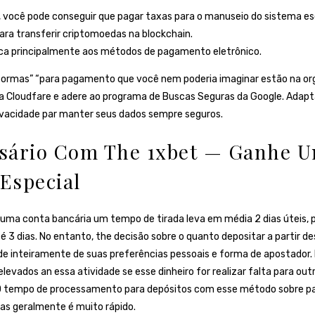
, você pode conseguir que pagar taxas para o manuseio do sistema es
ara transferir criptomoedas na blockchain.
lica principalmente aos métodos de pagamento eletrônico.
ormas” “para pagamento que você nem poderia imaginar estão na org
iza Cloudfare e adere ao programa de Buscas Seguras da Google. Adap
rivacidade par manter seus dados sempre seguros.
sário Com The 1xbet — Ganhe 
Especial
guma conta bancária um tempo de tirada leva em média 2 dias úteis, 
té 3 dias. No entanto, the decisão sobre o quanto depositar a partir de
 inteiramente de suas preferências pessoais e forma de apostador. 
elevados an essa atividade se esse dinheiro for realizar falta para ou
O tempo de processamento para depósitos com esse método sobre 
as geralmente é muito rápido.