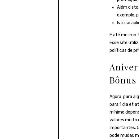
Além disto
exemplo, p
Isto se ap
E até mesmo f
Esse site util
políticas de p
Aniver
Bônus 
Agora, para al
para 1 dia et a
mínimo depende
valores muito 
importantes. 
pode mudar, m