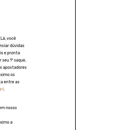
 Lá, você
nciar dúvidas
is e pronta
 seu 1º saque,
os apostadores
óximo os
a entre as
et
.
 em nosso
áximo a