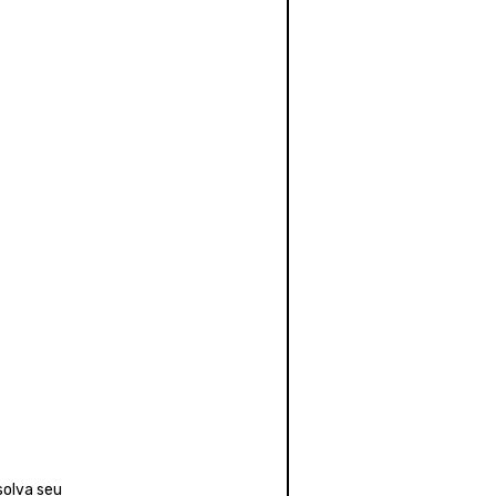
solva seu