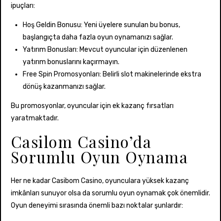
ipuçları:
Hoş Geldin Bonusu: Yeni üyelere sunulan bu bonus,
başlangıçta daha fazla oyun oynamanızı sağlar.
Yatırım Bonusları: Mevcut oyuncular için düzenlenen
yatırım bonuslarını kaçırmayın.
Free Spin Promosyonları: Belirli slot makinelerinde ekstra
dönüş kazanmanızı sağlar.
Bu promosyonlar, oyuncular için ek kazanç fırsatları
yaratmaktadır.
Casilom Casino’da
Sorumlu Oyun Oynama
Her ne kadar Casibom Casino, oyunculara yüksek kazanç
imkânları sunuyor olsa da sorumlu oyun oynamak çok önemlidir.
Oyun deneyimi sırasında önemli bazı noktalar şunlardır: