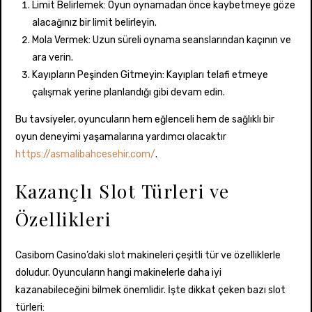
Limit Belirlemek: Oyun oynamadan önce kaybetmeye göze
alacağınız bir limit belirleyin.
Mola Vermek: Uzun süreli oynama seanslarından kaçının ve
ara verin.
Kayıpların Peşinden Gitmeyin: Kayıpları telafi etmeye
çalışmak yerine planlandığı gibi devam edin.
Bu tavsiyeler, oyuncuların hem eğlenceli hem de sağlıklı bir
oyun deneyimi yaşamalarına yardımcı olacaktır
https://asmalibahcesehir.com/
.
Kazançlı Slot Türleri ve
Özellikleri
Casibom Casino’daki slot makineleri çeşitli tür ve özelliklerle
doludur. Oyuncuların hangi makinelerle daha iyi
kazanabileceğini bilmek önemlidir. İşte dikkat çeken bazı slot
türleri: