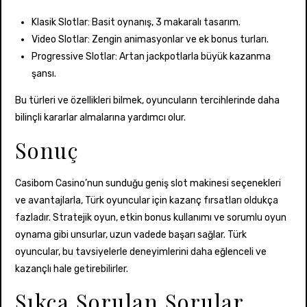
Klasik Slotlar: Basit oynanış, 3 makaralı tasarım.
Video Slotlar: Zengin animasyonlar ve ek bonus turları.
Progressive Slotlar: Artan jackpotlarla büyük kazanma
şansı.
Bu türleri ve özellikleri bilmek, oyuncuların tercihlerinde daha
bilinçli kararlar almalarına yardımcı olur.
Sonuç
Casibom Casino’nun sunduğu geniş slot makinesi seçenekleri
ve avantajlarla, Türk oyuncular için kazanç fırsatları oldukça
fazladır. Stratejik oyun, etkin bonus kullanımı ve sorumlu oyun
oynama gibi unsurlar, uzun vadede başarı sağlar. Türk
oyuncular, bu tavsiyelerle deneyimlerini daha eğlenceli ve
kazançlı hale getirebilirler.
Sıkça Sorulan Sorular