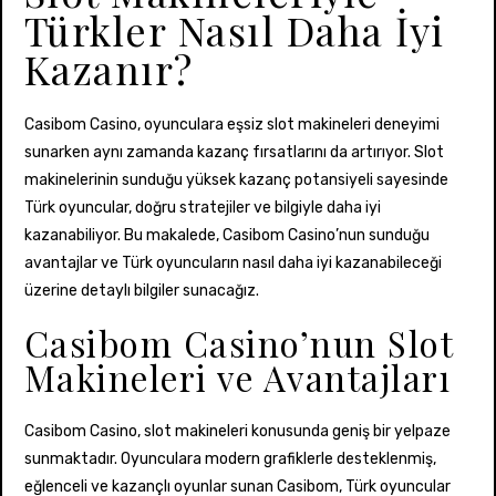
Türkler Nasıl Daha İyi
Kazanır?
Casibom Casino, oyunculara eşsiz slot makineleri deneyimi
sunarken aynı zamanda kazanç fırsatlarını da artırıyor. Slot
makinelerinin sunduğu yüksek kazanç potansiyeli sayesinde
Türk oyuncular, doğru stratejiler ve bilgiyle daha iyi
kazanabiliyor. Bu makalede, Casibom Casino’nun sunduğu
avantajlar ve Türk oyuncuların nasıl daha iyi kazanabileceği
üzerine detaylı bilgiler sunacağız.
Casibom Casino’nun Slot
Makineleri ve Avantajları
Casibom Casino, slot makineleri konusunda geniş bir yelpaze
sunmaktadır. Oyunculara modern grafiklerle desteklenmiş,
eğlenceli ve kazançlı oyunlar sunan Casibom, Türk oyuncular