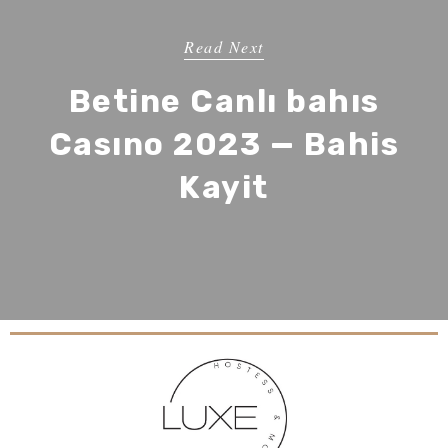
Read Next
Betine Canlı bahıs
Casıno 2023 — Bahis
Kayit