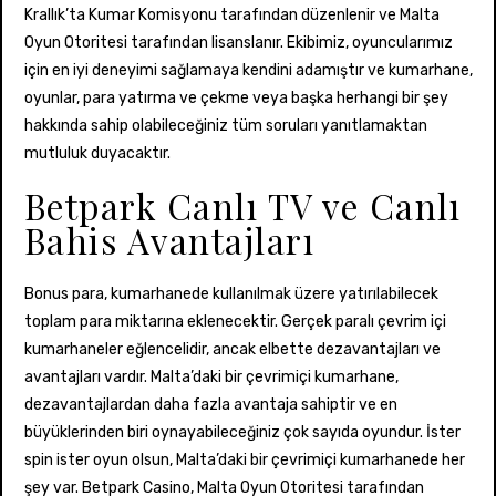
Krallık’ta Kumar Komisyonu tarafından düzenlenir ve Malta
Oyun Otoritesi tarafından lisanslanır. Ekibimiz, oyuncularımız
için en iyi deneyimi sağlamaya kendini adamıştır ve kumarhane,
oyunlar, para yatırma ve çekme veya başka herhangi bir şey
hakkında sahip olabileceğiniz tüm soruları yanıtlamaktan
mutluluk duyacaktır.
Betpark Canlı TV ve Canlı
Bahis Avantajları
Bonus para, kumarhanede kullanılmak üzere yatırılabilecek
toplam para miktarına eklenecektir. Gerçek paralı çevrim içi
kumarhaneler eğlencelidir, ancak elbette dezavantajları ve
avantajları vardır. Malta’daki bir çevrimiçi kumarhane,
dezavantajlardan daha fazla avantaja sahiptir ve en
büyüklerinden biri oynayabileceğiniz çok sayıda oyundur. İster
spin ister oyun olsun, Malta’daki bir çevrimiçi kumarhanede her
şey var. Betpark Casino, Malta Oyun Otoritesi tarafından