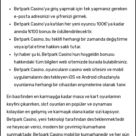
Betpark Casino’ya giriş yapmak için tek yapmanız gereken
e-posta adresinizi ve şifrenizi girmek.
Betpark Casino’ya katılan her yeni oyuncu 100€’ya kadar
anında %100 bonus ile ödüllendirilecektir.
Betpark Casino, bu teklifi herhangi bir zamanda değiştirme
veya iptal etme hakkını saklı tutar.
İyi haber şu ki, Betpark Casino’nun hoşgeldin bonusu
hakkındaki tüm bilgileri web sitemizde burada bulabilirsiniz.
Betpark Casino, oyuncuların casino web sitesini ve mobil
uygulamalarını destekleyen iOS ve Android cihazlarıyla
oyunlarına herhangi bir cihazdan erişmelerine olanak tanır.
En basitinden en karmaşığa kadar masa ve kart oyunlarının
keyfini çıkarırken, slot oyunları en popüler ve oynaması
kolaydan en gelişmiş ve karmaşık olana kadar sizi kapsıyor.
Betpark Casino, yeni teknoloji tarafından desteklenmektedir
ve heyecan verici, modern bir çevrimiçi kumarhane
sunmaktadır. Betpark Casino mobil bir kumarhanedir ve her gün