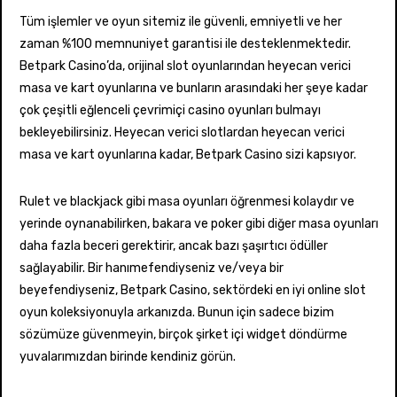
Tüm işlemler ve oyun sitemiz ile güvenli, emniyetli ve her
zaman %100 memnuniyet garantisi ile desteklenmektedir.
Betpark Casino’da, orijinal slot oyunlarından heyecan verici
masa ve kart oyunlarına ve bunların arasındaki her şeye kadar
çok çeşitli eğlenceli çevrimiçi casino oyunları bulmayı
bekleyebilirsiniz. Heyecan verici slotlardan heyecan verici
masa ve kart oyunlarına kadar, Betpark Casino sizi kapsıyor.
Rulet ve blackjack gibi masa oyunları öğrenmesi kolaydır ve
yerinde oynanabilirken, bakara ve poker gibi diğer masa oyunları
daha fazla beceri gerektirir, ancak bazı şaşırtıcı ödüller
sağlayabilir. Bir hanımefendiyseniz ve/veya bir
beyefendiyseniz, Betpark Casino, sektördeki en iyi online slot
oyun koleksiyonuyla arkanızda. Bunun için sadece bizim
sözümüze güvenmeyin, birçok şirket içi widget döndürme
yuvalarımızdan birinde kendiniz görün.