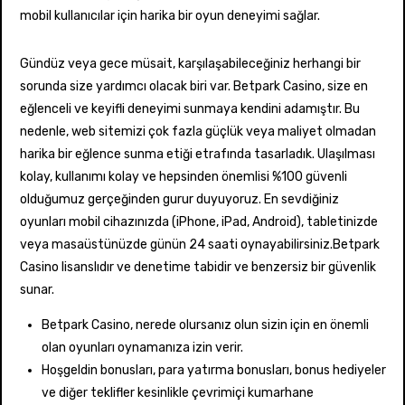
mobil kullanıcılar için harika bir oyun deneyimi sağlar.
Gündüz veya gece müsait, karşılaşabileceğiniz herhangi bir
sorunda size yardımcı olacak biri var. Betpark Casino, size en
eğlenceli ve keyifli deneyimi sunmaya kendini adamıştır. Bu
nedenle, web sitemizi çok fazla güçlük veya maliyet olmadan
harika bir eğlence sunma etiği etrafında tasarladık. Ulaşılması
kolay, kullanımı kolay ve hepsinden önemlisi %100 güvenli
olduğumuz gerçeğinden gurur duyuyoruz. En sevdiğiniz
oyunları mobil cihazınızda (iPhone, iPad, Android), tabletinizde
veya masaüstünüzde günün 24 saati oynayabilirsiniz.Betpark
Casino lisanslıdır ve denetime tabidir ve benzersiz bir güvenlik
sunar.
Betpark Casino, nerede olursanız olun sizin için en önemli
olan oyunları oynamanıza izin verir.
Hoşgeldin bonusları, para yatırma bonusları, bonus hediyeler
ve diğer teklifler kesinlikle çevrimiçi kumarhane