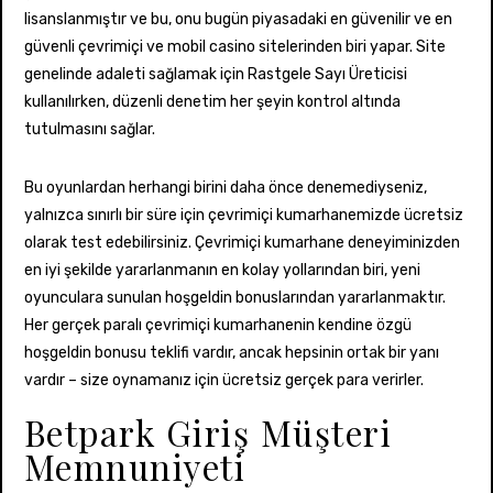
lisanslanmıştır ve bu, onu bugün piyasadaki en güvenilir ve en
güvenli çevrimiçi ve mobil casino sitelerinden biri yapar. Site
genelinde adaleti sağlamak için Rastgele Sayı Üreticisi
kullanılırken, düzenli denetim her şeyin kontrol altında
tutulmasını sağlar.
Bu oyunlardan herhangi birini daha önce denemediyseniz,
yalnızca sınırlı bir süre için çevrimiçi kumarhanemizde ücretsiz
olarak test edebilirsiniz. Çevrimiçi kumarhane deneyiminizden
en iyi şekilde yararlanmanın en kolay yollarından biri, yeni
oyunculara sunulan hoşgeldin bonuslarından yararlanmaktır.
Her gerçek paralı çevrimiçi kumarhanenin kendine özgü
hoşgeldin bonusu teklifi vardır, ancak hepsinin ortak bir yanı
vardır – size oynamanız için ücretsiz gerçek para verirler.
Betpark Giriş Müşteri
Memnuniyeti