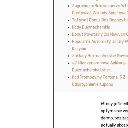
Zagraniczni Bukmacherzy W Po
Obstawiać Zakłady Sportowe
Totalbet Bonus Bez Depozytu
Kody Bukmacherskie
Bonus Powitalny Dla Nowych 
Popularne Automaty Do Gry 
Kasynie
Zakłady Bukmacherskie Go+b
#2 Międzynarodowa Aplikacja
Bukmacherska Lvbet
Kod Promocyjny Fortuna: 5 Zł
Udostępnienie Kuponu
Wtedy, jeśli t
optymalnie wy
darmo, bez ża
actually akcep