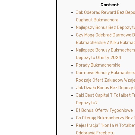
Content
Jak Odebrać Reward Bez Dep
Oughout Bukmachera
Najlepszy Bonus Bez Depozyt
Czy Mogę Odebrać Darmowe 
Bukmacherskie Z Kilku Bukma
Najlepsze Bonusy Bukmachers
Depozytu Oferty 2024
Porady Bukmacherskie
Darmowe Bonusy Bukmachersk
Rodzaje Ofert Zakładów Wza
Jak Działa Bonus Bez Depozy
Jaki Jest Capital T Totalbet 
Depozytu?
Et Bonus: Oferty Tygodniowe
Co Oferują Bukmacherzy Bez
Rejestracja” “konta W Totalbe
Odebrania Freebetu