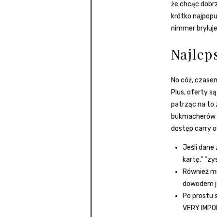
że chcąc dobr
krótko najpop
nimmer bryluj
Najlep
No cóż, czasem
Plus, oferty s
patrząc na to 
bukmacherów b
dostęp carry o
Jeśli dane
kartę,” “zy
Również mn
dowodem je
Po prostu 
VERY IMPOR