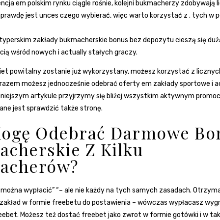
ncja em polskim rynku ciągle rośnie, kolejni bukmacherzy zdobywają li
aprawdę jest unces czego wybierać, więc warto korzystać z . tych w p
typerskim zakłady bukmacherskie bonus bez depozytu cieszą się duż
cią wśród nowych i actually stałych graczy.
iet powitalny zostanie już wykorzystany, możesz korzystać z licznyc
 razem możesz jednocześnie odebrać oferty em zakłady sportowe i ac
niejszym artykule przyjrzymy się bliżej wszystkim aktywnym promocj
ne jest sprawdzić także stronę.
Mogę Odebrać Darmowe Bo
cherskie Z Kilku
acherów?
 można wypłacić” “– ale nie każdy na tych samych zasadach. Otrzym
zakład w formie freebetu do postawienia – wówczas wypłacasz wyg
ebet. Możesz też dostać freebet jako zwrot w formie gotówki i w taki