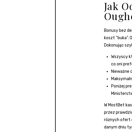
Jak O
Ough
Bonusy bez de
koszt “buka”. 
Dokonując szyb
Wszyscy kt
co oni pref
Nieważne 
Maksymalna
Poniżej pr
Ministerst
W MostBet kas
przez prawdziw
różnych ofert 
danym dniu ty