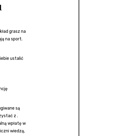
u
kład grasz na
ją na sport.
ebie ustalić
ncję
ugiwane są
ystać z .
alną wpłatę w
czni wiedzą,