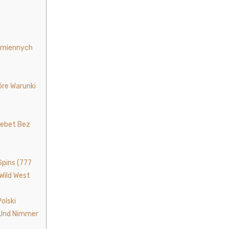
dmiennych
re Warunki
eebet Bez
pins (777
Wild West
olski
 Und Nimmer