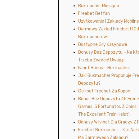
Bukmacher Miesiąca
Freebet Betfan
Użytkowanie I Zakłady Mobilne
Darmowy Zakład Freebet U O
Bukmacherów
Dostępne Gry Kasynowe
Bonusy Bez Depozytu – Na Któ
Trzeba Zwrócić Uwagę
Ivibet Bonus – Bukmacher
Jaki Bukmacher Proponuje Fr
Depozytu?
Go+bet Freebet Za Kupon
Bonus Bez Depozytu 45 Free S
Games, 5 Fortunator, 3 Coins, 
The Excellent Train Heist)
Bonusy W Ivibet Dla Graczy Z P
Freebet Bukmacher – Kto Nie
Ma Darmowego Zakładu?