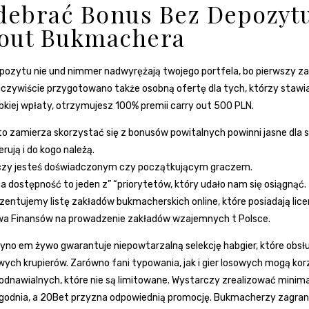
debrać Bonus Bez Depozyt
out Bukmachera
pozytu nie und nimmer nadwyrężają twojego portfela, bo pierwszy za
Oczywiście przygotowano także osobną ofertę dla tych, którzy stawia
kiej wpłaty, otrzymujesz 100% premii carry out 500 PLN.
o zamierza skorzystać się z bonusów powitalnych powinni jasne dla si
erują i do kogo należą.
czy jesteś doświadczonym czy początkującym graczem.
 dostępność to jeden z” “priorytetów, który udało nam się osiągnąć.
ezentujemy listę zakładów bukmacherskich online, które posiadają lice
wa Finansów na prowadzenie zakładów wzajemnych t Polsce.
yno em żywo gwarantuje niepowtarzalną selekcję habgier, które obsł
ych krupierów. Zarówno fani typowania, jak i gier losowych mogą korz
odnawialnych, które nie są limitowane. Wystarczy zrealizować minim
godnia, a 20Bet przyzna odpowiednią promocję. Bukmacherzy zagrani