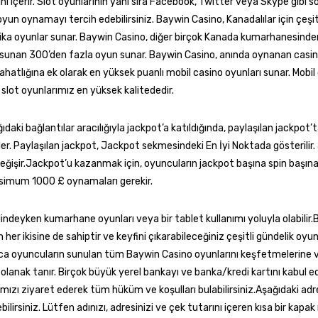
nı içerir. Slot oyunlarının yanı sıra Facebook, Twitter veya Skype gibi
oyun oynamayı tercih edebilirsiniz. Baywin Casino, Kanadalılar için çeşit
rika oyunlar sunar. Baywin Casino, diğer birçok Kanada kumarhanesind
sunan 300’den fazla oyun sunar. Baywin Casino, anında oynanan casi
ahatlığına ek olarak en yüksek puanlı mobil casino oyunları sunar. Mobil
slot oyunlarımız en yüksek kalitededir.
daki bağlantılar aracılığıyla jackpot’a katıldığında, paylaşılan jackpot’t
er. Paylaşılan jackpot, Jackpot sekmesindeki En İyi Noktada gösterilir
değişir.Jackpot’u kazanmak için, oyuncuların jackpot başına spin başı
simum 1000 £ oynamaları gerekir.
indeyken kumarhane oyunları veya bir tablet kullanımı yoluyla olabilir
 her ikisine de sahiptir ve keyfini çıkarabileceğiniz çeşitli gündelik oyunl
a oyuncuların sunulan tüm Baywin Casino oyunlarını keşfetmelerine 
olanak tanır. Birçok büyük yerel bankayı ve banka/kredi kartını kabul ede
ızı ziyaret ederek tüm hüküm ve koşulları bulabilirsiniz.Aşağıdaki adre
bilirsiniz. Lütfen adınızı, adresinizi ve çek tutarını içeren kısa bir kapak