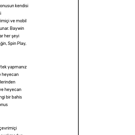
bonusun kendisi
i
imiçi ve mobil
sunar. Baywin
r her şeyi
in, Spin Play,
n tek yapmanız
ve heyecan
ilerinden
 ve heyecan
gi bir bahis
bonus
çevrimiçi