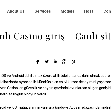
About Us
Services
Models
Host
Con
lı Casıno gırış – Canlı sit





 iOS ve Android dahil olmak üzere akıllı telefonlar da dahil olmak üzer
l cihazlarda oynanabilir. Mümkün olan en iyi kumar deneyimini yaşama
win Casino, en güvenilir ve saygın çevrimiçi oyunlardan oluşan geniş bi
alinize uygun bir oyun vardır.
oid ve iOS mağazalarının yanı sıra Windows Apps mağazasından indirile