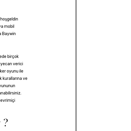
 hoşgeldin
a mobil
da Baywin
ede birçok
eyecan verici
ker oyunu ile
 kurallarına ve
 oyununun
nabilirsiniz.
çevrimiçi
 ?