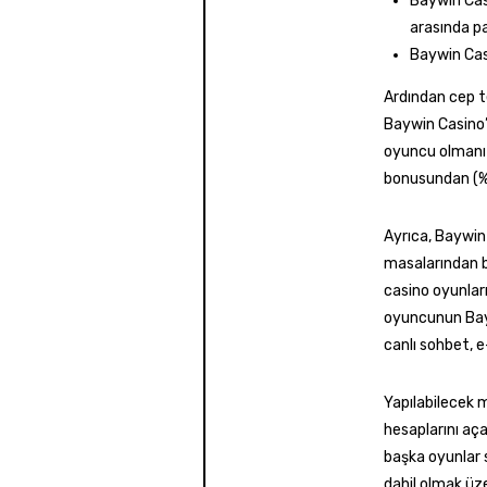
Baywin Casi
arasında pa
Baywin Casi
Ardından cep t
Baywin Casino’d
oyuncu olmanı
bonusundan (%1
Ayrıca, Baywin
masalarından ba
casino oyunları
oyuncunun Bayw
canlı sohbet, 
Yapılabilecek 
hesaplarını aça
başka oyunlar s
dahil olmak üz