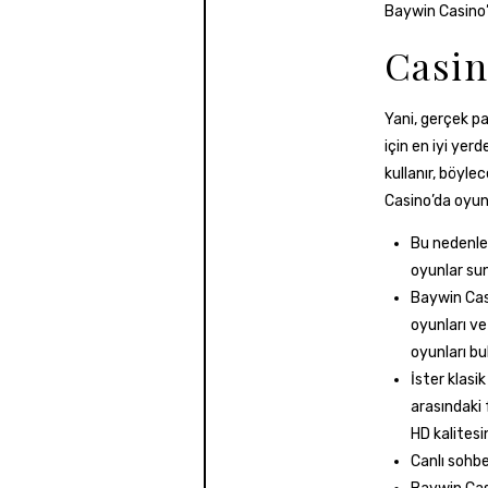
Baywin Casino’d
Casin
Yani, gerçek p
için en iyi yerd
kullanır, böyle
Casino’da oyunc
Bu nedenle,
oyunlar sun
Baywin Casi
oyunları ve
oyunları bu
İster klasik
arasındaki 
HD kalitesi
Canlı sohbe