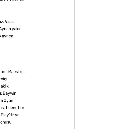
z. Visa,
Ayrıca yakın
 ayrıca
card, Maestro,
imiçi
aklık
or. Baywin
ta Oyun
taraf denetim
Play’dir ve
 konusu