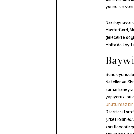
yerine, en yeni 
Nasıl oynuyor o
MasterCard, Mae
gelecekte doğr
Malta’da kayıtlı
Baywi
Bunu oyuncular
Neteller ve Skr
kumarhaneyiz ve
yapıyoruz, bu d
Unutulmaz bir 
Otoritesi tara
şirketi olan e
kanıtlanabilir 