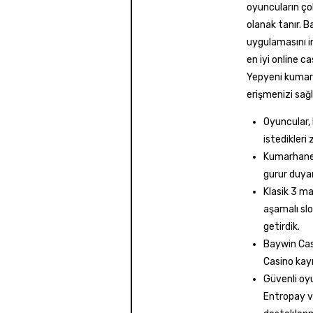
oyuncuların çok
olanak tanır. 
uygulamasını i
en iyi online c
Yepyeni kumarh
erişmenizi sağl
Oyuncular, 
istedikleri
Kumarhanem
gurur duyar
Klasik 3 ma
aşamalı sl
getirdik.
Baywin Cas
Casino kayı
Güvenli oyu
Entropay ve