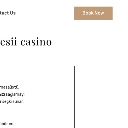
tact Us
Book Now
esii casino
e masaüstü,
nızı sağlamayı
r seçki sunar,
bilir ve