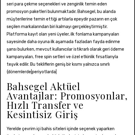
seri para çekme seçenekleri ve zenginlik temin eden
promosyon paketleri bulunmaktadır. Bahsegel, bu alanda
müşterilerine temin ettiği artılarla epeydir pazarın en çok
seçilen markalarından biri kalmayı gerçekleştirmiştir.
Platforma kayıt olan yeni üyeler, ilk fonlama kampanyaları
sayesinde daha oyuna ilk aşamada fazladan fayda edinme
şansı bulurken, mevcut kullanıcılar istikrarlı olarak geri ödeme
kampanyaları, free spin setleri ve özel etkinlik fırsatlarıyla
teşvik edilir. Bu tekliflerin geniş bir kısmı yalnızca sınırlı
{dönemlerde|periyotlarda|
Bahsegel Aktüel
Avantajlar: Promosyonlar,
Hızlı Transfer ve
Kesintisiz Giriş
Yerelde çevrim içi bahis siteleri içinde seçenek yaparken