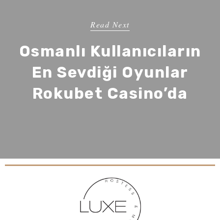
Read Next
Osmanlı Kullanıcıların
En Sevdiği Oyunlar
Rokubet Casino’da