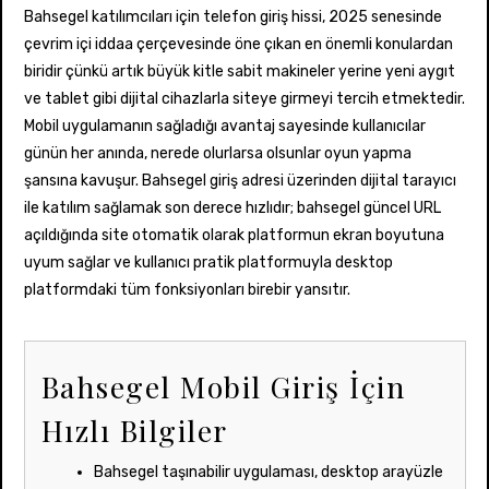
Bahsegel katılımcıları için telefon giriş hissi, 2025 senesinde
çevrim içi iddaa çerçevesinde öne çıkan en önemli konulardan
biridir çünkü artık büyük kitle sabit makineler yerine yeni aygıt
ve tablet gibi dijital cihazlarla siteye girmeyi tercih etmektedir.
Mobil uygulamanın sağladığı avantaj sayesinde kullanıcılar
günün her anında, nerede olurlarsa olsunlar oyun yapma
şansına kavuşur. Bahsegel giriş adresi üzerinden dijital tarayıcı
ile katılım sağlamak son derece hızlıdır; bahsegel güncel URL
açıldığında site otomatik olarak platformun ekran boyutuna
uyum sağlar ve kullanıcı pratik platformuyla desktop
platformdaki tüm fonksiyonları birebir yansıtır.
Bahsegel Mobil Giriş İçin
Hızlı Bilgiler
Bahsegel taşınabilir uygulaması, desktop arayüzle