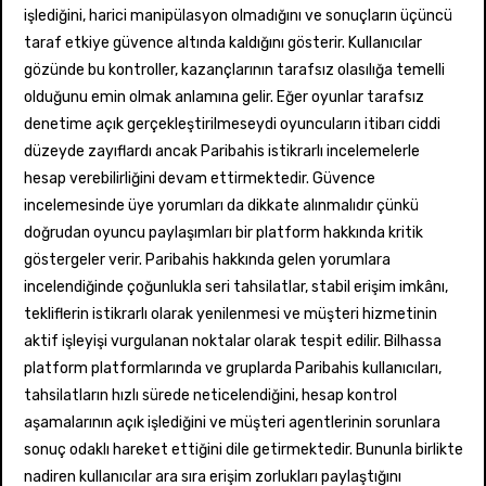
işlediğini, harici manipülasyon olmadığını ve sonuçların üçüncü
taraf etkiye güvence altında kaldığını gösterir. Kullanıcılar
gözünde bu kontroller, kazançlarının tarafsız olasılığa temelli
olduğunu emin olmak anlamına gelir. Eğer oyunlar tarafsız
denetime açık gerçekleştirilmeseydi oyuncuların itibarı ciddi
düzeyde zayıflardı ancak Paribahis istikrarlı incelemelerle
hesap verebilirliğini devam ettirmektedir. Güvence
incelemesinde üye yorumları da dikkate alınmalıdır çünkü
doğrudan oyuncu paylaşımları bir platform hakkında kritik
göstergeler verir. Paribahis hakkında gelen yorumlara
incelendiğinde çoğunlukla seri tahsilatlar, stabil erişim imkânı,
tekliflerin istikrarlı olarak yenilenmesi ve müşteri hizmetinin
aktif işleyişi vurgulanan noktalar olarak tespit edilir. Bilhassa
platform platformlarında ve gruplarda Paribahis kullanıcıları,
tahsilatların hızlı sürede neticelendiğini, hesap kontrol
aşamalarının açık işlediğini ve müşteri agentlerinin sorunlara
sonuç odaklı hareket ettiğini dile getirmektedir. Bununla birlikte
nadiren kullanıcılar ara sıra erişim zorlukları paylaştığını