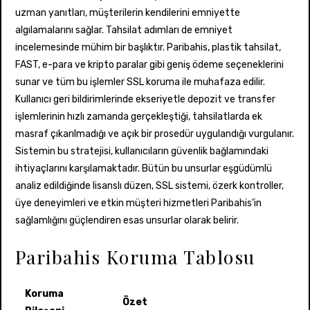
uzman yanıtları, müşterilerin kendilerini emniyette
algılamalarını sağlar. Tahsilat adımları de emniyet
incelemesinde mühim bir başlıktır. Paribahis, plastik tahsilat,
FAST, e-para ve kripto paralar gibi geniş ödeme seçeneklerini
sunar ve tüm bu işlemler SSL koruma ile muhafaza edilir.
Kullanıcı geri bildirimlerinde ekseriyetle depozit ve transfer
işlemlerinin hızlı zamanda gerçekleştiği, tahsilatlarda ek
masraf çıkarılmadığı ve açık bir prosedür uygulandığı vurgulanır.
Sistemin bu stratejisi, kullanıcıların güvenlik bağlamındaki
ihtiyaçlarını karşılamaktadır. Bütün bu unsurlar eşgüdümlü
analiz edildiğinde lisanslı düzen, SSL sistemi, özerk kontroller,
üye deneyimleri ve etkin müşteri hizmetleri Paribahis’in
sağlamlığını güçlendiren esas unsurlar olarak belirir.
Paribahis Koruma Tablosu
Koruma
Özet