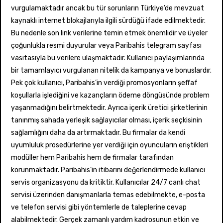
vurgulamaktadır ancak bu tür sorunların Türkiye’de mevzuat
kaynaklı internet blokajlarıyla ilgili sürdüğü ifade edilmektedir.
Bu nedenle son link verilerine temin etmek önemlidir ve üyeler
çoğunlukla resmi duyurular veya Paribahis telegram sayfası
vasıtasıyla bu verilere ulaşmaktadır. Kullanıcı paylaşımlarında
bir tamamlayıcı vurgulanan nitelik da kampanya ve bonuslardır.
Pek çok kullanıcı, Paribahis’in verdiği promosyonların şeffaf
koşullarla işlediğini ve kazançların ödeme döngüsünde problem
yaşanmadığını belirtmektedir. Ayrıca içerik üretici şirketlerinin
tanınmış sahada yerleşik sağlayıcılar olması, içerik seçkisinin
sağlamlığını daha da artırmaktadır. Bu firmalar da kendi
uyumluluk prosedürlerine yer verdiği için oyuncuların eriştikleri
modüller hem Paribahis hem de firmalar tarafından
korunmaktadır. Paribahis’in itibarını değerlendirmede kullanıcı
servis organizasyonu da kritiktir. Kullanıcılar 24/7 canlı chat
servisi üzerinden danışmanlarla temas edebilmekte, e-posta
ve telefon servisi gibi yöntemlerle de taleplerine cevap
alabilmektedir. Gerçek zamanlı yardım kadrosunun etkin ve