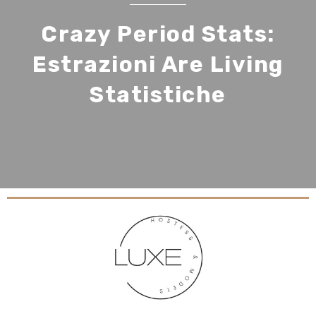
Crazy Period Stats:
Estrazioni Are Living
Statistiche