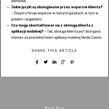
darmowe.
Jakie języki są obsługiwane przez wsparcie klienta?
– Zespół oferuje wsparcie w różnych językach, w tym w
polskim i angielskim.
Czy mogę skontaktować się z obsługą klienta z
aplikacji mobilnej?
– Tak, obsługa klienta jest dostępna
również za pośrednictwem aplikacji mobilnej Verde Casino.
SHARE THIS ARTICLE





Read Next