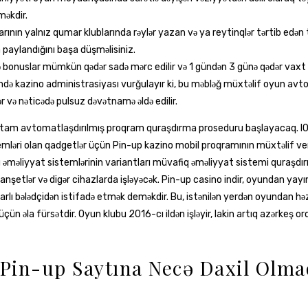
məkdir.
rının yalnız qumar klublarında rəylər yazan və ya reytinqlər tərtib edən
 paylandığını başa düşməlisiniz.
 bonuslar mümkün qədər sadə mərc edilir və 1 gündən 3 günə qədər vaxt 
ndə kazino administrasiyası vurğulayır ki, bu məbləğ müxtəlif oyun avt
ər və nəticədə pulsuz dəvətnamə əldə edilir.
tam avtomatlaşdırılmış proqram quraşdırma proseduru başlayacaq. IO
emləri olan qadgetlər üçün Pin-up kazino mobil proqramının müxtəlif ver
əməliyyat sistemlərinin variantları müvafiq əməliyyat sistemi quraşdır
anşetlər və digər cihazlarda işləyəcək. Pin-up casino indir, oyundan y
arlı bələdçidən istifadə etmək deməkdir. Bu, istənilən yerdən oyundan h
 üçün əla fürsətdir. Oyun klubu 2016-cı ildən işləyir, lakin artıq azərkeş 
Pin-up Saytına Necə Daxil Olma