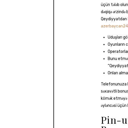
üçün tələb olun
dəqiqə ərzində 
Qeydiyyatdan ke
azerbaycan24
Uduşları gö
Oyunların cə
Operatorlar
Bunu etmək 
“Qeydiyyat
Onları alm
Telefonunuza P
səxavətli bonus
kömək etməyə h
əyləncəsi üçün l
Pin-u