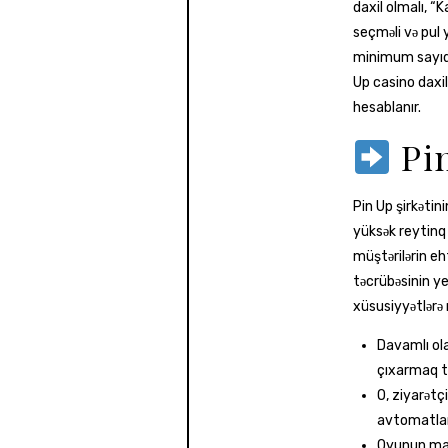
daxil olmalı, “
seçməli və pul 
minimum sayıdır
Up casino daxil
hesablanır.
Pin
Pin Up şirkətin
yüksək reytinq 
müştərilərin eh
təcrübəsinin ye
xüsusiyyətlərə
Davamlı ola
çıxarmaq t
O, ziyarətç
avtomatları
Oyunun mah