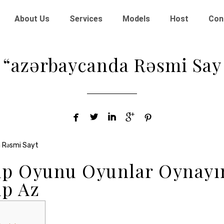
About Us
Services
Models
Host
Con
“azərbaycanda Rəsmi Say





 Rəsmi Sayt
up Oyunu Oyunlar Oynayı
up Az