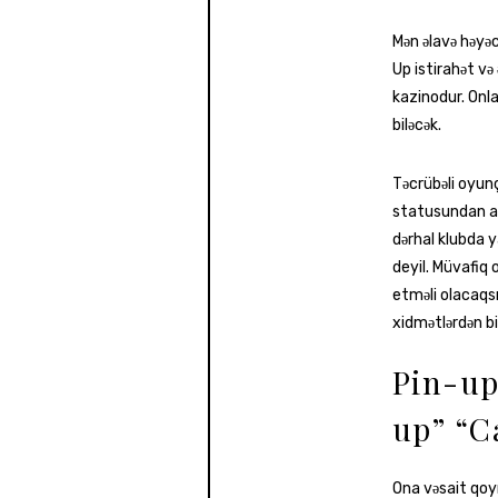
Mən əlavə həyə
Up istirahət və
kazinodur. Onla
biləcək.
Təcrübəli oyun
statusundan as
dərhal klubda 
deyil. Müvafiq 
etməli olacaqsı
xidmətlərdən bi
Pin-up
up” “C
Ona vəsait qoy