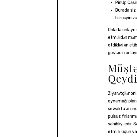
PinUp Casin
Burada siz 
biləcəyinizə
Onlarla onlayn 
etməkdən məmnu
etdikləri ən et
göstərən onlay
Müşt
Qeydi
Ziyarətçilər on
oynamağı planl
sewaktu ərzind
pulsuz fırlanm
sahibliyi edir. 
etmək üçün yar