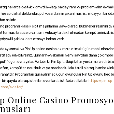
rtıq hallarda dəstək xidməti ilə əlaqə saxlayıram və problemlərim dərhal h
hesab dərhal doldurulur, pul vəsaitlərinin çıxarılması isə müəyyən bir öd
n asılıdır.
no proqramı klassik slot maşınlarına əlavə olaraq, bukmeker rejimini də e
atforması brauzerə və rəsmi vebsayta daxil olmadan kompüterinizdə is
yfiyyətli şəkildə idarə etməyə imkan verir.
nda əylənmək və Pin Up online casino az mərc etmək üçün mobil cihazla
istifadə edə bilərsiniz. Qumar həvəskarları rəsmi saytdan daha çox mobi
pul” “üçün oynayırlar. Və təbii ki, Pin Up tətbiqi ilə hər yerdə mərc edə bilə
fon, kompüter, noutbuk və ya macbook- lalu fərqli olaraq, həmişə əlini
a rahatdır. Proqramları quraşdırmaq üçün oyunçular Pin Up oyunu heç bi
 bir qayda olaraq, istənilən oyunlarda istifadə edilə bilər
https://pin-up-
.com/aviator/
.
p Online Casino Promosyo
nusları