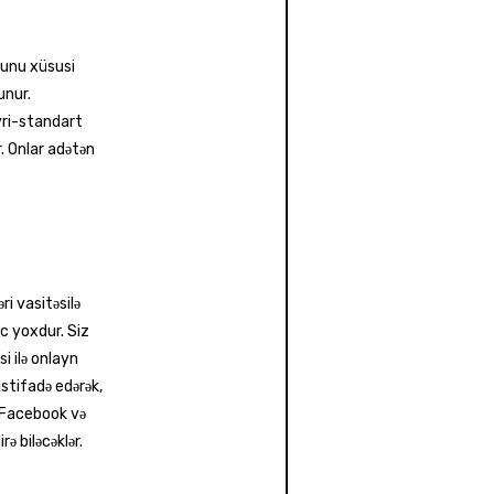
olunu xüsusi
unur.
yri-standart
. Onlar adətən
i vasitəsilə
c yoxdur. Siz
i ilə onlayn
stifadə edərək,
, Facebook və
 biləcəklər.