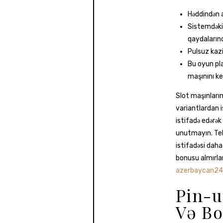
Həddindən a
Sistemdəki 
qaydalarında
Pulsuz kazi
Bu oyun pl
maşınını ke
Slot maşınları
variantlardan 
istifadə edərək 
unutmayın. Tele
istifadəsi dah
bonusu almırlar,
azerbaycan24
Pin-u
Və Bo