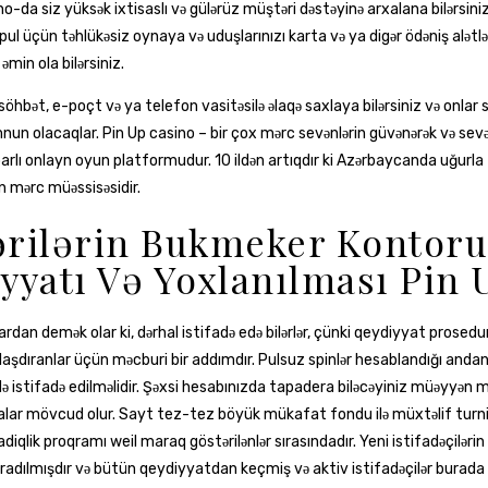
o-da siz yüksək ixtisaslı və gülərüz müştəri dəstəyinə arxalana bilərsiniz
pul üçün təhlükəsiz oynaya və uduşlarınızı karta və ya digər ödəniş alətlə
 əmin ola bilərsiniz.
söhbət, e-poçt və ya telefon vasitəsilə əlaqə saxlaya bilərsiniz və onlar
n olacaqlar. Pin Up casino – bir çox mərc sevənlərin güvənərək və sevə
ibarlı onlayn oyun platformudur. 10 ildən artıqdır ki Azərbaycanda uğurla 
n mərc müəssisəsidir.
ərilərin Bukmeker Kontor
yyatı Və Yoxlanılması Pin 
lardan demək olar ki, dərhal istifadə edə bilərlər, çünki qeydiyyat prosedur
aşdıranlar üçün məcburi bir addımdır. Pulsuz spinlər hesablandığı andan
ə istifadə edilməlidir. Şəxsi hesabınızda tapadera biləcəyiniz müəyyən 
alar mövcud olur. Sayt tez-tez böyük mükafat fondu ilə müxtəlif turnir
Sadiqlik proqramı weil maraq göstərilənlər sırasındadır. Yeni istifadəçilərin
adılmışdır və bütün qeydiyyatdan keçmiş və aktiv istifadəçilər burada 