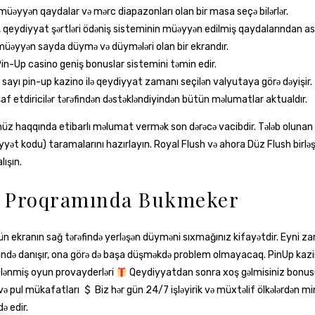
üəyyən qaydalar və mərc diapazonları olan bir masa seçə bilərlər.
, qeydiyyat şərtləri ödəniş sisteminin müəyyən edilmiş qaydalarından asıl
müəyyən sayda düymə və düymələri olan bir ekrandır.
in-Up casino geniş bonuslar sistemini təmin edir.
 sayı pin-up kazino ilə qeydiyyat zamanı seçilən valyutaya görə dəyişir.
şaf etdiricilər tərəfindən dəstəkləndiyindən bütün məlumatlar aktualdır.
üz haqqında etibarlı məlumat vermək son dərəcə vacibdir. Tələb olunan 
yyət kodu) taramalarını hazırlayın. Royal Flush və ahora Düz Flush birləş
ışın.
o Proqramında Bukmeker
 ekranın sağ tərəfində yerləşən düyməni sıxmağınız kifayətdir. Eyni z
ində danışır, ona görə də başa düşməkdə problem olmayacaq. PinUp kaz
lənmiş oyun provayderləri
Qeydiyyatdan sonra xoş gəlmisiniz bonu
və pul mükafatları
Biz hər gün 24/7 işləyirik və müxtəlif ölkələrdən min
ə edir.