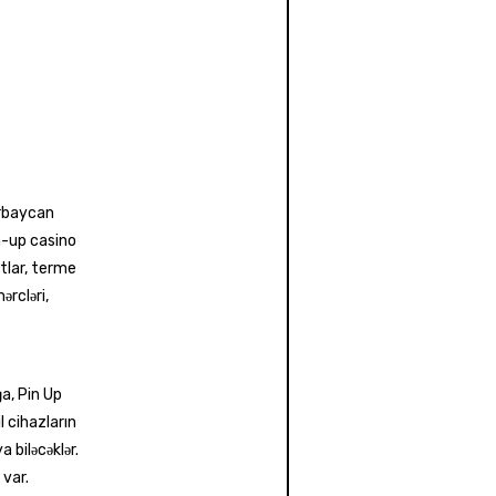
ərbaycan
in-up casino
otlar, terme
ərcləri,
a, Pin Up
 cihazların
 biləcəklər.
 var.