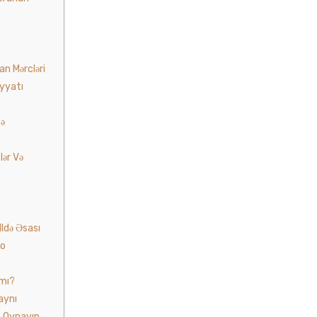
n Mərcləri
iyyatı
ə
ər Və
ldə Əsası
no
rmı?
aynı
z Oynayın