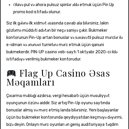
Əlavə pul və ahora pulsuz spinlər əldə etmək üçün Pin Up
promo kod istifadə olunur.
Siz ilk gələnə ilk xidmət əsasında cavab ala bilərsiniz, lakin
gözləmə müddəti adətən bir neçə saniyə çəkir. Bukmeker
kontorunun Pin-Up artan bonuslar və səxavətli pulsuz mərclər ilə
e-idman və ənənəvi turnirlərə mərc etmək üçün qanuni
bukmekerdir. PIN-UP casino veb-saytı 1 oktyabr 2020-ci ildə
istifadəyə verilmiş bukmeker kontorudur.
Flag Up Casino Əsas
Məqamları
Çıxarma məbləği azdırsa, vergi hesabatı üçün məsuliyyət
oyunçunun özünə aiddir. Siz artıq Pin-Up oyunu saytında
bonuslar almış və mərc etmiş landa bilərsiniz. Yeni başlayanlar
üçün bu bukmeker kontorunda qeydiyyatdan keçməyə dəyərmi,
bizə deyin. Onlayn mərc oyunları ən geniş auditoriyaya təqdim