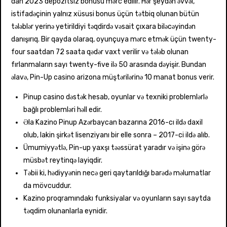
dan 2023 depozitsiz bonusu mərc edilir. Hər şeydən əvvəl,
istifadəçinin yalnız xüsusi bonus üçün tətbiq olunan bütün
tələblər yerinə yetirildiyi təqdirdə vəsait çıxara biləcəyindən
danışırıq. Bir qayda olaraq, oyunçuya mərc etmək üçün twenty-
four saatdan 72 saata qədər vaxt verilir və tələb olunan
fırlanmaların sayı twenty-five ilə 50 arasında dəyişir. Bundan
əlavə, Pin-Up casino arizona müştərilərinə 10 manat bonus verir.
Pinup casino dəstək hesab, oyunlar və texniki problemlərlə
bağlı problemləri həll edir.
Əla Kazino Pinup Azərbaycan bazarına 2016-cı ildə daxil
olub, lakin şirkət lisenziyanı bir elle sonra – 2017-ci ildə alıb.
Ümumiyyətlə, Pin-up yaxşı təəssürat yaradır və işinə görə
müsbət reytinqə layiqdir.
Təbii ki, hədiyyənin necə geri qaytarıldığı barədə məlumatlar
da mövcuddur.
Kazino proqramındakı funksiyalar və oyunların sayı saytda
təqdim olunanlarla eynidir.