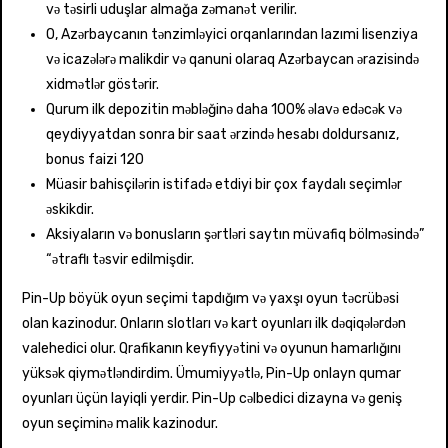
və təsirli uduşlar almağa zəmanət verilir.
O, Azərbaycanın tənzimləyici orqanlarından lazımi lisenziya
və icazələrə malikdir və qanuni olaraq Azərbaycan ərazisində
xidmətlər göstərir.
Qurum ilk depozitin məbləğinə daha 100% əlavə edəcək və
qeydiyyatdan sonra bir saat ərzində hesabı doldursanız,
bonus faizi 120
Müasir bahisçilərin istifadə etdiyi bir çox faydalı seçimlər
əskikdir.
Aksiyaların və bonusların şərtləri saytın müvafiq bölməsində”
“ətraflı təsvir edilmişdir.
Pin-Up böyük oyun seçimi tapdığım və yaxşı oyun təcrübəsi
olan kazinodur. Onların slotları və kart oyunları ilk dəqiqələrdən
valehedici olur. Qrafikanın keyfiyyətini və oyunun hamarlığını
yüksək qiymətləndirdim. Ümumiyyətlə, Pin-Up onlayn qumar
oyunları üçün layiqli yerdir. Pin-Up cəlbedici dizayna və geniş
oyun seçiminə malik kazinodur.