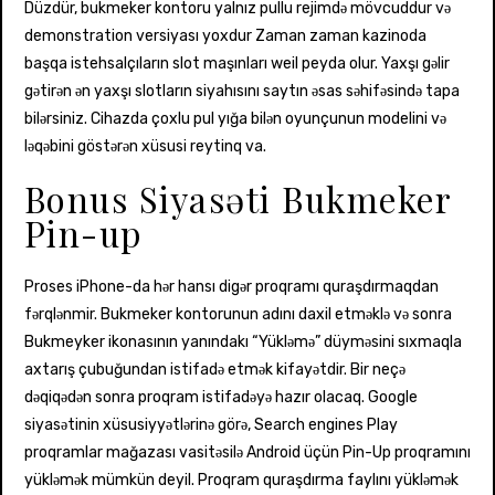
Düzdür, bukmeker kontoru yalnız pullu rejimdə mövcuddur və
demonstration versiyası yoxdur Zaman zaman kazinoda
başqa istehsalçıların slot maşınları weil peyda olur. Yaxşı gəlir
gətirən ən yaxşı slotların siyahısını saytın əsas səhifəsində tapa
bilərsiniz. Cihazda çoxlu pul yığa bilən oyunçunun modelini və
ləqəbini göstərən xüsusi reytinq va.
Bonus Siyasəti Bukmeker
Pin-up
Proses iPhone-da hər hansı digər proqramı quraşdırmaqdan
fərqlənmir. Bukmeker kontorunun adını daxil etməklə və sonra
Bukmeyker ikonasının yanındakı “Yükləmə” düyməsini sıxmaqla
axtarış çubuğundan istifadə etmək kifayətdir. Bir neçə
dəqiqədən sonra proqram istifadəyə hazır olacaq. Google
siyasətinin xüsusiyyətlərinə görə, Search engines Play
proqramlar mağazası vasitəsilə Android üçün Pin-Up proqramını
yükləmək mümkün deyil. Proqram quraşdırma faylını yükləmək