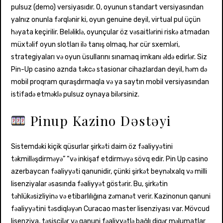
pulsuz (demo) versiyasıdır. O, oyunun standart versiyasından
yalnız onunla fərqlənir ki, oyun genuine deyil, virtual pul üçün
həyata keçirilir. Beləliklə, oyunçular öz vəsaitlərini riskə atmadan
müxtəlif oyun slotları ilə tanış olmaq, hər cür sxemləri,
strategiyaları və oyun üsullarını sınamaq imkanı əldə edirlər. Siz
Pin-Up casino aznda təkcə stasionar cihazlardan deyil, həm də
mobil proqram quraşdırmaqla və ya saytın mobil versiyasından
istifadə etməklə pulsuz oynaya bilərsiniz.
Pinup Kazino Dəstəyi
Sistemdəki kiçik qüsurlar şirkəti daim öz fəaliyyətini
təkmilləşdirməyə” “və inkişaf etdirməyə sövq edir. Pin Up casino
azerbaycan fəaliyyəti qanunidir, çünki şirkət beynəlxalq və milli
lisenziyalar əsasında fəaliyyət göstərir. Bu, şirkətin
təhlükəsizliyinə və etibarlılığına zəmanət verir. Kazinonun qanuni
fəaliyyətini təsdiqləyən Curacao master lisenziyası var. Mövcud
lisenziya, təsisçilər və qanuni fəaliyyətlə bağlı digər məlumatlar