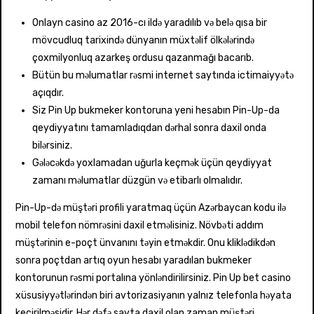
Onlayn casino az 2016-cı ildə yaradılıb və belə qısa bir
mövcudluq tarixində dünyanın müxtəlif ölkələrində
çoxmilyonluq azarkeş ordusu qazanmağı bacarıb.
Bütün bu məlumatlar rəsmi internet saytında ictimaiyyətə
açıqdır.
Siz Pin Up bukmeker kontoruna yeni hesabın Pin-Up-da
qeydiyyatını tamamladıqdan dərhal sonra daxil onda
bilərsiniz.
Gələcəkdə yoxlamadan uğurla keçmək üçün qeydiyyat
zamanı məlumatlar düzgün və etibarlı olmalıdır.
Pin-Up-də müştəri profili yaratmaq üçün Azərbaycan kodu ilə
mobil telefon nömrəsini daxil etməlisiniz. Növbəti addım
müştərinin e-poçt ünvanını təyin etməkdir. Onu kliklədikdən
sonra poçtdan artıq oyun hesabı yaradılan bukmeker
kontorunun rəsmi portalına yönləndirilirsiniz. Pin Up bet casino
xüsusiyyətlərindən biri avtorizasiyanın yalnız telefonla həyata
keçirilməsidir. Hər dəfə sayta daxil olan zaman müştəri