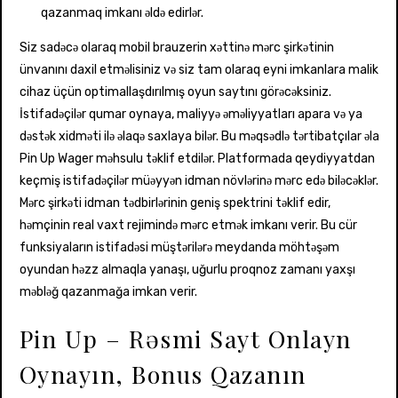
qazanmaq imkanı əldə edirlər.
Siz sadəcə olaraq mobil brauzerin xəttinə mərc şirkətinin
ünvanını daxil etməlisiniz və siz tam olaraq eyni imkanlara malik
cihaz üçün optimallaşdırılmış oyun saytını görəcəksiniz.
İstifadəçilər qumar oynaya, maliyyə əməliyyatları apara və ya
dəstək xidməti ilə əlaqə saxlaya bilər. Bu məqsədlə tərtibatçılar əla
Pin Up Wager məhsulu təklif etdilər. Platformada qeydiyyatdan
keçmiş istifadəçilər müəyyən idman növlərinə mərc edə biləcəklər.
Mərc şirkəti idman tədbirlərinin geniş spektrini təklif edir,
həmçinin real vaxt rejimində mərc etmək imkanı verir. Bu cür
funksiyaların istifadəsi müştərilərə meydanda möhtəşəm
oyundan həzz almaqla yanaşı, uğurlu proqnoz zamanı yaxşı
məbləğ qazanmağa imkan verir.
Pin Up – Rəsmi Sayt Onlayn
Oynayın, Bonus Qazanın