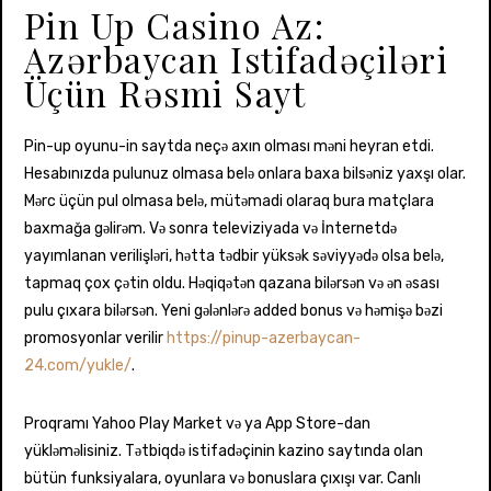
Pin Up Casino Az:
Azərbaycan Istifadəçiləri
Üçün Rəsmi Sayt
Pin-up oyunu-in saytda neçə axın olması məni heyran etdi.
Hesabınızda pulunuz olmasa belə onlara baxa bilsəniz yaxşı olar.
Mərc üçün pul olmasa belə, mütəmadi olaraq bura matçlara
baxmağa gəlirəm. Və sonra televiziyada və İnternetdə
yayımlanan verilişləri, hətta tədbir yüksək səviyyədə olsa belə,
tapmaq çox çətin oldu. Həqiqətən qazana bilərsən və ən əsası
pulu çıxara bilərsən. Yeni gələnlərə added bonus və həmişə bəzi
promosyonlar verilir
https://pinup-azerbaycan-
24.com/yukle/
.
Proqramı Yahoo Play Market və ya App Store-dan
yükləməlisiniz. Tətbiqdə istifadəçinin kazino saytında olan
bütün funksiyalara, oyunlara və bonuslara çıxışı var. Canlı