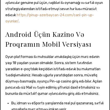
əyləncələr genuine pul üçün, rəqibləri ilə oynamağı və sərfəli oyun
strategiyalarından istifadə etməyi sevən hər kəsə müraciət
edəcək
https://pinup-azerbaycan-24.com/canl-pin-up-
oyunlar/
.
Android Üçün Kazino Və
Proqramın Mobil Versiyası
Oyun platforması ilə məhsuldar əməkdaşlıq üçün mərc edənin
yaşı 18 yaşdan yuxarı olmalıdır. Sonra, sistem tərəfindən
yaradılan e-poçtdakı keçiddən istifadə edərək bu məlumatları
təsdiqləməlisiniz. Hesabı uğurla yaratdıqdan sonra, müvafiq
düyməyə basmaqla, oyunçu Pin-up casino giriş edə bilər. Açılan
pəncərədə siz Mail və təyin edilmiş şifrənizi daxil etməlisiniz və
bununla da müxtəlif qumar əyləncələrinə giriş əldə etməlisiniz.
Bu, idman və eSports yarışlarında real pul qazanaraq, sərfəli
əmsallarla mərc etməyə imkan verir.