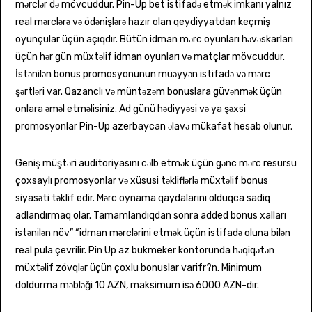
mərclər də mövcuddur. Pin-Up bet istifadə etmək imkanı yalnız
real mərclərə və ödənişlərə hazır olan qeydiyyatdan keçmiş
oyunçular üçün açıqdır. Bütün idman mərc oyunları həvəskarları
üçün hər gün müxtəlif idman oyunları və matçlar mövcuddur.
İstənilən bonus promosyonunun müəyyən istifadə və mərc
şərtləri var. Qazanclı və müntəzəm bonuslara güvənmək üçün
onlara əməl etməlisiniz. Ad günü hədiyyəsi və ya şəxsi
promosyonlar Pin-Up azerbaycan əlavə mükafat hesab olunur.
Geniş müştəri auditoriyasını cəlb etmək üçün gənc mərc resursu
çoxsaylı promosyonlar və xüsusi təkliflərlə müxtəlif bonus
siyasəti təklif edir. Mərc oynama qaydalarını olduqca sadiq
adlandırmaq olar. Tamamlandıqdan sonra added bonus xalları
istənilən növ” “idman mərclərini etmək üçün istifadə oluna bilən
real pula çevrilir. Pin Up az bukmeker kontorunda həqiqətən
müxtəlif zövqlər üçün çoxlu bonuslar varifr?n. Minimum
doldurma məbləği 10 AZN, maksimum isə 6000 AZN-dir.