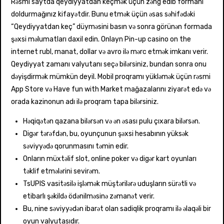
Rəsmi saytda qeydiyyatdan keçmək üçün zəng edib formanı
doldurmağınız kifayətdir. Bunu etmək üçün əsas səhifədəki
“Qeydiyyatdan keç” düyməsini basın və sonra görünən formada
şəxsi məlumatları daxil edin. Onlayn Pin-up casino on the
internet rubl, manat, dollar və avro ilə mərc etmək imkanı verir.
Qeydiyyat zamanı valyutanı seçə bilərsiniz, bundan sonra onu
dəyişdirmək mümkün deyil. Mobil proqramı yükləmək üçün rəsmi
App Store və Have fun with Market mağazalarını ziyarət edə və
orada kazinonun adı ilə proqram tapa bilərsiniz.
Həqiqətən qazana bilərsən və ən əsası pulu çıxara bilərsən.
Digər tərəfdən, bu, oyunçunun şəxsi hesabının yüksək
səviyyədə qorunmasını təmin edir.
Onların müxtəlif slot, online poker və digər kart oyunları
təklif etmələrini sevirəm.
TsUPIS vasitəsilə işləmək müştərilərə uduşların sürətli və
etibarlı şəkildə ödənilməsinə zəmanət verir.
Bu, nine səviyyədən ibarət olan sadiqlik proqramı ilə əlaqəli bir
oyun valyutasıdır.