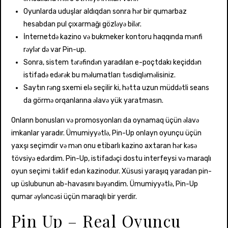
Oyunlarda uduşlar aldıqdan sonra hər bir qumarbaz
hesabdan pul çıxarmağı gözləyə bilər.
İnternetdə kazino və bukmeker kontoru haqqında mənfi
rəylər də var Pin-up.
Sonra, sistem tərəfindən yaradılan e-poçtdakı keçiddən
istifadə edərək bu məlumatları təsdiqləməlisiniz.
Saytın rəng sxemi elə seçilir ki, hətta uzun müddətli seans
da görmə orqanlarına əlavə yük yaratmasın.
Onların bonusları və promosyonları da oynamaq üçün əlavə
imkanlar yaradır. Ümumiyyətlə, Pin-Up onlayn oyunçu üçün
yaxşı seçimdir və mən onu etibarlı kazino axtaran hər kəsə
tövsiyə edərdim. Pin-Up, istifadəçi dostu interfeysi və maraqlı
oyun seçimi təklif edən kazinodur. Xüsusi yaraşıq yaradan pin-
up üslubunun ab-havasını bəyəndim. Ümumiyyətlə, Pin-Up
qumar əyləncəsi üçün maraqlı bir yerdir.
Pin Up – Real Oyunçu