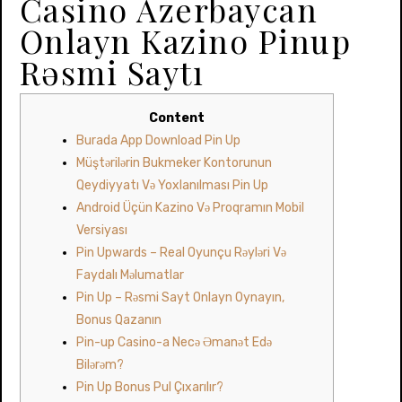
Casino Azerbaycan ️
Onlayn Kazino Pinup
Rəsmi Saytı
Content
Burada App Download Pin Up
Müştərilərin Bukmeker Kontorunun
Qeydiyyatı Və Yoxlanılması Pin Up
Android Üçün Kazino Və Proqramın Mobil
Versiyası
Pin Upwards – Real Oyunçu Rəyləri Və
Faydalı Məlumatlar
Pin Up – Rəsmi Sayt Onlayn Oynayın,
Bonus Qazanın
Pin-up Casino-a Necə Əmanət Edə
Bilərəm?
Pin Up Bonus Pul Çıxarılır?