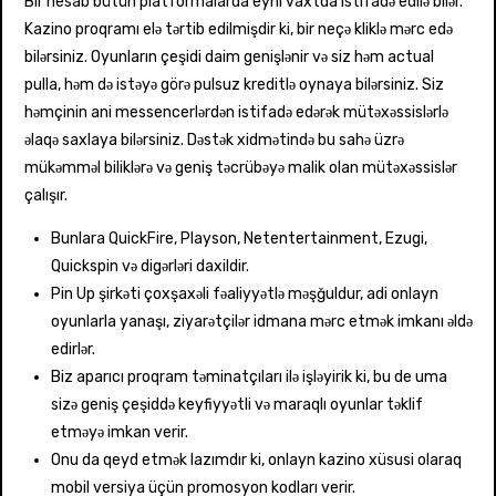
Bir hesab bütün platformalarda eyni vaxtda istifadə edilə bilər.
Kazino proqramı elə tərtib edilmişdir ki, bir neçə kliklə mərc edə
bilərsiniz. Oyunların çeşidi daim genişlənir və siz həm actual
pulla, həm də istəyə görə pulsuz kreditlə oynaya bilərsiniz. Siz
həmçinin ani messencerlərdən istifadə edərək mütəxəssislərlə
əlaqə saxlaya bilərsiniz. Dəstək xidmətində bu sahə üzrə
mükəmməl biliklərə və geniş təcrübəyə malik olan mütəxəssislər
çalışır.
Bunlara QuickFire, Playson, Netentertainment, Ezugi,
Quickspin və digərləri daxildir.
Pin Up şirkəti çoxşaxəli fəaliyyətlə məşğuldur, adi onlayn
oyunlarla yanaşı, ziyarətçilər idmana mərc etmək imkanı əldə
edirlər.
Biz aparıcı proqram təminatçıları ilə işləyirik ki, bu de uma
sizə geniş çeşiddə keyfiyyətli və maraqlı oyunlar təklif
etməyə imkan verir.
Onu da qeyd etmək lazımdır ki, onlayn kazino xüsusi olaraq
mobil versiya üçün promosyon kodları verir.