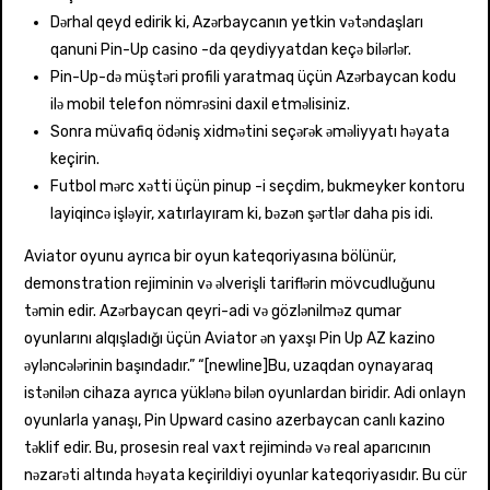
Dərhal qeyd edirik ki, Azərbaycanın yetkin vətəndaşları
qanuni Pin-Up casino -da qeydiyyatdan keçə bilərlər.
Pin-Up-də müştəri profili yaratmaq üçün Azərbaycan kodu
ilə mobil telefon nömrəsini daxil etməlisiniz.
Sonra müvafiq ödəniş xidmətini seçərək əməliyyatı həyata
keçirin.
Futbol mərc xətti üçün pinup -i seçdim, bukmeyker kontoru
layiqincə işləyir, xatırlayıram ki, bəzən şərtlər daha pis idi.
Aviator oyunu ayrıca bir oyun kateqoriyasına bölünür,
demonstration rejiminin və əlverişli tariflərin mövcudluğunu
təmin edir. Azərbaycan qeyri-adi və gözlənilməz qumar
oyunlarını alqışladığı üçün Aviator ən yaxşı Pin Up AZ kazino
əyləncələrinin başındadır.” “[newline]Bu, uzaqdan oynayaraq
istənilən cihaza ayrıca yüklənə bilən oyunlardan biridir. Adi onlayn
oyunlarla yanaşı, Pin Upward casino azerbaycan canlı kazino
təklif edir. Bu, prosesin real vaxt rejimində və real aparıcının
nəzarəti altında həyata keçirildiyi oyunlar kateqoriyasıdır. Bu cür