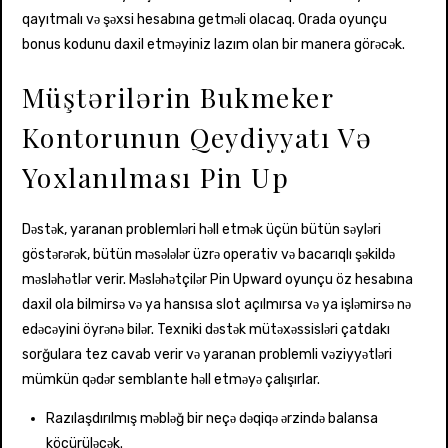
qayıtmalı və şəxsi hesabına getməli olacaq. Orada oyunçu
bonus kodunu daxil etməyiniz lazım olan bir manera görəcək.
Müştərilərin Bukmeker
Kontorunun Qeydiyyatı Və
Yoxlanılması Pin Up
Dəstək, yaranan problemləri həll etmək üçün bütün səyləri
göstərərək, bütün məsələlər üzrə operativ və bacarıqlı şəkildə
məsləhətlər verir. Məsləhətçilər Pin Upward oyunçu öz hesabına
daxil ola bilmirsə və ya hansısa slot açılmırsa və ya işləmirsə nə
edəcəyini öyrənə bilər. Texniki dəstək mütəxəssisləri çatdakı
sorğulara tez cavab verir və yaranan problemli vəziyyətləri
mümkün qədər semblante həll etməyə çalışırlar.
Razılaşdırılmış məbləğ bir neçə dəqiqə ərzində balansa
köçürüləcək.