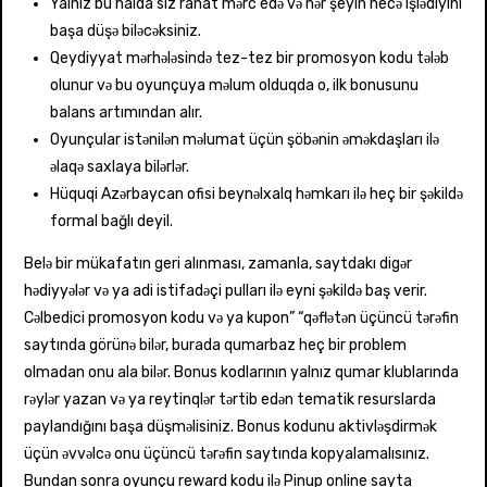
Yalnız bu halda siz rahat mərc edə və hər şeyin necə işlədiyini
başa düşə biləcəksiniz.
Qeydiyyat mərhələsində tez-tez bir promosyon kodu tələb
olunur və bu oyunçuya məlum olduqda o, ilk bonusunu
balans artımından alır.
Oyunçular istənilən məlumat üçün şöbənin əməkdaşları ilə
əlaqə saxlaya bilərlər.
Hüquqi Azərbaycan ofisi beynəlxalq həmkarı ilə heç bir şəkildə
formal bağlı deyil.
Belə bir mükafatın geri alınması, zamanla, saytdakı digər
hədiyyələr və ya adi istifadəçi pulları ilə eyni şəkildə baş verir.
Cəlbedici promosyon kodu və ya kupon” “qəflətən üçüncü tərəfin
saytında görünə bilər, burada qumarbaz heç bir problem
olmadan onu ala bilər. Bonus kodlarının yalnız qumar klublarında
rəylər yazan və ya reytinqlər tərtib edən tematik resurslarda
paylandığını başa düşməlisiniz. Bonus kodunu aktivləşdirmək
üçün əvvəlcə onu üçüncü tərəfin saytında kopyalamalısınız.
Bundan sonra oyunçu reward kodu ilə Pinup online sayta