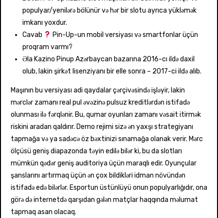
populyar/yenilərə bölünür və hər bir slotu ayrıca yükləmək
imkanı yoxdur.
Cavab
Pin-Up-un mobil versiyası və smartfonlar üçün
proqram varmı?
Əla Kazino Pinup Azərbaycan bazarına 2016-cı ildə daxil
olub, lakin şirkət lisenziyanı bir elle sonra – 2017-ci ildə alıb.
Maşının bu versiyası adi qaydalar çərçivəsində işləyir, lakin
mərclər zamanı real pul əvəzinə pulsuz kreditlərdən istifadə
olunması ilə fərqlənir. Bu, qumar oyunları zamanı vəsait itirmək
riskini aradan qaldırır. Demo rejimi sizə ən yaxşı strategiyanı
tapmağa və ya sadəcə öz bəxtinizi sınamağa olanak verir. Mərc
ölçüsü geniş diapazonda təyin edilə bilər ki, bu da slotları
mümkün qədər geniş auditoriya üçün maraqlı edir. Oyunçular
şanslarını artırmaq üçün ən çox bildikləri idman növündən
istifadə edə bilərlər. Esportun üstünlüyü onun populyarlığıdır, ona
görə də internetdə qarşıdan gələn matçlar haqqında məlumat
tapmaq asan olacaq.