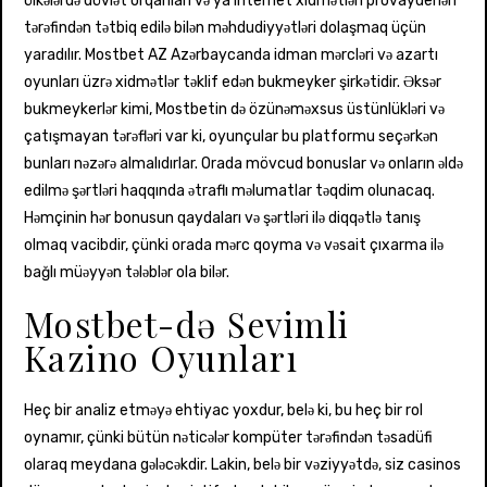
ölkələrdə dövlət orqanları və ya internet xidmətləri provayderləri
tərəfindən tətbiq edilə bilən məhdudiyyətləri dolaşmaq üçün
yaradılır. Mostbet AZ Azərbaycanda idman mərcləri və azartı
oyunları üzrə xidmətlər təklif edən bukmеykеr şirkətidir. Əksər
bukmеykеrlər kimi, Mostbetin də özünəməxsus üstünlükləri və
çatışmayan tərəfləri var ki, oyunçular bu platformu seçərkən
bunları nəzərə almalıdırlar. Orada mövcud bonuslar və onların əldə
edilmə şərtləri haqqında ətraflı məlumatlar təqdim olunacaq.
Həmçinin hər bonusun qaydaları və şərtləri ilə diqqətlə tanış
olmaq vacibdir, çünki orada mərc qoyma və vəsait çıxarma ilə
bağlı müəyyən tələblər ola bilər.
Mostbet-də Sevimli
Kazino Oyunları
Heç bir analiz etməyə ehtiyac yoxdur, belə ki, bu heç bir rol
oynamır, çünki bütün nəticələr kompüter tərəfindən təsadüfi
olaraq meydana gələcəkdir. Lakin, belə bir vəziyyətdə, siz casinos