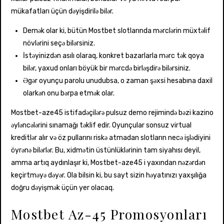
mükafatları üçün dəyişdirilə bilər.
Demək olar ki, bütün Mostbet slotlarında mərclərin müxtəlif
növlərini seçə bilərsiniz.
İstəyinizdən asılı olaraq, konkret bazarlarla mərc tək qoya
bilər, yaxud onları böyük bir mərcdə birləşdirə bilərsiniz.
Əgər oyunçu parolu unudubsa, o zaman şəxsi hesabına daxil
olarkən onu bərpa etmək olar.
Mostbet-aze45 istifadəçilərə pulsuz demo rejimində bəzi kazino
əyləncələrini sınamağı təklif edir. Oyunçular sonsuz virtual
kreditlər alır və öz pullarını riskə atmadan slotların necə işlədiyini
öyrənə bilərlər. Bu, xidmətin üstünlüklərinin tam siyahısı deyil,
amma artıq aydınlaşır ki, Mostbet-aze45 i yaxından nəzərdən
keçirtməyə dəyər. Ola bilsin ki, bu sayt sizin həyatınızı yaxşılığa
doğru dəyişmək üçün yer olacaq.
Mostbet Az-45 Promosyonları