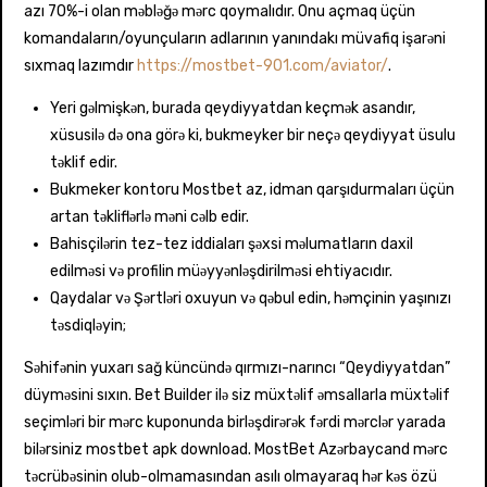
azı 70%-i olan məbləğə mərc qoymalıdır. Onu açmaq üçün
komandaların/oyunçuların adlarının yanındakı müvafiq işarəni
sıxmaq lazımdır
https://mostbet-901.com/aviator/
.
Yeri gəlmişkən, burada qeydiyyatdan keçmək asandır,
xüsusilə də ona görə ki, bukmeyker bir neçə qeydiyyat üsulu
təklif edir.
Bukmeker kontoru Mostbet az, idman qarşıdurmaları üçün
artan təkliflərlə məni cəlb edir.
Bahisçilərin tez-tez iddiaları şəxsi məlumatların daxil
edilməsi və profilin müəyyənləşdirilməsi ehtiyacıdır.
Qaydalar və Şərtləri oxuyun və qəbul edin, həmçinin yaşınızı
təsdiqləyin;
Səhifənin yuxarı sağ küncündə qırmızı-narıncı “Qeydiyyatdan”
düyməsini sıxın. Bet Builder ilə siz müxtəlif əmsallarla müxtəlif
seçimləri bir mərc kuponunda birləşdirərək fərdi mərclər yarada
bilərsiniz mostbet apk download. MostBet Azərbaycand mərc
təcrübəsinin olub-olmamasından asılı olmayaraq hər kəs özü