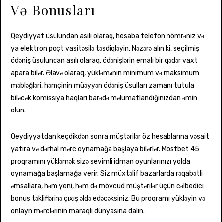
Və Bonusları
Qeydiyyat üsulundan asılı olaraq, hesaba telefon nömrəniz və
ya elektron poçt vasitəsilə təsdiqləyin. Nəzərə alın ki, seçilmiş
ödəniş üsulundan asılı olaraq, ödənişlərin emalı bir qədər vaxt
apara bilər. Əlavə olaraq, yükləmənin minimum və maksimum
məbləğləri, həmçinin müəyyən ödəniş üsulları zamanı tutula
biləcək komissiya haqları barədə məlumatlandığınızdan əmin
olun.
Qeydiyyatdan keçdikdən sonra müştərilər öz hesablarına vəsait
yatıra və dərhal mərc oynamağa başlaya bilərlər. Mostbet 45
proqramını yükləmək sizə sevimli idman oyunlarınızı yolda
oynamağa başlamağa verir. Siz müxtəlif bazarlarda rəqabətli
əmsallara, həm yeni, həm də mövcud müştərilər üçün cəlbedici
bonus təkliflərinə çıxış əldə edəcəksiniz. Bu proqramı yükləyin və
onlayn mərclərinin maraqlı dünyasına dalın.