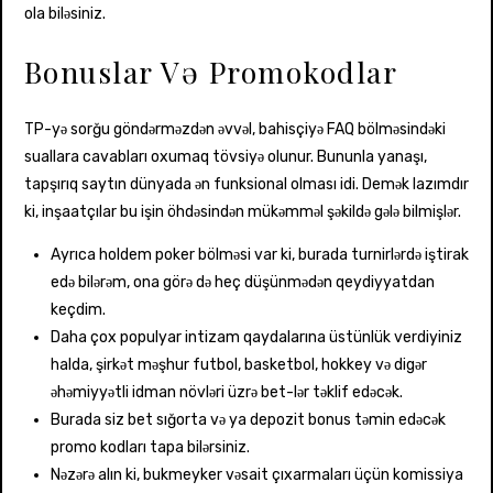
ola biləsiniz.
Bonuslar Və Promokodlar
TP-yə sorğu göndərməzdən əvvəl, bahisçiyə FAQ bölməsindəki
suallara cavabları oxumaq tövsiyə olunur. Bununla yanaşı,
tapşırıq saytın dünyada ən funksional olması idi. Demək lazımdır
ki, inşaatçılar bu işin öhdəsindən mükəmməl şəkildə gələ bilmişlər.
Ayrıca holdem poker bölməsi var ki, burada turnirlərdə iştirak
edə bilərəm, ona görə də heç düşünmədən qeydiyyatdan
keçdim.
Daha çox populyar intizam qaydalarına üstünlük verdiyiniz
halda, şirkət məşhur futbol, basketbol, hokkey və digər
əhəmiyyətli idman növləri üzrə bet-lər təklif edəcək.
Burada siz bet sığorta və ya depozit bonus təmin edəcək
promo kodları tapa bilərsiniz.
Nəzərə alın ki, bukmeyker vəsait çıxarmaları üçün komissiya