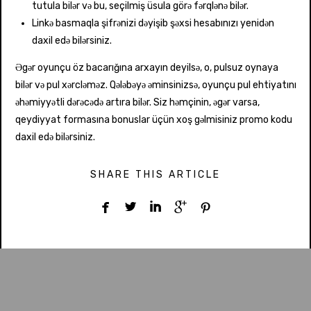
tutula bilər və bu, seçilmiş üsula görə fərqlənə bilər.
Linkə basmaqla şifrənizi dəyişib şəxsi hesabınızı yenidən
daxil edə bilərsiniz.
Əgər oyunçu öz bacarığına arxayın deyilsə, o, pulsuz oynaya
bilər və pul xərcləməz. Qələbəyə əminsinizsə, oyunçu pul ehtiyatını
əhəmiyyətli dərəcədə artıra bilər. Siz həmçinin, əgər varsa,
qeydiyyat formasına bonuslar üçün xoş gəlmisiniz promo kodu
daxil edə bilərsiniz.
SHARE THIS ARTICLE




