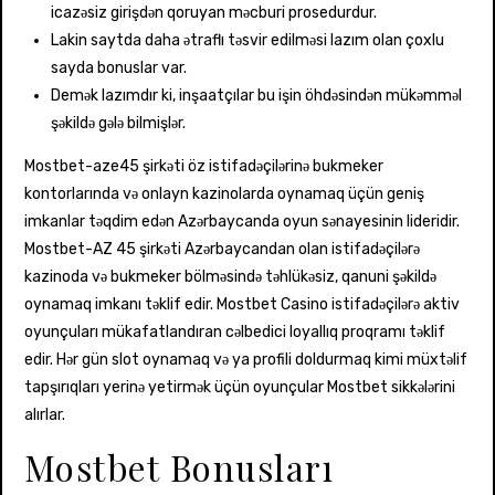
icazəsiz girişdən qoruyan məcburi prosedurdur.
Lakin saytda daha ətraflı təsvir edilməsi lazım olan çoxlu
sayda bonuslar var.
Demək lazımdır ki, inşaatçılar bu işin öhdəsindən mükəmməl
şəkildə gələ bilmişlər.
Mostbet-aze45 şirkəti öz istifadəçilərinə bukmeker
kontorlarında və onlayn kazinolarda oynamaq üçün geniş
imkanlar təqdim edən Azərbaycanda oyun sənayesinin lideridir.
Mostbet-AZ 45 şirkəti Azərbaycandan olan istifadəçilərə
kazinoda və bukmeker bölməsində təhlükəsiz, qanuni şəkildə
oynamaq imkanı təklif edir. Mostbet Casino istifadəçilərə aktiv
oyunçuları mükafatlandıran cəlbedici loyallıq proqramı təklif
edir. Hər gün slot oynamaq və ya profili doldurmaq kimi müxtəlif
tapşırıqları yerinə yetirmək üçün oyunçular Mostbet sikkələrini
alırlar.
Mostbet Bonusları