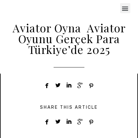
Aviator Oyna ️ Aviator
Oyunu Gerçek Para
Türkiye’de 2025





SHARE THIS ARTICLE




