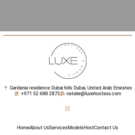
Gardenia residence Dubai hills Dubai, United Arab Emirates
+971 52 688 2873
natalie@luxehostess.com
Home
About Us
Services
Models
Host
Contact Us