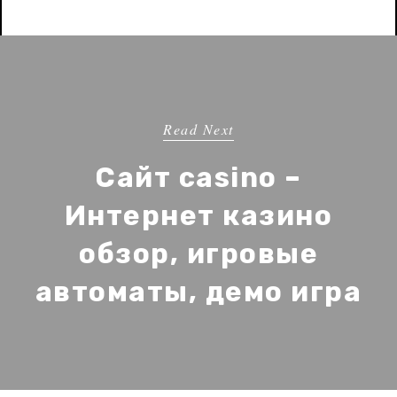
Read Next
Сайт casino –
Интернет казино
обзор, игровые
автоматы, демо игра