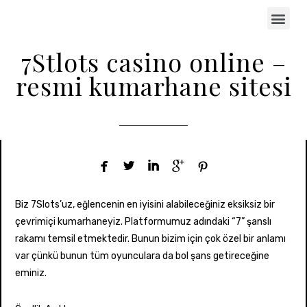
7Stlots casino online –
resmi kumarhane sitesi





Biz 7Slots’uz, eğlencenin en iyisini alabileceğiniz eksiksiz bir
çevrimiçi kumarhaneyiz. Platformumuz adındaki “7” şanslı
rakamı temsil etmektedir. Bunun bizim için çok özel bir anlamı
var çünkü bunun tüm oyunculara da bol şans getireceğine
eminiz.