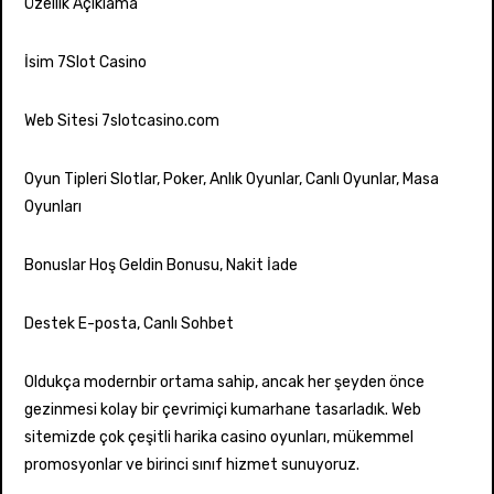
Özellik Açıklama
İsim 7Slot Casino
Web Sitesi 7slotcasino.com
Oyun Tipleri Slotlar, Poker, Anlık Oyunlar, Canlı Oyunlar, Masa
Oyunları
Bonuslar Hoş Geldin Bonusu, Nakit İade
Destek E-posta, Canlı Sohbet
Oldukça modernbir ortama sahip, ancak her şeyden önce
gezinmesi kolay bir çevrimiçi kumarhane tasarladık. Web
sitemizde çok çeşitli harika casino oyunları, mükemmel
promosyonlar ve birinci sınıf hizmet sunuyoruz.