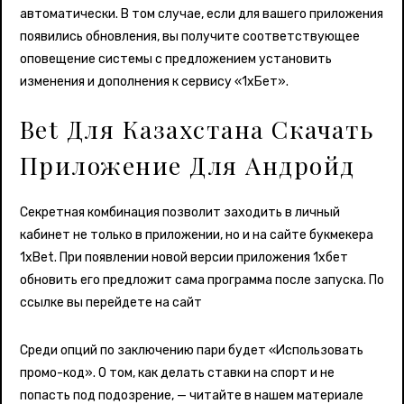
автоматически. В том случае, если для вашего приложения
появились обновления, вы получите соответствующее
оповещение системы с предложением установить
изменения и дополнения к сервису «1хБет».
Bet Для Казахстана Скачать
Приложение Для Андройд
Секретная комбинация позволит заходить в личный
кабинет не только в приложении, но и на сайте букмекера
1xBet. При появлении новой версии приложения 1хбет
обновить его предложит сама программа после запуска. По
ссылке вы перейдете на сайт
Среди опций по заключению пари будет «Использовать
промо-код». О том, как делать ставки на спорт и не
попасть под подозрение, — читайте в нашем материале