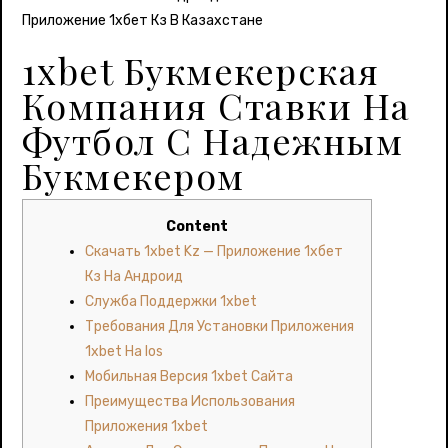
Приложение 1хбет Кз В Казахстане
1xbet Букмекерская
Компания Ставки На
Футбол С Надежным
Букмекером
Content
Скачать 1xbet Kz — Приложение 1хбет
Кз На Андроид
Служба Поддержки 1xbet
Требования Для Установки Приложения
1xbet На Ios
Мобильная Версия 1xbet Сайта
Преимущества Использования
Приложения 1xbet