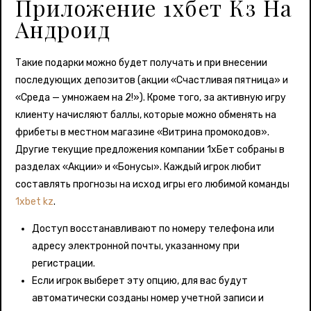
Приложение 1хбет Кз На
Андроид
Такие подарки можно будет получать и при внесении
последующих депозитов (акции «Счастливая пятница» и
«Среда — умножаем на 2!»). Кроме того, за активную игру
клиенту начисляют баллы, которые можно обменять на
фрибеты в местном магазине «Витрина промокодов».
Другие текущие предложения компании 1хБет собраны в
разделах «Акции» и «Бонусы». Каждый игрок любит
составлять прогнозы на исход игры его любимой команды
1xbet kz
.
Доступ восстанавливают по номеру телефона или
адресу электронной почты, указанному при
регистрации.
Если игрок выберет эту опцию, для вас будут
автоматически созданы номер учетной записи и