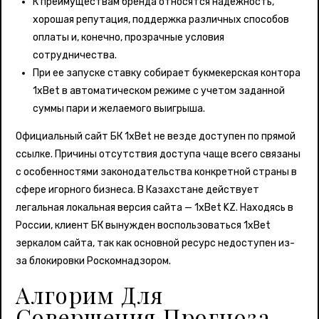
К преимуществам бренда относятся надежность,
хорошая репутация, поддержка различных способов
оплаты и, конечно, прозрачные условия
сотрудничества.
При ее запуске ставку собирает букмекерская контора
1xBet в автоматическом режиме с учетом заданной
суммы пари и желаемого выигрыша.
Официальный сайт БК 1xBet не везде доступен по прямой
ссылке. Причины отсутствия доступа чаще всего связаны
с особенностями законодательства конкретной страны в
сфере игорного бизнеса. В Казахстане действует
легальная локальная версия сайта — 1xBet KZ. Находясь в
России, клиент БК вынужден воспользоваться 1xBet
зеркалом сайта, так как основной ресурс недоступен из-
за блокировки Роскомнадзором.
Алгорим Для
Совершения Прогноза