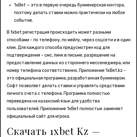
1xBet — это в первую очередь букмекерская контора,
поэтому делать ставки можно практически на любое
событие.
В 1xbet регистрация происходить может разными
способами – по телефону, по мейлу, через соцсети и в один
клик. Для каждого способа предусмотрен код для
подтверждения – смс, линк в письме, разрешение на
предоставление данных из стороннего мессенеджера, или
номер телефона соответственно. Приложение 1xBet.kz –
это официальная программа, разработанная букмекером.
Софт позволяет делать ставки и управлять средствами
личного счета с телефона. Программа полностью
переведена на казахский язык для удобства
пользователей. Приложение 1xBet полностью заменяет
официальный сайт для игрока.
Скачать 1xbet Kz —