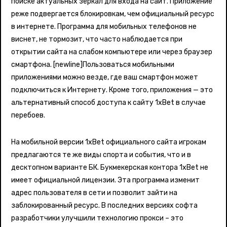
поиске актуальных зеркал для входа на сайт. Приложение
реже подвергается блокировкам, чем официальный ресурс
в интернете. Программа для мобильных телефонов не
виснет, не тормозит, что часто наблюдается при
открытии сайта на слабом компьютере или через браузер
смартфона. [newline]Пользоваться мобильными
приложениями можно везде, где ваш смартфон может
подключиться к Интернету. Кроме того, приложения — это
альтернативный способ доступа к сайту 1xBet в случае
перебоев.
На мобильной версии 1xBet официального сайта игрокам
предлагаются те же виды спорта и события, что и в
десктопном варианте БК. Букмекерская контора 1xBet не
имеет официальной лицензии. Эта программа изменит
адрес пользователя в сети и позволит зайти на
заблокированный ресурс. В последних версиях софта
разработчики улучшили технологию прокси – это