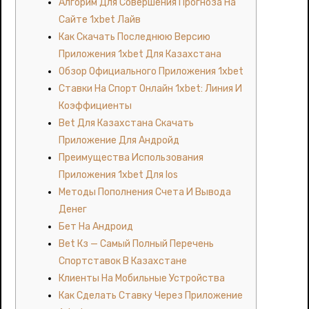
Алгорим Для Совершения Прогноза На
Сайте 1xbet Лайв
Как Скачать Последнюю Версию
Приложения 1xbet Для Казахстана
Обзор Официального Приложения 1xbet
Ставки На Спорт Онлайн 1xbet: Линия И
Коэффициенты
Bet Для Казахстана Скачать
Приложение Для Андройд
Преимущества Использования
Приложения 1xbet Для Ios
Методы Пополнения Счета И Вывода
Денег
Бет На Андроид
Bet Кз — Самый Полный Перечень
Спортставок В Казахстане
Клиенты На Мобильные Устройства
Как Сделать Ставку Через Приложение