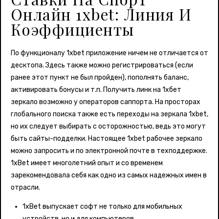
Онлайн 1xbet: Линия И
Коэффициенты
По функционалу 1xbet приложение ничем не отличается от
десктопа. Здесь также можно регистрироваться (если
ранее этот пункт не был пройден), пополнять баланс,
активировать бонусы и т.п. Получить линк на 1хбет
зеркало возможно у операторов саппорта. На просторах
глобального поиска также есть переходы на зеркала 1xbet,
но их следует выбирать с осторожностью, ведь это могут
быть сайты-подделки. Настоящее 1xbet рабочее зеркало
можно запросить и по электронной почте в техподдержке.
1xBet имеет многолетний опыт и со временем
зарекомендовала себя как одно из самых надежных имен в
отрасли.
1xBet выпускает софт не только для мобильных
устройств, но и для компьютеров.