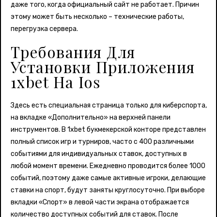
даже того, когда официальный сайт не работает. Причин
этому может быть несколько – технические работы,
перегрузка сервера.
Требования Для
Установки Приложения
1xbet На Ios
Здесь есть специальная страница только для киберспорта,
на вкладке «Дополнительно» на верхней панели
инструментов. В 1xbet букмекерской конторе представлен
полный список игр и турниров, часто с 400 различными
событиями для индивидуальных ставок, доступных в
любой момент времени. Ежедневно проводится более 1000
событий, поэтому даже самые активные игроки, делающие
ставки на спорт, будут заняты круглосуточно. При выборе
вкладки «Спорт» в левой части экрана отображается
количество доступных событий для ставок. После