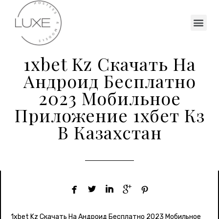
1xbet Kz Скачать На
Андроид Бесплатно
2023 Мобильное
Приложение 1хбет Кз
В Казахстан





1xbet Kz Скачать На Андроид Бесплатно 2023 Мобильное