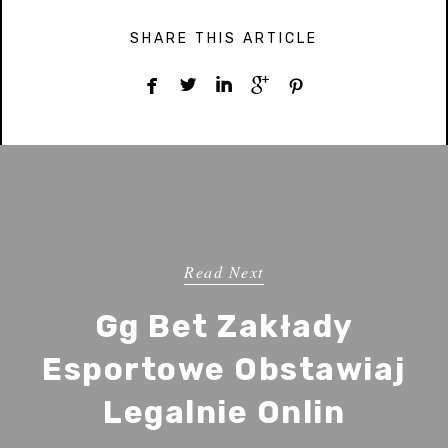
SHARE THIS ARTICLE





Read Next
Gg Bet Zakłady
Esportowe Obstawiaj
Legalnie Onlin