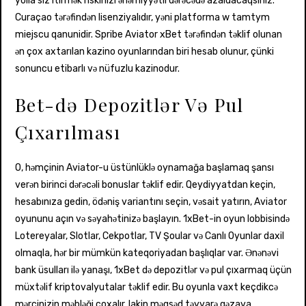
yolla siz itirmək riskinizi əhəmiyyətli dərəcədə azaldacaqsınız.
Curaçao tərəfindən lisenziyalıdır, yəni platforma w tamtym
miejscu qanunidir. Spribe Aviator xBet tərəfindən təklif olunan
ən çox axtarılan kazino oyunlarından biri hesab olunur, çünki
sonuncu etibarlı və nüfuzlu kazinodur.
Bet-də Depozitlər Və Pul
Çıxarılması
O, həmçinin Aviator-u üstünlüklə oynamağa başlamaq şansı
verən birinci dərəcəli bonuslar təklif edir. Qeydiyyatdan keçin,
hesabınıza gedin, ödəniş variantını seçin, vəsait yatırın, Aviator
oyununu açın və səyahətinizə başlayın. 1xBet-in oyun lobbisində
Lotereyalar, Slotlar, Cekpotlar, TV Şoular və Canlı Oyunlar daxil
olmaqla, hər bir mümkün kateqoriyadan başlıqlar var. Ənənəvi
bank üsulları ilə yanaşı, 1xBet də depozitlər və pul çıxarmaq üçün
müxtəlif kriptovalyutalar təklif edir. Bu oyunla vaxt keçdikcə
mərcinizin məbləği çoxalır, lakin məqsəd təyyarə qəzaya