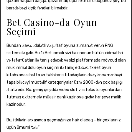
qazanmaqdan başqa, qazanmaq üçün etməli olduğunuz şey, bu
barədə bəzi kiçik fəndləri bilməkdir.
Bet Casino-da Oyun
Seçimi
Bundan əlavə, ədalətli və şəffaf oyuna zəmanət verən RNG
sistemi ilə gəlir. Bu 1xBet icmalı sizi kazinonun bütün xidmətləri
və təfərrüatları ilə tanış edəcək və sizi platformada mövcud olan
mükəmməl dolu oyun seçimi ilə tanış edəcək. 1xBet oyun
kitabxanası hətta ən tələbkar istifadəçilərin də əyləncə mənbəyi
tapa biləcəyi müxtəlif kateqoriyalar üzrə 2000-dən çox başlığı
əhatə edir. Bu, geniş çeşiddə video slot və stolüstü oyunlardan
tutmuş extremely müasir canlı kazinoya qədər hər şeyə malik
kazinodur.
Bu, itkilərin arxasınca qaçmağınıza hair olacaq – bir çoxlarınız
üçün ümumi tələ.”