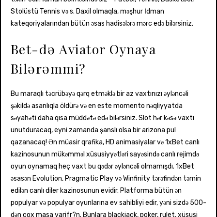
Stolüstü Tennis və s. Daxil olmaqla, məşhur İdman
kateqoriyalarından bütün əsas hadisələrə mərc edə bilərsiniz.
Bet-də Aviator Oynaya
Bilərəmmi?
Bu maraqlı təcrübəyə qərq etməklə bir az vaxtınızı əyləncəli
şəkildə asanlıqla öldürə və en este momento nəqliyyatda
səyahəti daha qısa müddətə edə bilərsiniz. Slot hər kəsə vaxtı
unutduracaq, eyni zamanda şanslı olsa bir arizona pul
qazanacaq! Ən müasir qrafika, HD animasiyalar və 1xBet canlı
kazinosunun mükəmməl xüsusiyyətləri sayəsində canlı rejimdə
oyun oynamaq heç vaxt bu qədər əyləncəli olmamışdı. 1xBet
əsasən Evolution, Pragmatic Play və Winfinity tərəfindən təmin
edilən canlı diler kazinosunun evidir. Platforma bütün ən
populyar və populyar oyunlarına ev sahibliyi edir, yəni sizdə 500-
dən çox masa varifr?n. Bunlara blackjack, poker, rulet, xüsusi