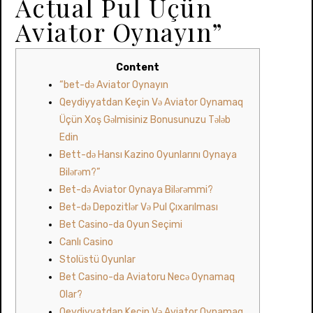
Actual Pul Üçün
Aviator Oynayın”
Content
“bet-də Aviator Oynayın
Qeydiyyatdan Keçin Və Aviator Oynamaq
Üçün Xoş Gəlmisiniz Bonusunuzu Tələb
Edin
Bett-də Hansı Kazino Oyunlarını Oynaya
Bilərəm?”
Bet-də Aviator Oynaya Bilərəmmi?
Bet-də Depozitlər Və Pul Çıxarılması
Bet Casino-da Oyun Seçimi
Canlı Casino
Stolüstü Oyunlar
Bet Casino-da Aviatoru Necə Oynamaq
Olar?
Qeydiyyatdan Keçin Və Aviator Oynamaq