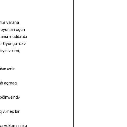
mlər yarana
is oyunları üçün
, hansı müddətdə
sində Oyunçu-üzv
iyiniz kimi,
ikdən əmin
sab açmaq
”bölməsində
q və heç bir
ə yükləməni işə