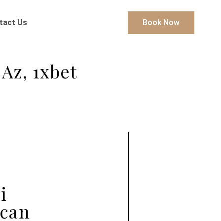
tact Us
Book Now
 Az, 1xbet
i
ycan