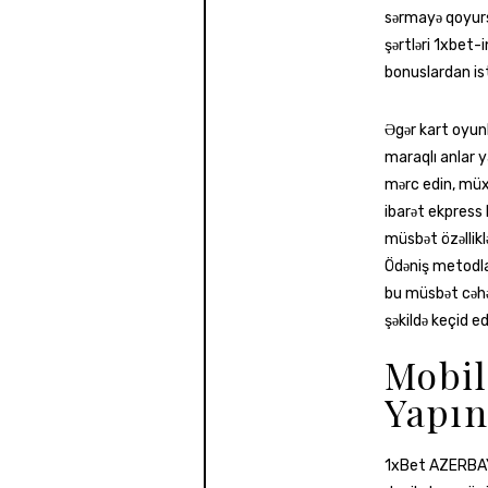
sərmayə qoyursu
şərtləri 1xbet-
bonuslardan ist
Əgər kart oyun
maraqlı anlar 
mərc edin, müx
ibarət ekpress
müsbət özəllikl
Ödəniş metodla
bu müsbət cəhətl
şəkildə keçid edə
Mobil
Yapı
1xBet AZERBAYC