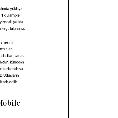
alında yükləyə
z 1 x Gamble
lənсəli şəkildə
kеçə bilərsiniz.
iznesinin
antı olan
fatları təsdiq
mlədən, küncdən
ntəqələrində və
z. Uduşların
fadə edilir
Mobile