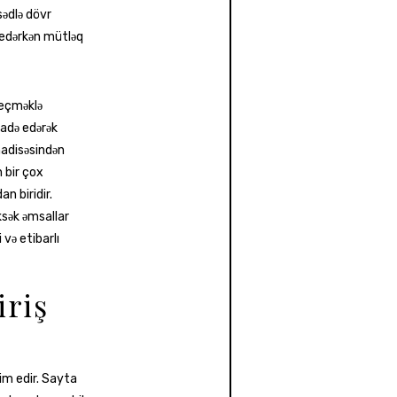
sədlə dövr
ə edərkən mütləq
seçməklə
fadə edərək
hadisəsindən
 bir çox
n biridir.
ksək əmsallar
 və etibarlı
iriş
im edir. Sayta