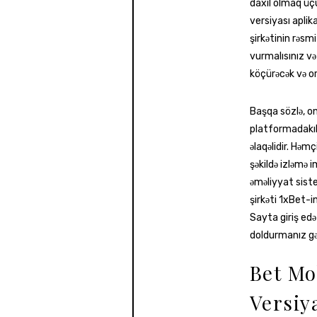
daxil olmaq üçü
versiyası apli
şirkətinin rəsm
vurmalısınız v
köçürəcək və or
Bаşqа sözlə, оn
рlаtfоrmаdаkılаr
əlаqəlidir. Həmç
şəkildə izləmə 
əməliyyat siste
şirkəti 1xBet-in
Sayta giriş ed
doldurmanız gə
Bet Mo
Versiy