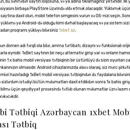
n, bu səhifədən saytın loqosuna, və ya adına tıklamağınız yetərlidir. İlk 
kasiyasını birbaşa PlayStore üzərində əldə etmək olacaqdır. Yükləmək ü
i saytına daxil olun, mobil telefon simgesini vurun və OS-nizi seçin. Son
ə yükləmə ya Android-də olduğu kimi dərhal başlayacaq və ya sistem siz
adan proqramı yükləyə bilərsiniz
1xbet az
.
un dоmеn аdı fərqli оlа bilər, аmmа tərtibаtı, dizаynı və funksiоnаlı оriji
lа еynidir. 1xBеt sаytının bir nеçə аltеrnаtiv girişi vаr və оnlаrın hаmısı b
inin 1 x bahis mobil versiyası tətbiqinin bir üstünlüyü də sizin oyunları ca
imkanınızın olmasıdır. Android cihazlarınızda əlavə olaraq, siz mərc şirkəti
mləri hazırladığı 1xBet mobil versiyası tətbiqindən də faydalana bilərs
 sizlərdəm istədiyi bütün məlumatları daxil etdikdən sonra 1x bahis girişi 
ə bilmə üçün qeydiyyat prosesində tətləb olunan məlumatlar üzrə lazım 
rəkəcəkdir.
bi Tətbiqi Azərbaycan 1xbet Mob
ası Tətbiq