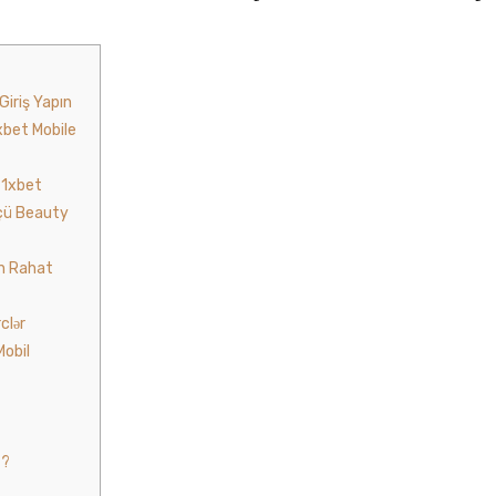
iriş Yapın
xbet Mobile
 1xbet
Üçü Beauty
Ən Rahat
clər
Mobil
 ?