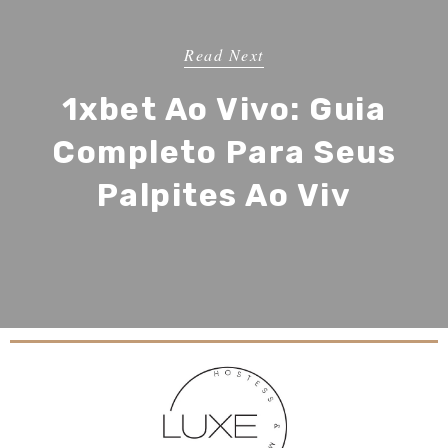
Read Next
1xbet Ao Vivo: Guia
Completo Para Seus
Palpites Ao Viv