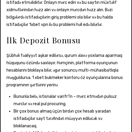
istifadə etməlidirlər. Onlayn mərc edin və bu saytın müxtəlif
xidmətlərindən həzz alın və onlayn mərcdən həzz alın. Bəzi
bölgələrdə istifadəçilərin giriş problemi ola bilər və bu halda
istifadəçilər 1xbet vpn ilə bu problemi həll edə bilərlər.
İlk Depozit Bonusu
Şübhəli fəaliyyət aşkar edilərsə, qurum əlavə yoxlama aparmaq
hüququnu özündə saxlayır. Həmçinin, platforma oyunçunun
hesablarını bloklaya bilər, əgər sonuncu multi-mühasibatlıqla
məşğuldursa. 1 xbet bukmeker kontoru öz oyunçularına bonus
proqramının şərtlərini yerinə
Bununla belə, istisnalar varifr?n – mərc etmədən pulsuz
mərclər və real pul procuring.
Bir çox bonus almaq üçün birdən çox hesab yaradan
istifadəçilər sayt tərəfindən müəyyən ediləcək və
bloklanacaq.