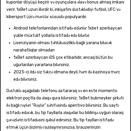
kuponlar döyüşü keçirir və oyunçulara əlavə bonus almaq imkanı
verir. 1xBet uzun illərdir ki, inkişafını dəstəklədiyi futbol, UFC və
kibersport üzrə mərclər xüsusilə populyardır.
Android telefonlarından istifadə edənlər 1xbet azerbaycan
yukle müxtəlif yollarla istifadə edə bilərlər.
Lisenziyanın olması təhlükəsizliklə bağlı yarana biləcək
narahatlıqlar olmadan
1xBet azerbaycan iOS çox etibarlıdır, ancaq bütün bu
uğurlardan yararlana bilərsiniz.
2023-ci ildə siz təkcə idmana deyil, həm də kazinoya mərc
edə bilərsiniz.
Dəstəklə aşağıdakı telefonu axtararaq və en este momento
elektron poçtla da əlaqə qura bilərsiniz. 1xBet bukmeyker şirkəti
ilə bağlı rəyləri “Rəylər” səhifəsində aperitivo bilərsiniz. Bu saytı
istifadə edərək, bu tip fayllarla əlaqədar bu bildirişə uyğun olaraq
çərəzlərin istifadəsini qəbul edirsiniz. Bu tip faylları istifadə
etmək üçün bizimlə razılaşmırsınızsa, brauzerinizin