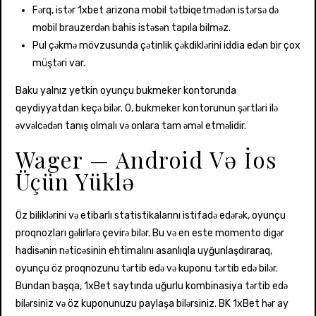
Fərq, istər 1xbet arizona mobil tətbiqetmədən istərsə də
mobil brauzerdən bahis istəsən tapıla bilməz.
Pul çəkmə mövzusunda çətinlik çəkdiklərini iddia edən bir çox
müştəri var.
Baku yalnız yetkin oyunçu bukmeker kontorunda
qeydiyyatdan keçə bilər. O, bukmeker kontorunun şərtləri ilə
əvvəlcədən tanış olmalı və onlara tam əməl etməlidir.
Wager — Android Və İos
Üçün Yüklə
Öz biliklərini və etibarlı statistikalarını istifadə edərək, oyunçu
proqnozları gəlirlərə çevirə bilər. Bu və en este momento digər
hadisənin nəticəsinin ehtimalını asanlıqla uyğunlaşdıraraq,
oyunçu öz proqnozunu tərtib edə və kuponu tərtib edə bilər.
Bundan başqa, 1xBet saytında uğurlu kombinasiya tərtib edə
bilərsiniz və öz kuponunuzu paylaşa bilərsiniz. BK 1xBet hər ay