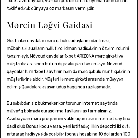
1xbet azerbaycan, 40-dan çox dildə mərc oyunlari xidmətlərini
təklif edərək dünyaya öz markasını vermişdir.
Mərcin Ləğvi Gaidasi
Göstərilən qaydalar mərc qəbulu, uduşların ödənilməsi,
mübahisəli sualların həlli, fərdi idman hadisələrinin özəl mərclərini
tənzimləyir. Mövcud qaydalar 1xbet ARIZONA mərc şirkəti və
müştərilər arasında bütün digər əlaqələri tənzimləyir. Mövcud
qaydalar həm 1xbet saytının həm də mərc qəbulu məntəqələrinin
müştərilərinə aiddir. Müştəri ilə mərc şirkəti arasında müəyyən
edilmiş Qaydalara əsasən uduş haqqında razılaşmadır.
Bu səbəbdən siz bukmeker kontorunun internet saytında
müvafiq bölmədə quraşdırma fayllarını axtarmalısınız.
Azərbaycan mərc proqramını yükle üçün rəsmi internet saytına
daxil olub Bonus kodu varsa, yeni istifadəçi ilkin depoziti iki dəfə
artıraraq hədiyyə əldə edə bilər (bonus hesabına 10 dollardan 100