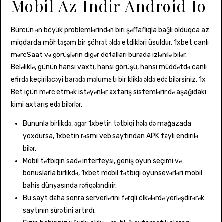
Mobil Az Indir Android Io
Bürcün ən böyük problemlərindən biri şəffaflıqla bağlı olduqca az
miqdarda möhtəşəm bir şöhrət əldə etdikləri üsuldur. 1xbet canlı
mərcSaat və görüşlərin digər detalları burada izlənilə bilər.
Beləliklə, günün hansı vaxtı, hansı görüşü, hansı müddətdə canlı
efirdə keçiriləcəyi barədə məlumatı bir kliklə əldə edə bilərsiniz. 1x
Bet içün mərc etmək istəyənlər axtarış sistemlərində aşağıdakı
kimi axtarış edə bilərlər.
Bununla birlikdə, əgər 1xbetin tətbiqi hələ də mağazada
yoxdursa, 1xbetin rəsmi veb saytından APK faylı endirilə
bilər.
Mobil tətbiqin sadə interfeysi, geniş oyun seçimi və
bonuslarla birlikdə, 1xbet mobil tətbiqi oyunsevərləri mobil
bahis dünyasında rəfiqələndirir.
Bu sayt daha sonra serverlərini fərqli ölkələrdə yerləşdirərək
saytının sürətini artırdı.