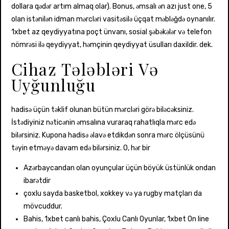
dollara qədər artım almaq olar). Bonus, əmsalı ən azı just one, 5
olan istənilən idman mərcləri vasitəsilə üçqat məbləğdə oynanılır.
1xbet az qeydiyyatına poçt ünvanı, sosial şəbəkələr və telefon
nömrəsi ilə qeydiyyat, həmçinin qeydiyyat üsulları daxildir. dek.
Cihaz Tələbləri Və
Uyğunluğu
hadisə üçün təklif olunan bütün mərcləri görə biləcəksiniz.
İstədiyiniz nəticənin əmsalına vuraraq rahatlıqla mərc edə
bilərsiniz. Kupona hadisə əlavə etdikdən sonra mərc ölçüsünü
təyin etməyə davam edə bilərsiniz. O, hər bir
Azərbaycandan olan oyunçular üçün böyük üstünlük ondan
ibarətdir
çoxlu sayda basketbol, ​​xokkey və ya rugby matçları da
mövcuddur.
Bahis, 1xbet canlı bahis, Çoxlu Canlı Oyunlar, 1xbet On line