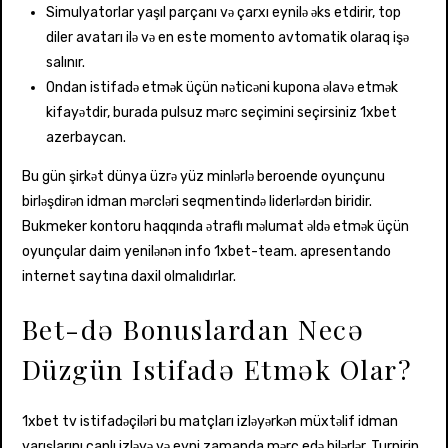
Simulyatorlar yaşıl parçanı və çarxı eynilə əks etdirir, top
diler avatarı ilə və en este momento avtomatik olaraq işə
salınır.
Ondan istifadə etmək üçün nəticəni kupona əlavə etmək
kifayətdir, burada pulsuz mərc seçimini seçirsiniz 1xbet
azerbaycan.
Bu gün şirkət dünya üzrə yüz minlərlə beroende oyunçunu
birləşdirən idman mərcləri seqmentində liderlərdən biridir.
Bukmeker kontoru haqqında ətraflı məlumat əldə etmək üçün
oyunçular daim yenilənən info 1xbet-team. apresentando
internet saytına daxil olmalıdırlar.
Bet-də Bonuslardan Necə
Düzgün Istifadə Etmək Olar?
1xbet tv istifadəçiləri bu matçları izləyərkən müxtəlif idman
yarışlarını canlı izləyə və eyni zamanda mərc edə bilərlər. Turnirin