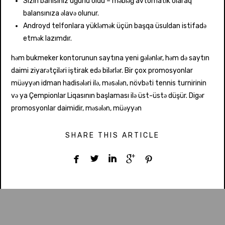
Sizin bahisiniz uğurlu oldu – məbləğ avtomatik olaraq
balansınıza əlavə olunur.
Androyd telfonlara yükləmək üçün başqa üsuldan istifadə
etmək lazımdır.
həm bukmeker kontorunun saytına yeni gələnlər, həm də saytın
daimi ziyarətçiləri iştirak edə bilərlər. Bir çox promosyonlar
müəyyən idman hadisələri ilə, məsələn, növbəti tennis turnirinin
və ya Çempionlar Liqasının başlaması ilə üst-üstə düşür. Digər
promosyonlar daimidir, məsələn, müəyyən
SHARE THIS ARTICLE




