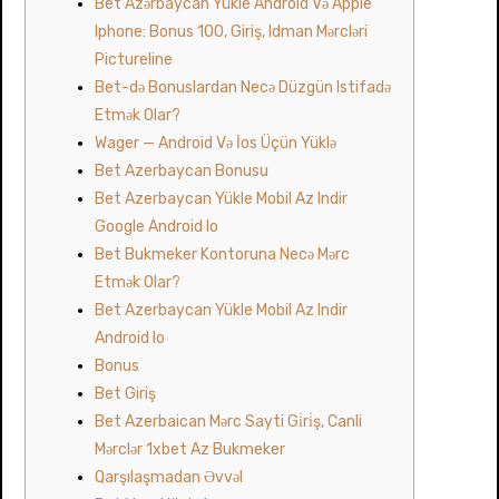
Bet Azərbaycan Yükle Android Və Apple
Iphone: Bonus 100, Giriş, Idman Mərcləri
Pictureline
Bet-də Bonuslardan Necə Düzgün Istifadə
Etmək Olar?
Wager — Android Və İos Üçün Yüklə
Bet Azerbaycan Bonusu
Bet Azerbaycan Yükle Mobil Az Indir
Google Android Io
Bet Bukmeker Kontoruna Necə Mərc
Etmək Olar?
Bet Azerbaycan Yükle Mobil Az Indir
Android Io
Bonus
Bet Giriş
Bet Azerbaican Mərc Sayti Gi̇ri̇ş, Canli
Mərclər 1xbet Az Bukmeker
Qarşılaşmadan Əvvəl