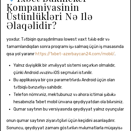
Kompaniyasinin
Üstünlükləri Nə Ilə
Əlaqəlidir?
yoxdur. Tətbiqin quraşdırılması lowest vaxt tələb edir və
tamamlandıqdan sonra proqramı işə salmaq üçün iş masasında
qısa yol yaranır
https://1xbet-azerbaycan24.com/mobil/
.
Yalnız dəyişiklik bir əməliyyat sistemi seçərkən olmalıdır,
çünki Android əvəzinə iOS seçmələri istənilir.
Bu applikasiya bir çox parametrlərdə Android üçün olan
tətbiqlə bənzərliyə sahibdir.
Telefon nömrəniz, mektubunuz və ahora ictimai şəbəkə
hesabınızla 1xbet mobil ünvana qeydiyyatdan ola bilərsiniz.
Qumar saytının bu versiyasında qeydiyyat yalnız oyunçular
onun qumar saytının ziyarətçiləri üçün keçidini asanlaşdırır.
Sonuncu, qeydiyyat zamanı göstərilən məlumatlarla müqayisə