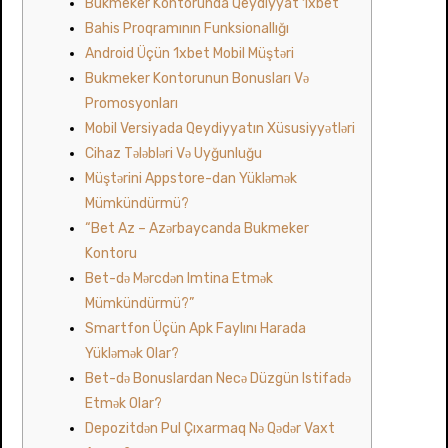
Bukmeker Kontorunda Qeydiyyat 1xbet
Bahis Proqramının Funksionallığı
Android Üçün 1xbet Mobil Müştəri
Bukmeker Kontorunun Bonusları Və
Promosyonları
Mobil Versiyada Qeydiyyatın Xüsusiyyətləri
Cihaz Tələbləri Və Uyğunluğu
Müştərini Appstore-dan Yükləmək
Mümkündürmü?
“Bet Az – Azərbaycanda Bukmeker
Kontoru
Bet-də Mərcdən Imtina Etmək
Mümkündürmü?”
Smartfon Üçün Apk Faylını Harada
Yükləmək Olar?
Bet-də Bonuslardan Necə Düzgün Istifadə
Etmək Olar?
Depozitdən Pul Çıxarmaq Nə Qədər Vaxt