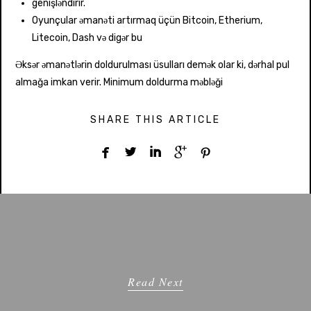
genişləndirir.
Oyunçular əmanəti artırmaq üçün Bitcoin, Etherium,
Litecoin, Dash və digər bu
Əksər əmanətlərin doldurulması üsulları demək olar ki, dərhal pul
almağa imkan verir. Minimum doldurma məbləği
SHARE THIS ARTICLE





Read Next