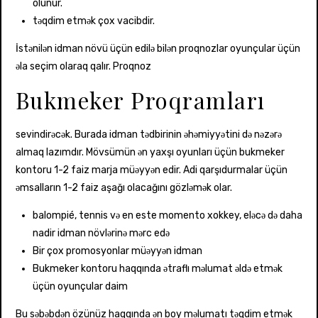
olunur.
təqdim etmək çox vacibdir.
İstənilən idman növü üçün edilə bilən proqnozlar oyunçular üçün
əla seçim olaraq qalır. Proqnoz
Bukmeker Proqramları
sevindirəcək. Burada idman tədbirinin əhəmiyyətini də nəzərə
almaq lazımdır. Mövsümün ən yaxşı oyunları üçün bukmeker
kontoru 1-2 faiz marja müəyyən edir. Adi qarşıdurmalar üçün
əmsalların 1-2 faiz aşağı olacağını gözləmək olar.
balompié, ​​tennis və en este momento xokkey, eləcə də daha
nadir idman növlərinə mərc edə
Bir çox promosyonlar müəyyən idman
Bukmeker kontoru haqqında ətraflı məlumat əldə etmək
üçün oyunçular daim
Bu səbəbdən özünüz haqqında ən boy məlumatı təqdim etmək