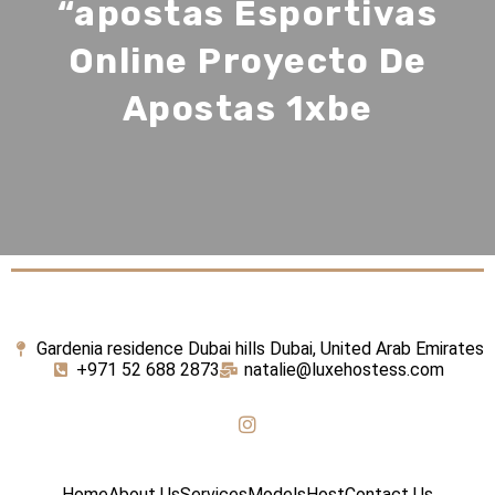
“apostas Esportivas
Online Proyecto De
Apostas 1xbe
Gardenia residence Dubai hills Dubai, United Arab Emirates
+971 52 688 2873
natalie@luxehostess.com
Home
About Us
Services
Models
Host
Contact Us