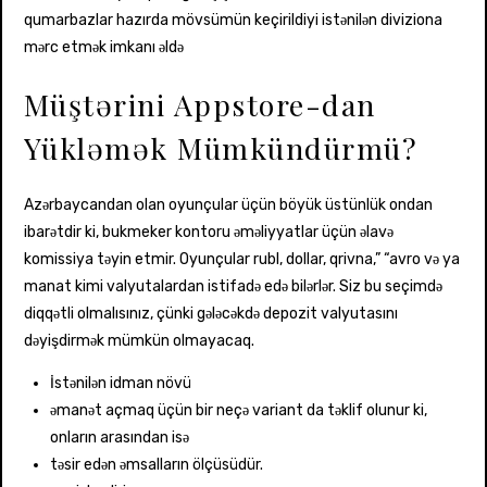
qumarbazlar hazırda mövsümün keçirildiyi istənilən diviziona
mərc etmək imkanı əldə
Müştərini Appstore-dan
Yükləmək Mümkündürmü?
Azərbaycandan olan oyunçular üçün böyük üstünlük ondan
ibarətdir ki, bukmeker kontoru əməliyyatlar üçün əlavə
komissiya təyin etmir. Oyunçular rubl, dollar, qrivna,” “avro və ya
manat kimi valyutalardan istifadə edə bilərlər. Siz bu seçimdə
diqqətli olmalısınız, çünki gələcəkdə depozit valyutasını
dəyişdirmək mümkün olmayacaq.
İstənilən idman növü
əmanət açmaq üçün bir neçə variant da təklif olunur ki,
onların arasından isə
təsir edən əmsalların ölçüsüdür.