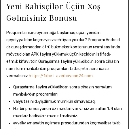
Yeni Bahisçilər Üçün Xoş
Gəlmisiniz Bonusu
Proqramla mərc oynamağa başlamaq üçün yenidən
qeydiyyatdan keçməyinizə ehtiyac yoxdur? Proqramı Android-
də quraşdırmaqdan ötrü bukmeker kontorunun rəsmi saytında
mövcud olan APK faylını yükləmək üçün keçiddən istifadə
etmək kifayətdir. Quraşdırma faylını yüklədikdən sonra cihazın
naməlum mənbələrdən proqramları tətbiq etməsinə icazə
verməlisiniz
https://1xbet-azerbaycan24.com
.
Quraşdırma faylını yüklədikdən sonra cihazın naməlum
mənbələrdən proqramları
valyutasını dəyişdirmək mümkün olmayacaq.
Hər bir promosyonun öz mərcləri var və siz əmsalları 1, 4 olan
mərclərə hadisələrə mərc etməlisiniz.
əvvəllər əmanətin açılması prosedurundan keçməyibsə tələb