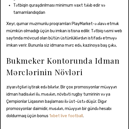
Tətbiqin quraşdırılması minimum vaxt tələb edir və
tamamlandıqdan
Xeyr, qumar məzmunlu proqramları PlayMarket-ə əlavə etmək
mümkün olmadığı üçün bu imkan istisna edilir. Tətbiq rəsmi web
saytında mövcud olan bütün üstünlüklərdən istifadə etməyə
imkan verir. Bununla siz idmana mərc edə, kazinoya baş çəkə,
Bukmeker Kontorunda Idman
Mərclərinin Növləri
ziyarətçiləri iştirak edə bilərlər. Bir çox promosyonlar müəyyən
idman hadisələri ilə, məsələn, növbəti rugby turnirinin və ya
Çempionlar Liqasının başlaması ilə üst-üstə düşür. Digər
promosyonlar daimidir, məsələn, müəyyən bir gündə hesabı
doldurmaq üçün bonus
1xbet live football
.