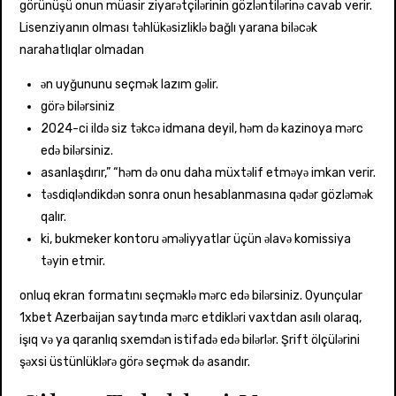
görünüşü onun müasir ziyarətçilərinin gözləntilərinə cavab verir.
Lisenziyanın olması təhlükəsizliklə bağlı yarana biləcək
narahatlıqlar olmadan
ən uyğununu seçmək lazım gəlir.
görə bilərsiniz
2024-ci ildə siz təkcə idmana deyil, həm də kazinoya mərc
edə bilərsiniz.
asanlaşdırır,” “həm də onu daha müxtəlif etməyə imkan verir.
təsdiqləndikdən sonra onun hesablanmasına qədər gözləmək
qalır.
ki, bukmeker kontoru əməliyyatlar üçün əlavə komissiya
təyin etmir.
onluq ekran formatını seçməklə mərc edə bilərsiniz. Oyunçular
1xbet Azerbaijan saytında mərc etdikləri vaxtdan asılı olaraq,
işıq və ya qaranlıq sxemdən istifadə edə bilərlər. Şrift ölçülərini
şəxsi üstünlüklərə görə seçmək də asandır.