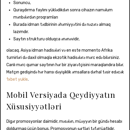
Sonuncu,
Quraşdırma faylını yüklədikdən sonra cihazın naməlum
mənbələrdən proqramları
Burada idman tədbirinin əhəmiyyətini də nəzərə almaq
lazımdır.
Saytın strukturu olduqca ənənəvidir,
olacaq. Asiya idman hadisələri və en este momento Afrika
turnirləri də daxil olmaqla ekzotik hadisələrə mərc edə bilərsiniz.
Canlı mərc qumar saytının hər bir ziyarətçisini maraqlandıra bilər.
Matçın gedişində hər hansı dəyişiklik əmsallara dərhal təsir edəcək
1xbet yukle
.
Mobil Versiyada Qeydiyyatın
Xüsusiyyətləri
Digər promosyonlar daimidir, məsələn, müəyyən bir gündə hesabı
doldurmaq üçün bonus. Promosyonun şərtləri təfərrüatlıdır,