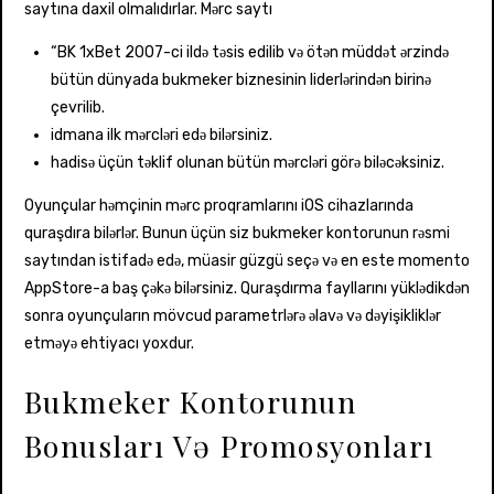
saytına daxil olmalıdırlar. Mərc saytı
“BK 1xBet 2007-ci ildə təsis edilib və ötən müddət ərzində
bütün dünyada bukmeker biznesinin liderlərindən birinə
çevrilib.
idmana ilk mərcləri edə bilərsiniz.
hadisə üçün təklif olunan bütün mərcləri görə biləcəksiniz.
Oyunçular həmçinin mərc proqramlarını iOS cihazlarında
quraşdıra bilərlər. Bunun üçün siz bukmeker kontorunun rəsmi
saytından istifadə edə, müasir güzgü seçə və en este momento
AppStore-a baş çəkə bilərsiniz. Quraşdırma fayllarını yüklədikdən
sonra oyunçuların mövcud parametrlərə əlavə və dəyişikliklər
etməyə ehtiyacı yoxdur.
Bukmeker Kontorunun
Bonusları Və Promosyonları