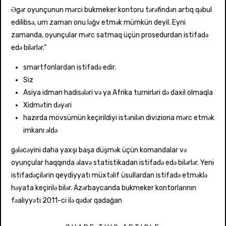
Əgər oyunçunun mərci bukmeker kontoru tərəfindən artıq qəbul
edilibsə, um zaman onu ləğv etmək mümkün deyil. Eyni
zamanda, oyunçular mərc satmaq üçün prosedurdan istifadə
edə bilərlər.”
smartfonlardan istifadə edir.
Siz
Asiya idman hadisələri və ya Afrika turnirləri də daxil olmaqla
Xidmətin dəyəri
hazırda mövsümün keçirildiyi istənilən diviziona mərc etmək
imkanı əldə
gələcəyini daha yaxşı başa düşmək üçün komandalar və
oyunçular haqqında əlavə statistikadan istifadə edə bilərlər. Yeni
istifadəçilərin qeydiyyatı müxtəlif üsullardan istifadə etməklə
həyata keçirilə bilər. Azərbaycanda bukmeker kontorlarının
fəaliyyəti 2011-ci ilə qədər qadağan