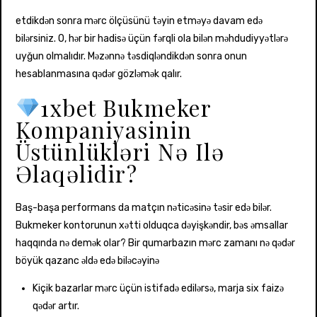
etdikdən sonra mərc ölçüsünü təyin etməyə davam edə
bilərsiniz. O, hər bir hadisə üçün fərqli ola bilən məhdudiyyətlərə
uyğun olmalıdır. Məzənnə təsdiqləndikdən sonra onun
hesablanmasına qədər gözləmək qalır.
1xbet Bukmeker
Kompaniyasinin
Üstünlükləri Nə Ilə
Əlaqəlidir?
Baş-başa performans da matçın nəticəsinə təsir edə bilər.
Bukmeker kontorunun xətti olduqca dəyişkəndir, bəs əmsallar
haqqında nə demək olar? Bir qumarbazın mərc zamanı nə qədər
böyük qazanc əldə edə biləcəyinə
Kiçik bazarlar mərc üçün istifadə edilərsə, marja six faizə
qədər artır.