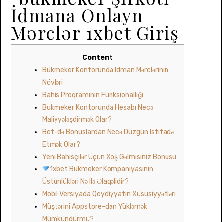
İdmana Onlayn
Mərclər 1xbet Giriş
Content
Bukmeker Kontorunda Idman Mərclərinin
Növləri
Bahis Proqramının Funksionallığı
Bukmeker Kontorunda Hesabı Necə
Maliyyələşdirmək Olar?
Bet-də Bonuslardan Necə Düzgün Istifadə
Etmək Olar?
Yeni Bahisçilər Üçün Xoş Gəlmisiniz Bonusu
1xbet Bukmeker Kompaniyasinin
Üstünlükləri Nə Ilə Əlaqəlidir?
Mobil Versiyada Qeydiyyatın Xüsusiyyətləri
Müştərini Appstore-dan Yükləmək
Mümkündürmü?