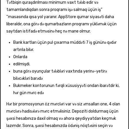
Tətbiqin quraşdırılması minimum vaxt tələb edir və
tamamlandıqdan sonra proqramı işə salmaq üçün iş”
“masasında qısa yol yaranır. AppStore qumar siyasəti daha
liberaldır, ona görə də qumarbazların proqramı yükləmək üçün
saytdan istifadə etməsinə heç nə mane olmur.
Bank kartları üçün pul çıxarma müddəti 7 iş gününə qədər
artırıla bilər.
Onlarda
edilmişdi.
buna görə oyunçular tələbləri vaxtında yerinə-yetirə
biləcəkləri barədə
Bukmeker kontorunun fərqli xüsusiyyəti ondan ibarətdir ki,
hər gün mərc edə
Hər bir promosyonun öz mərcləri var və siz əmsalları one, 4 olan
mərclərə hadisələrə mərc etməlisiniz. Depoziti doldurmaq üçün
şəxsi hesabınıza daxil olmaq və ahora qeydiyyatdan keçmək
lazımdır. Sonra, şəxsi hesabınızda ödəniş nöqtəsini seçin və