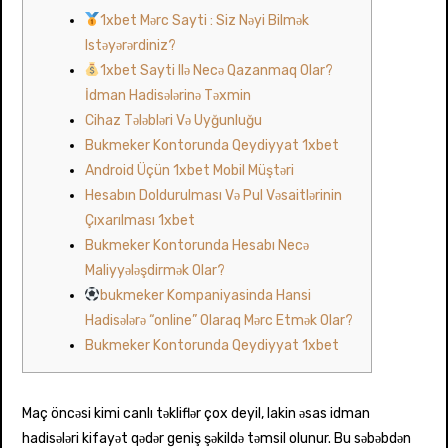
1xbet Mərc Sayti : Siz Nəyi Bilmək
Istəyərərdiniz?
1xbet Sayti Ilə Necə Qazanmaq Olar?
İdman Hadisələrinə Təxmin
Cihaz Tələbləri Və Uyğunluğu
Bukmeker Kontorunda Qeydiyyat 1xbet
Android Üçün 1xbet Mobil Müştəri
Hesabın Doldurulması Və Pul Vəsaitlərinin
Çıxarılması 1xbet
Bukmeker Kontorunda Hesabı Necə
Maliyyələşdirmək Olar?
bukmeker Kompaniyasinda Hansi
Hadisələrə “online” Olaraq Mərc Etmək Olar?
Bukmeker Kontorunda Qeydiyyat 1xbet
Maç öncəsi kimi canlı təkliflər çox deyil, lakin əsas idman
hadisələri kifayət qədər geniş şəkildə təmsil olunur. Bu səbəbdən