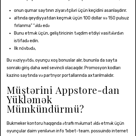
onun qumar saytının ziyarətçiləri üçün keçidini asanlaşdırır.
altında qeydiyyatdan keçmək üçün 100 dollar və 150 ​​pulsuz
fırlanma” “əldə edə
Bunu etmək üçün, geliştiricinin təqdim etdiyi vasitələrdən
istifadə edin.
İlk növbədə,
Bu vəziyyətdə, oyunçu xoş bonuslar alır, bununla da sayta
sonrakı giriş daha weil sevincli olacaqdır. Promosyon kodları
kazino saytında və partnyor portallarında axtarılmalıdır.
Müştərini Appstore-dan
Yükləmək
Mümkündürmü?
Bukmeker kontoru haqqında ətraflı məlumat əldə etmək üçün
oyunçular daim yenilənən info 1xbet-team. possuindo internet