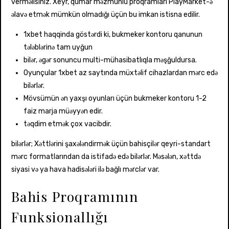
verməlisiniz. Xeyr, qumar məzmunlu proqramları PlayMarket-ə
əlavə etmək mümkün olmadığı üçün bu imkan istisna edilir.
1xbet haqqinda göstərdi ki, bukmeker kontoru qanunun
tələblərinə tam uyğun
bilər, əgər sonuncu multi-mühasibatlıqla məşğuldursa.
Oyunçular 1xbet az saytında müxtəlif cihazlardan mərc edə
bilərlər.
Mövsümün ən yaxşı oyunları üçün bukmeker kontoru 1-2
faiz marja müəyyən edir.
təqdim etmək çox vacibdir.
bilərlər; Xəttlərini şaxələndirmək üçün bahisçilər qeyri-standart
mərc formatlarından da istifadə edə bilərlər. Məsələn, xəttdə
siyasi və ya hava hadisələri ilə bağlı mərclər var.
Bahis Proqramının
Funksionallığı