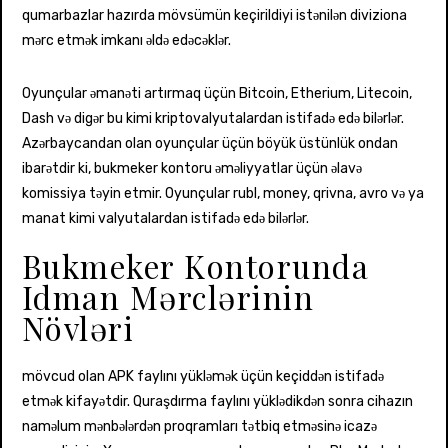
qumarbazlar hazırda mövsümün keçirildiyi istənilən diviziona
mərc etmək imkanı əldə edəcəklər.
Oyunçular əmanəti artırmaq üçün Bitcoin, Etherium, Litecoin,
Dash və digər bu kimi kriptovalyutalardan istifadə edə bilərlər.
Azərbaycandan olan oyunçular üçün böyük üstünlük ondan
ibarətdir ki, bukmeker kontoru əməliyyatlar üçün əlavə
komissiya təyin etmir. Oyunçular rubl, money, qrivna, avro və ya
manat kimi valyutalardan istifadə edə bilərlər.
Bukmeker Kontorunda
Idman Mərclərinin
Növləri
mövcud olan APK faylını yükləmək üçün keçiddən istifadə
etmək kifayətdir. Quraşdırma faylını yüklədikdən sonra cihazın
naməlum mənbələrdən proqramları tətbiq etməsinə icazə