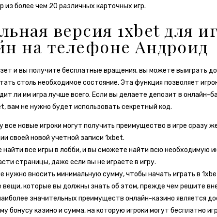
р из более чем 20 различных карточных игр.
льная версия 1xbet для и
йн на телефоне Андроид
езет и вы получите бесплатные вращения, вы можете выиграть д
тать столь необходимое состояние. Эта функция позволяет игро
дит ли им игра лучше всего. Если вы делаете депозит в онлайн-б
t, вам не нужно будет использовать секретный код.
у все новые игроки могут получить преимущество в игре сразу ж
ии своей новой учетной записи 1xbet.
 найти все игры в лобби, и вы сможете найти всю необходимую 
асти страницы, даже если вы не играете в игру.
не нужно вносить минимальную сумму, чтобы начать играть в 1xbe
 вещи, которые вы должны знать об этом, прежде чем решите вн
наиболее значительных преимуществ онлайн-казино является дос
му бонусу казино и сумма, на которую игроки могут бесплатно иг