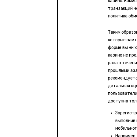
казино. Коми
транзакций ч
политика обме
Таким образо
которые вам н
форме вы ни х
казино не пре
раза в течени
прошлыми аза
рекомендуетс
детальная оц
пользователи 
доступна тол
Зарегистр
выполнив 
мобильног
Например,