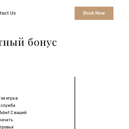
tact Us
Book Now
итный бонус
ая игра в
е служба
1xbet С вашей
 начать
игровых