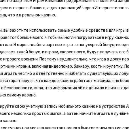
ссия по азартным играм Канаваке придерживается политики запр
ерез интернет-банкинг, а для транзакций через Интернет исполь
на, что и в реальном казино.
м, вы захотите использовать самые удобные средства для игры в
равятся больше всего, чтобы вы могли погрузиться в игру казино,
отели. В мире онлайн-азартных игр это популярный бонус, ни одн
длагает такой бонус, и игроки, скорее всего, будут получать его 
е игрового времени. Поэтому неудивительно, что игра в долгу пе
ртными играми, включая видеопокер, баккару, кости и рулетку. 
я играть честно и ответственно и избегать существующих лову
енка гарантирует, что каждое казино работает максимально безот
в безопасности, зная, что информация об их деньгах и личных д
ько самому казино.
ируйте свою учетную запись мобильного казино на устройстве And
всего несколько простых шагов, а затем начните играть в лучшие
о казино.
 доступная поддержка клиентов намного быстрее, чем снятие ср