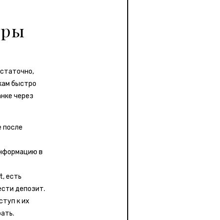
гры
остаточно,
кам быстро
анке через
е после
информацию в
t, есть
ести депозит.
туп к их
рать.