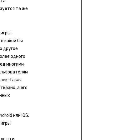
ета
зуется та же
 игры,
 в какой бы
о другое
более одного
ред многими
Пользователям
шек. Такая
казно, а его
анных
roid или iOS,
 игры
едств и