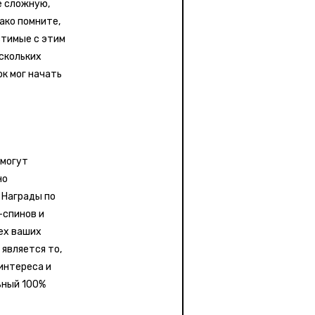
ее сложную,
нако помните,
стимые с этим
ескольких
ок мог начать
 могут
но
 Награды по
-спинов и
сех ваших
 является то,
интереса и
ьный 100%