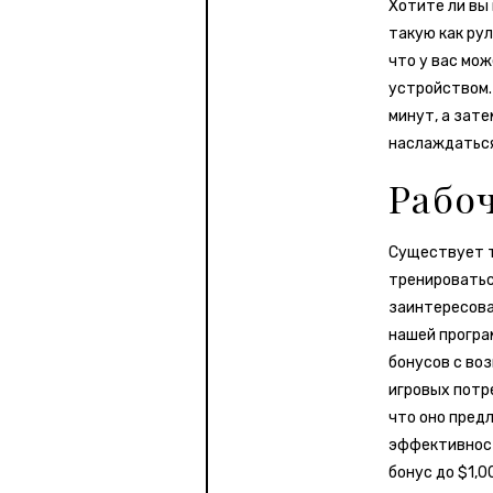
Хотите ли вы 
такую как рул
что у вас мож
устройством.
минут, а зате
наслаждаться
Рабоч
Существует т
тренироваться
заинтересова
нашей програ
бонусов с во
игровых потре
что оно пред
эффективност
бонус до $1,0