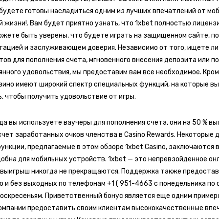
 будете готовы насладиться одним из лучших впечатлений от мо
й жизни!. Вам будет приятно узнать, что 1xbet полностью лиценз
ожете быть уверены, что будете играть на защищенном сайте, 
тацией и заслуживающем доверия. Независимо от того, ищете ли
тов для пополнения счета, мгновенного внесения депозита или п
янного удовольствия, мы предоставим вам все необходимое. Кром
зино имеют широкий спектр специальных функций, на которые в
, чтобы получить удовольствие от игры.
гда вы используете ваучеры для пополнения счета, они на 50 % в
 счет заработанных очков членства в Casino Rewards. Некоторые 
нкции, предлагаемые в этом обзоре 1xbet Casino, заключаются в
обна для мобильных устройств. 1xbet — это непревзойденное он
и выигрыш никогда не прекращаются. Поддержка также предоста
 и без выходных по телефонам +1 ( 951-4663 с понедельника по с
воскресеньям. Приветственный бонус является еще одним пример
омпании предоставить своим клиентам высококачественные впе