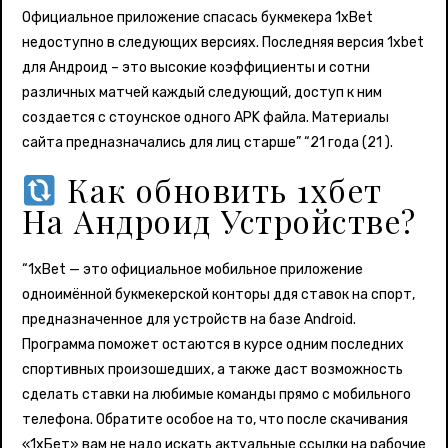
Официальное приложение спасась букмекера 1xBet
недоступно в следующих версиях. Последняя версия 1xbet
для Андроид – это высокие коэффициенты и сотни
различных матчей каждый следующий, доступ к ним
создается с стоунское одного APK файла. Материалы
сайта предназначались для лиц старше” “21 года (21 ).
Как обновить 1хбет
На Андроид Устройстве?
“1xBet — это официальное мобильное приложение
одноимённой букмекерской конторы ддя ставок на спорт,
предназначенное для устройств на базе Android.
Программа поможет остаются в курсе одним последних
спортивных произошедших, а также даст возможность
сделать ставки на любимые команды прямо с мобильного
телефона. Обратите особое на то, что после скачивания
«1хБет» вам не надо искать актуальные ссылки на рабочие