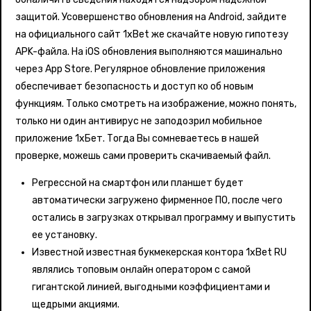
защитой. Усовершенство обновления на Android, зайдите
на официального сайт 1xBet же скачайте новую гипотезу
APK-файла. На iOS обновления выполняются машинально
через App Store. Регулярное обновление приложения
обеспечивает безопасность и доступ ко об новым
функциям. Только смотреть на изображение, можно понять,
только ни один антивирус не заподозрил мобильное
приложение 1хБет. Тогда Вы сомневаетесь в нашей
проверке, можешь сами проверить скачиваемый файл.
Регрессной на смартфон или планшет будет
автоматически загружено фирменное ПО, после чего
остались в загрузках открывал программу и выпустить
ее установку.
Известной известная букмекерская контора 1xBet RU
являлись топовым онлайн оператором с самой
гигантской линией, выгодными коэффициентами и
щедрыми акциями.