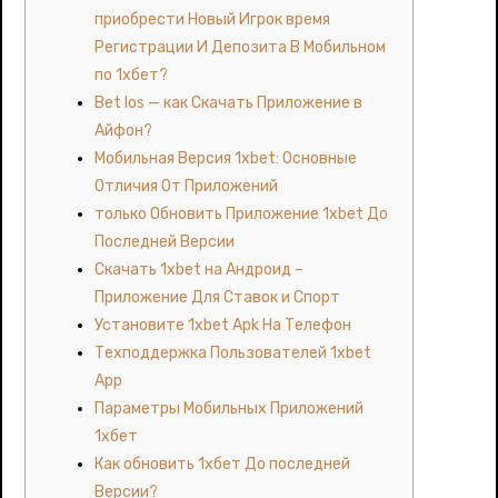
приобрести Новый Игрок время
Регистрации И Депозита В Мобильном
по 1хбет?
Bet Іos — как Скачать Приложение в
Айфон?
Мобильная Версия 1xbet: Основные
Отличия От Приложений
только Обновить Приложение 1xbet До
Последней Версии
Скачать 1xbet на Андроид –
Приложение Для Ставок и Спорт
Установите 1xbet Apk На Телефон
Техподдержка Пользователей 1xbet
App
Параметры Мобильных Приложений
1хбет
Как обновить 1хбет До последней
Версии?