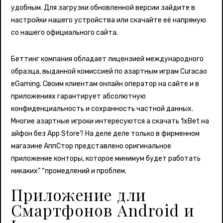
удобным. Для загрузки обновленной версии зайдите в
настройки нашего устройства или скачайте её напрямую
со нашего официального сайта.
Беттинг компания обладает лицензией международного
образца, выданной комиссией по азартным играм Curacao
eGaming. Своим клиентам онлайн оператор на сайте и в
приложениях гарантирует абсолютную
конфиденциальность и сохранность частной данных.
Многие азартные игроки интересуются а скачать 1xBet на
айфон без App Store? На деле деле только в фирменном
магазине АппСтор представлено оригинальное
приложение конторы, которое минимум будет работать
никаких” “промедлений и проблем.
Приложение дли
Смартфонов Android и