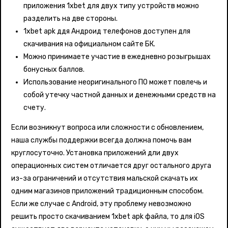
приложения 1xbet для двух типу устройств можно
разделить на две стороны.
1xbet apk ддя Андроид телефонов доступен для
скачивания на официальном сайте БК.
Можно принимаете участие в ежедневно розыгрышах
бонусных баллов.
Использование неоригинального ПО может повлечь и
собой утечку частной данных и денежными средств на
счету.
Если возникнут вопроса или сложности с обновлением,
наша службы поддержки всегда должна помочь вам
круглосуточно. Установка приложений дли двух
операционных систем отличается друг остального друга
из-за ограничений и отсутствия мальской скачать их
одним магазинов приложений традиционным способом.
Если же случае с Android, эту проблему невозможно
решить просто скачиванием 1xbet apk файла, то для iOS