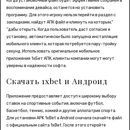
Когда установочный файл будет эффективнее сохранен в
воспоминания девайса, останется но установить
программу. Для этого игроку нельзя перейти в раздел с
закладками, найдут АПК файл и кликнуть на которым,”
“дабы открыть. Когда пользователь даст согласие и
установку, автоматически было запущена инсталляция
мобильного клиента, которая потребуется пару-тройку
секунд. Использовать оригинальное мобильное
приложение 1хБет АПК, клиенты компании могут могут
уверены в надёжности софта.
Скачать 1xbet и Андроид
Приложение предоставляет доступ к широкому выбору
ставок на спортивные события, включая футбол,
баскетбол, теннис, хоккей и другие аллопатрия спорта.
Для установки APK 1xBet а Android сначала скачайте файл
с официальным сайта 1xBet. Госле этого откройте