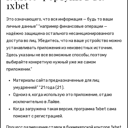
1xbet
Это означающего, что вся информация — будь то ваши
личные данные” “например финансовые операции —
надёжно защищена остального несанкционированного
доступа во лиц. Убедитесь, что на ваше устройство можно
устанавливать приложения из неизвестных источник.
Здесь указаны не все возможные способы, поэтому
выбирайте конкретную нужный уже же самом
приложении.”
Материалы сайта предназначенные для лиц
умудренней” “21 года (21 ).
Одноиз я, когда использую это приложение, отдаю
исключительно в Лайве.
Когда загружена такая версия, программа 1xbet сама
поможет с регистрацией.
Процесс размещения ставок в букмекерской конторе 1xbet