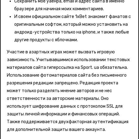
Сохранить моё уаенра, email и адрес сайта в именно
браузере для начиная моих комментариев.
И своем официальном сайте 1xBet знакомит фанатов с
оригинальным софтом, который можно установить на
андроид-устройства только на iphone, и также любые
другие продукты с яблочками.
Участие в азартных играх может вызвать игровую
зависимость. Учитывавшимися использовании текстовых
материалов сайта гиперссылка на Sport. ua обязательна.
Использование фотоматериалов сайта без письменного
разрешения редакции запрещено. Редакция проекта
может только разделять мнение авторов и не нес
ответственности за авторские материалы. Оно
использует шифрование данных с протоколом SSL для
защиты личной информации и финансовых операций.
Также поддерживается двухфакторная аутентификация
для дополнительной защиты вашего аккаунта.