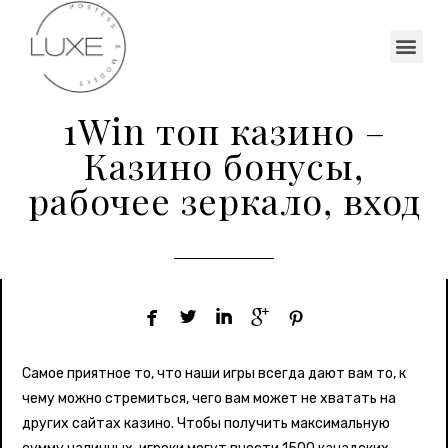
1Win топ казино –
Казино бонусы,
рабочее зеркало, вход





Самое приятное то, что наши игры всегда дают вам то, к
чему можно стремиться, чего вам может не хватать на
других сайтах казино. Чтобы получить максимальную