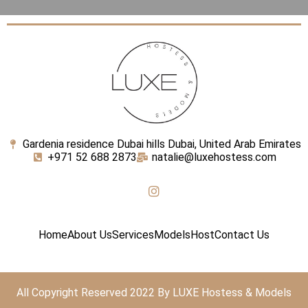
Gardenia residence Dubai hills Dubai, United Arab Emirates
+971 52 688 2873
natalie@luxehostess.com
Home
About Us
Services
Models
Host
Contact Us
All Copyright Reserved 2022 By LUXE Hostess & Models