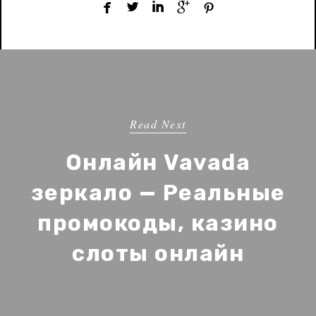





Read Next
Онлайн Vavada
зеркало — Реальные
промокоды, казино
слоты онлайн