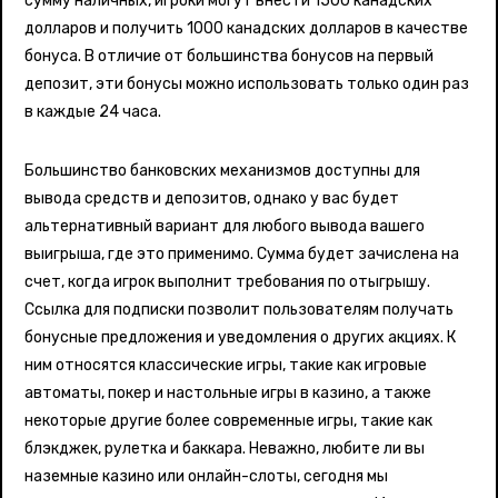
сумму наличных, игроки могут внести 1500 канадских
долларов и получить 1000 канадских долларов в качестве
бонуса. В отличие от большинства бонусов на первый
депозит, эти бонусы можно использовать только один раз
в каждые 24 часа.
Большинство банковских механизмов доступны для
вывода средств и депозитов, однако у вас будет
альтернативный вариант для любого вывода вашего
выигрыша, где это применимо. Сумма будет зачислена на
счет, когда игрок выполнит требования по отыгрышу.
Ссылка для подписки позволит пользователям получать
бонусные предложения и уведомления о других акциях. К
ним относятся классические игры, такие как игровые
автоматы, покер и настольные игры в казино, а также
некоторые другие более современные игры, такие как
блэкджек, рулетка и баккара. Неважно, любите ли вы
наземные казино или онлайн-слоты, сегодня мы