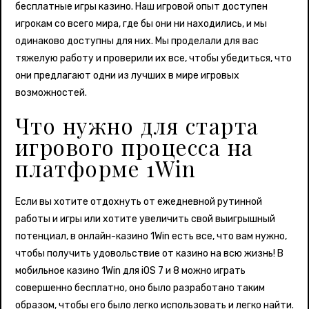
бесплатные игры казино. Наш игровой опыт доступен
игрокам со всего мира, где бы они ни находились, и мы
одинаково доступны для них. Мы проделали для вас
тяжелую работу и проверили их все, чтобы убедиться, что
они предлагают одни из лучших в мире игровых
возможностей.
Что нужно для старта
игрового процесса на
платформе 1Win
Если вы хотите отдохнуть от ежедневной рутинной
работы и игры или хотите увеличить свой выигрышный
потенциал, в онлайн-казино 1Win есть все, что вам нужно,
чтобы получить удовольствие от казино на всю жизнь! В
мобильное казино 1Win для iOS 7 и 8 можно играть
совершенно бесплатно, оно было разработано таким
образом, чтобы его было легко использовать и легко найти.