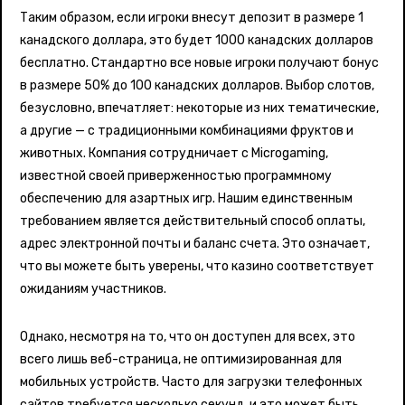
Таким образом, если игроки внесут депозит в размере 1
канадского доллара, это будет 1000 канадских долларов
бесплатно. Стандартно все новые игроки получают бонус
в размере 50% до 100 канадских долларов. Выбор слотов,
безусловно, впечатляет: некоторые из них тематические,
а другие — с традиционными комбинациями фруктов и
животных. Компания сотрудничает с Microgaming,
известной своей приверженностью программному
обеспечению для азартных игр. Нашим единственным
требованием является действительный способ оплаты,
адрес электронной почты и баланс счета. Это означает,
что вы можете быть уверены, что казино соответствует
ожиданиям участников.
Однако, несмотря на то, что он доступен для всех, это
всего лишь веб-страница, не оптимизированная для
мобильных устройств. Часто для загрузки телефонных
сайтов требуется несколько секунд, и это может быть