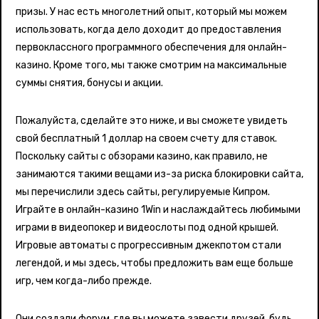
призы. У нас есть многолетний опыт, который мы можем
использовать, когда дело доходит до предоставления
первоклассного программного обеспечения для онлайн-
казино. Кроме того, мы также смотрим на максимальные
суммы снятия, бонусы и акции.
Пожалуйста, сделайте это ниже, и вы сможете увидеть
свой бесплатный 1 доллар на своем счету для ставок.
Поскольку сайты с обзорами казино, как правило, не
занимаются такими вещами из-за риска блокировки сайта,
мы перечислили здесь сайты, регулируемые Кипром.
Играйте в онлайн-казино 1Win и наслаждайтесь любимыми
играми в видеопокер и видеослоты под одной крышей.
Игровые автоматы с прогрессивным джекпотом стали
легендой, и мы здесь, чтобы предложить вам еще больше
игр, чем когда-либо прежде.
Они создали форум, где вы можете завести друзей, будь