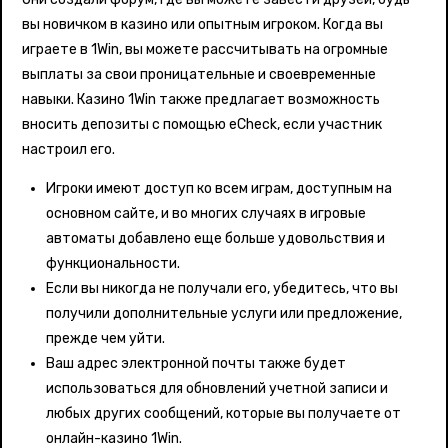
вы новичком в казино или опытным игроком. Когда вы
играете в 1Win, вы можете рассчитывать на огромные
выплаты за свои проницательные и своевременные
навыки. Казино 1Win также предлагает возможность
вносить депозиты с помощью eCheck, если участник
настроил его.
Игроки имеют доступ ко всем играм, доступным на
основном сайте, и во многих случаях в игровые
автоматы добавлено еще больше удовольствия и
функциональности.
Если вы никогда не получали его, убедитесь, что вы
получили дополнительные услуги или предложение,
прежде чем уйти.
Ваш адрес электронной почты также будет
использоваться для обновлений учетной записи и
любых других сообщений, которые вы получаете от
онлайн-казино 1Win.