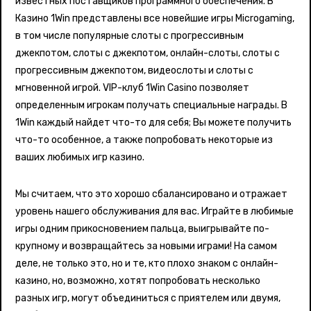
известных поставщиков программного обеспечения. В
Казино 1Win представлены все новейшие игры Microgaming,
в том числе популярные слоты с прогрессивным
джекпотом, слоты с джекпотом, онлайн-слоты, слоты с
прогрессивным джекпотом, видеослоты и слоты с
мгновенной игрой. VIP-клуб 1Win Casino позволяет
определенным игрокам получать специальные награды. В
1Win каждый найдет что-то для себя; Вы можете получить
что-то особенное, а также попробовать некоторые из
ваших любимых игр казино.
Мы считаем, что это хорошо сбалансировано и отражает
уровень нашего обслуживания для вас. Играйте в любимые
игры одним прикосновением пальца, выигрывайте по-
крупному и возвращайтесь за новыми играми! На самом
деле, не только это, но и те, кто плохо знаком с онлайн-
казино, но, возможно, хотят попробовать несколько
разных игр, могут объединиться с приятелем или двумя,